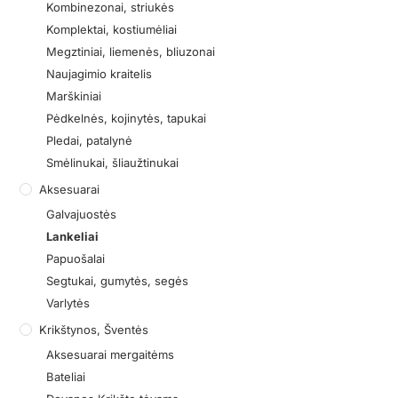
Kombinezonai, striukės
Komplektai, kostiumėliai
Megztiniai, liemenės, bliuzonai
Naujagimio kraitelis
Marškiniai
Pėdkelnės, kojinytės, tapukai
Pledai, patalynė
Smėlinukai, šliaužtinukai
Aksesuarai
Galvajuostės
Lankeliai
Papuošalai
Segtukai, gumytės, segės
Varlytės
Krikštynos, Šventės
Aksesuarai mergaitėms
Bateliai