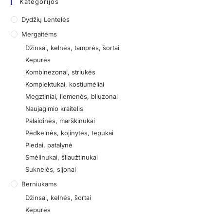
Kategorijos
Dydžių Lentelės
Mergaitėms
Džinsai, kelnės, tamprės, šortai
Kepurės
Kombinezonai, striukės
Komplektukai, kostiumėliai
Megztiniai, liemenės, bliuzonai
Naujagimio kraitelis
Palaidinės, marškinukai
Pėdkelnės, kojinytės, tepukai
Pledai, patalynė
Smėlinukai, šliaužtinukai
Suknelės, sijonai
Berniukams
Džinsai, kelnės, šortai
Kepurės