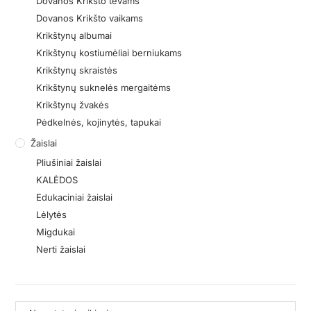
Dovanos Krikšto tėvams
Dovanos Krikšto vaikams
Krikštynų albumai
Krikštynų kostiumėliai berniukams
Krikštynų skraistės
Krikštynų suknelės mergaitėms
Krikštynų žvakės
Pėdkelnės, kojinytės, tapukai
Žaislai
Pliušiniai žaislai
KALĖDOS
Edukaciniai žaislai
Lėlytės
Migdukai
Nerti žaislai