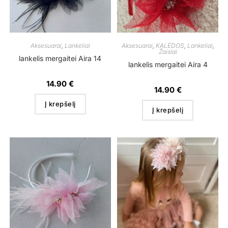
Aksesuarai
,
Lankeliai
Aksesuarai
,
KALĖDOS
,
Lankeliai
,
Žaislai
lankelis mergaitei Aira 14
lankelis mergaitei Aira 4
14.90
€
14.90
€
Į krepšelį
Į krepšelį