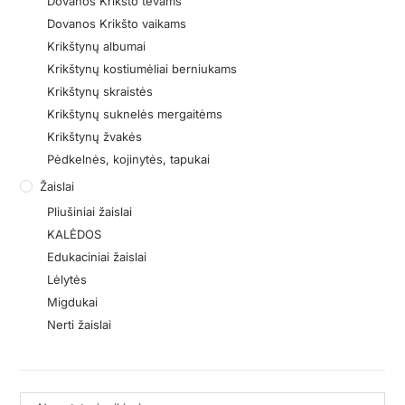
Dovanos Krikšto tėvams
Dovanos Krikšto vaikams
Krikštynų albumai
Krikštynų kostiumėliai berniukams
Krikštynų skraistės
Krikštynų suknelės mergaitėms
Krikštynų žvakės
Pėdkelnės, kojinytės, tapukai
Žaislai
Pliušiniai žaislai
KALĖDOS
Edukaciniai žaislai
Lėlytės
Migdukai
Nerti žaislai