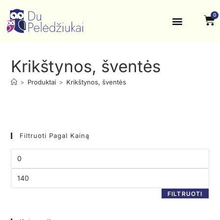
0
Krikštynos, šventės
Kontaktai ir rekvizitai
Krikštynos, šventės
>
Produktai
>
Krikštynos, šventės
Filtruoti Pagal Kainą
FILTRUOTI