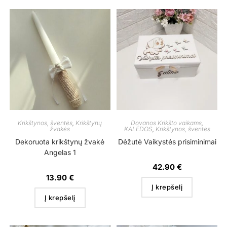
Krikštynos, šventės
,
Krikštynų
Dovanos Krikšto vaikams
,
žvakės
KALĖDOS
,
Krikštynos, šventės
Dekoruota krikštynų žvakė
Dėžutė Vaikystės prisiminimai
Angelas 1
42.90
€
13.90
€
Į krepšelį
Į krepšelį