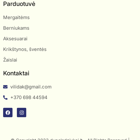
Parduotuvė
Mergaitėms
Berniukams
Aksesuarai
Krikštynos, šventės
Žaislai
Kontaktai
vilidak@gmail.com
+370 698 44594