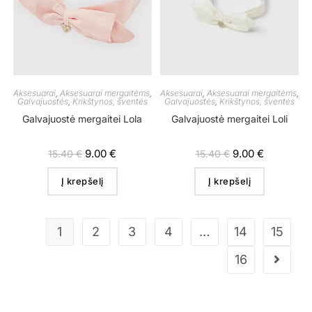
Aksesuarai
,
Aksesuarai mergaitėms
,
Aksesuarai
,
Aksesuarai mergaitėms
,
Galvajuostės
,
Krikštynos, šventės
Galvajuostės
,
Krikštynos, šventės
Galvajuostė mergaitei Lola
Galvajuostė mergaitei Loli
9.00
€
9.00
€
15.40
€
15.40
€
Į krepšelį
Į krepšelį
1
2
3
4
…
14
15
16