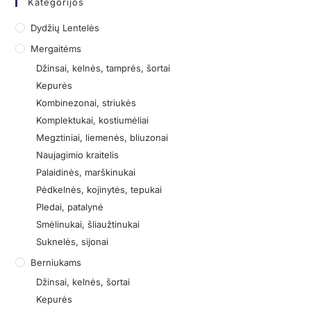
Kategorijos
Dydžių Lentelės
Mergaitėms
Džinsai, kelnės, tamprės, šortai
Kepurės
Kombinezonai, striukės
Komplektukai, kostiumėliai
Megztiniai, liemenės, bliuzonai
Naujagimio kraitelis
Palaidinės, marškinukai
Pėdkelnės, kojinytės, tepukai
Pledai, patalynė
Smėlinukai, šliaužtinukai
Suknelės, sijonai
Berniukams
Džinsai, kelnės, šortai
Kepurės