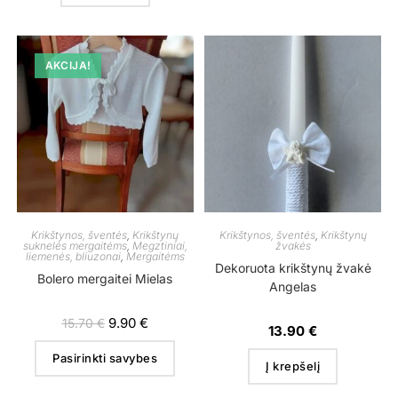
AKCIJA!
Krikštynos, šventės
,
Krikštynų
Krikštynos, šventės
,
Krikštynų
suknelės mergaitėms
,
Megztiniai,
žvakės
liemenės, bliuzonai
,
Mergaitėms
Dekoruota krikštynų žvakė
Bolero mergaitei Mielas
Angelas
9.90
€
15.70
€
13.90
€
Pasirinkti savybes
Į krepšelį