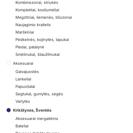
Kombinezonai, striukės
Komplektai, kostiumėliai
Megztiniai, liemenės, bliuzonai
Naujagimio kraitelis
Marškiniai
Pėdkelnės, kojinytės, tapukai
Pledai, patalynė
Smėlinukai, šliaužtinukai
Aksesuarai
Galvajuostės
Lankeliai
Papuošalai
Segtukai, gumytės, segės
Varlytės
Krikštynos, Šventės
Aksesuarai mergaitėms
Bateliai