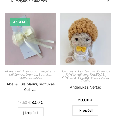
AKCIJA!
Aksesuarai
,
Aksesuarai mergaitėms
,
Dovanos Krikšto tėvams
,
Dovanos
Krikštynos, šventės
,
Segtukai,
Krikšto vaikams
,
KALĖDOS
,
gumytės, segės
Krikštynos, šventės
,
Nerti žaislai
,
Žaislai
Abel & Lula plaukų segtukas
Angeliukas Nertas
Gelsvas
20.00
€
8.00
€
13.50
€
Į krepšelį
Į krepšelį