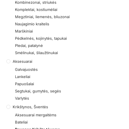
Kombinezonai, striukės
Komplektai, kostiumėliai
Megztiniai, liemenės, bliuzonai
Naujagimio kraitelis
Marškiniai
Pėdkelnės, kojinytės, tapukai
Pledai, patalynė
Smėlinukai, šliaužtinukai
Aksesuarai
Galvajuostės
Lankeliai
Papuošalai
Segtukai, gumytės, segės
Varlytės
Krikštynos, Šventės
Aksesuarai mergaitėms
Bateliai