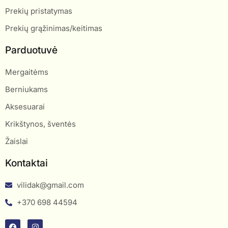
Prekių pristatymas
Prekių grąžinimas/keitimas
Parduotuvė
Mergaitėms
Berniukams
Aksesuarai
Krikštynos, šventės
Žaislai
Kontaktai
vilidak@gmail.com
+370 698 44594