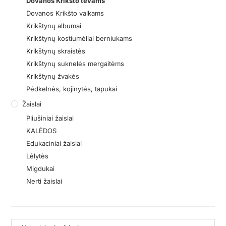
Dovanos Krikšto tėvams
Dovanos Krikšto vaikams
Krikštynų albumai
Krikštynų kostiumėliai berniukams
Krikštynų skraistės
Krikštynų suknelės mergaitėms
Krikštynų žvakės
Pėdkelnės, kojinytės, tapukai
Žaislai
Pliušiniai žaislai
KALĖDOS
Edukaciniai žaislai
Lėlytės
Migdukai
Nerti žaislai