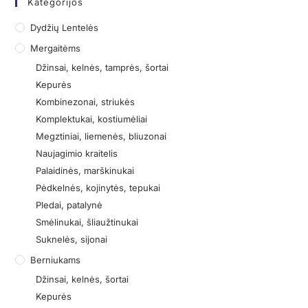
Kategorijos
Dydžių Lentelės
Mergaitėms
Džinsai, kelnės, tamprės, šortai
Kepurės
Kombinezonai, striukės
Komplektukai, kostiumėliai
Megztiniai, liemenės, bliuzonai
Naujagimio kraitelis
Palaidinės, marškinukai
Pėdkelnės, kojinytės, tepukai
Pledai, patalynė
Smėlinukai, šliaužtinukai
Suknelės, sijonai
Berniukams
Džinsai, kelnės, šortai
Kepurės