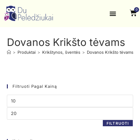
0
Krikštynos, šventės
Kontaktai ir rekvizitai
Dovanos Krikšto tėvams
>
Produktai
>
Krikštynos, šventės
>
Dovanos Krikšto tėvams
Filtruoti Pagal Kainą
FILTRUOTI