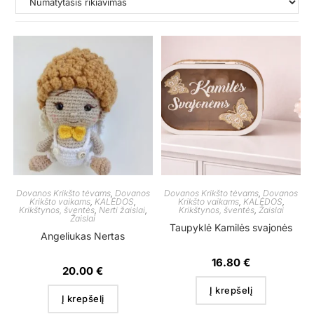
Dovanos Krikšto tėvams
,
Dovanos
Dovanos Krikšto tėvams
,
Dovanos
Krikšto vaikams
,
KALĖDOS
,
Krikšto vaikams
,
KALĖDOS
,
Krikštynos, šventės
,
Nerti žaislai
,
Krikštynos, šventės
,
Žaislai
Žaislai
Taupyklė Kamilės svajonės
Angeliukas Nertas
16.80
€
20.00
€
Į krepšelį
Į krepšelį