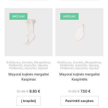
AKCIJA!
AKCIJA!
Krikštynos, šventės
,
Mergaitėms
,
Krikštynos, šventės
,
Mergaitėms
,
Pėdkelnės, kojinytės, tapukai
,
Pėdkelnės, kojinytės, tapukai
,
Pėdkelnės, kojinytės, tepukai
Pėdkelnės, kojinytės, tepukai
Mayoral kojinės mergaitei
Mayoral kojinės mergaitei
Kaspinas
Kaspinėlis
8.80
€
7.50
€
12.45
€
11.30
€
Į krepšelį
Pasirinkti savybes