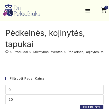
0
Krikštynos, šventės
Kontaktai ir rekvizitai
Pėdkelnės, kojinytės,
tapukai
>
Produktai
>
Krikštynos, šventės
>
Pėdkelnės, kojinytės, tapuk
Filtruoti Pagal Kainą
FILTRUOTI