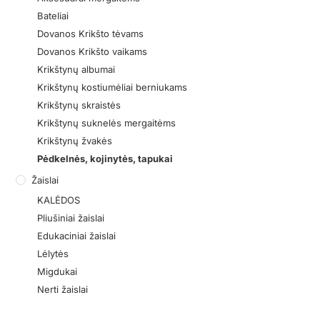
Bateliai
Dovanos Krikšto tėvams
Dovanos Krikšto vaikams
Krikštynų albumai
Krikštynų kostiumėliai berniukams
Krikštynų skraistės
Krikštynų suknelės mergaitėms
Krikštynų žvakės
Pėdkelnės, kojinytės, tapukai
Žaislai
KALĖDOS
Pliušiniai žaislai
Edukaciniai žaislai
Lėlytės
Migdukai
Nerti žaislai