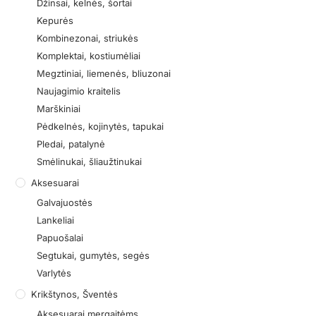
Džinsai, kelnės, šortai
Kepurės
Kombinezonai, striukės
Komplektai, kostiumėliai
Megztiniai, liemenės, bliuzonai
Naujagimio kraitelis
Marškiniai
Pėdkelnės, kojinytės, tapukai
Pledai, patalynė
Smėlinukai, šliaužtinukai
Aksesuarai
Galvajuostės
Lankeliai
Papuošalai
Segtukai, gumytės, segės
Varlytės
Krikštynos, Šventės
Aksesuarai mergaitėms