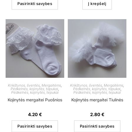
Pasirinkti savybes
Į krepšelį
Krikštynos, šventės
,
Mergaitėms
,
Krikštynos, šventės
,
Mergaitėms
,
Pėdkelnės, kojinytės, tapukai
,
Pėdkelnės, kojinytės, tapukai
,
Pėdkelnės, kojinytės, tepukai
Pėdkelnės, kojinytės, tepukai
Kojinytės mergaitei Puošnios
Kojinytės mergaitei Tiulinės
4.20
€
2.80
€
Pasirinkti savybes
Pasirinkti savybes