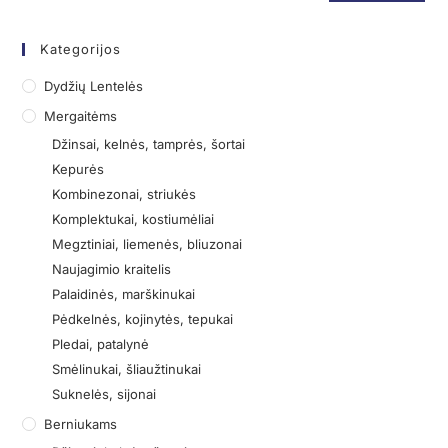
Kategorijos
Dydžių Lentelės
Mergaitėms
Džinsai, kelnės, tamprės, šortai
Kepurės
Kombinezonai, striukės
Komplektukai, kostiumėliai
Megztiniai, liemenės, bliuzonai
Naujagimio kraitelis
Palaidinės, marškinukai
Pėdkelnės, kojinytės, tepukai
Pledai, patalynė
Smėlinukai, šliaužtinukai
Suknelės, sijonai
Berniukams