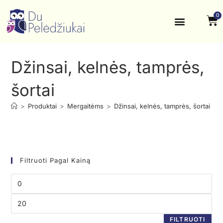
0
Krikštynos, šventės
Kontaktai ir rekvizitai
Džinsai, kelnės, tamprės,
šortai
>
Produktai
>
Mergaitėms
>
Džinsai, kelnės, tamprės, šortai
Filtruoti Pagal Kainą
FILTRUOTI