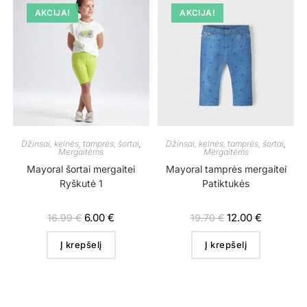
AKCIJA!
AKCIJA!
Džinsai, kelnės, tamprės, šortai
,
Džinsai, kelnės, tamprės, šortai
,
Mergaitėms
Mergaitėms
Mayoral šortai mergaitei
Mayoral tamprės mergaitei
Ryškutė 1
Patiktukės
6.00
€
12.00
€
16.99
€
19.70
€
Į krepšelį
Į krepšelį