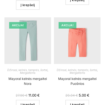
Į krepšelį
AKCIJA!
AKCIJA!
Džinsai, kelnės, tamprės, šortai
,
Džinsai, kelnės, tamprės, šortai
,
Mergaitėms
Mergaitėms
Mayoral kelnės mergaitei
Mayoral kelnės mergaitei
Nora
Puošnios
11.00
€
5.00
€
27.90
€
20.04
€
Į krepšelį
Į krepšelį