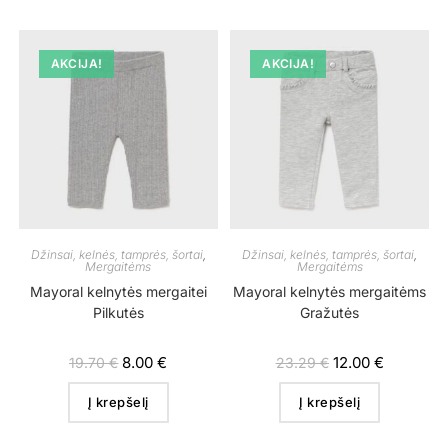
AKCIJA!
AKCIJA!
Džinsai, kelnės, tamprės, šortai
,
Džinsai, kelnės, tamprės, šortai
,
Mergaitėms
Mergaitėms
Mayoral kelnytės mergaitei
Mayoral kelnytės mergaitėms
Pilkutės
Gražutės
8.00
€
12.00
€
19.70
€
23.29
€
Į krepšelį
Į krepšelį