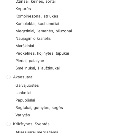
Džinsai, kelnės, šortai
Kepurės
Kombinezonai, striukės
Komplektai, kostiumėliai
Megztiniai, liemenės, bliuzonai
Naujagimio kraitelis
Marškiniai
Pėdkelnės, kojinytės, tapukai
Pledai, patalynė
Smėlinukai, šliaužtinukai
Aksesuarai
Galvajuostės
Lankeliai
Papuošalai
Segtukai, gumytės, segės
Varlytės
Krikštynos, Šventės
Aksesuarai mergaitėms