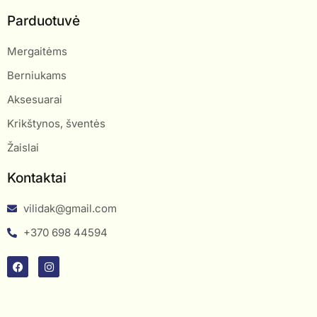
Parduotuvė
Mergaitėms
Berniukams
Aksesuarai
Krikštynos, šventės
Žaislai
Kontaktai
vilidak@gmail.com
+370 698 44594