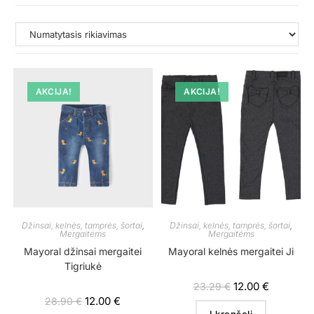
AKCIJA!
AKCIJA!
Džinsai, kelnės, tamprės, šortai
,
Džinsai, kelnės, tamprės, šortai
,
Mergaitėms
Mergaitėms
Mayoral džinsai mergaitei
Mayoral kelnės mergaitei Ji
Tigriukė
12.00
€
23.29
€
12.00
€
28.90
€
Į krepšelį