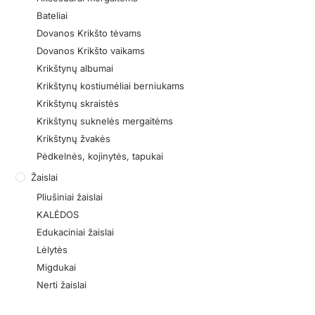
Bateliai
Dovanos Krikšto tėvams
Dovanos Krikšto vaikams
Krikštynų albumai
Krikštynų kostiumėliai berniukams
Krikštynų skraistės
Krikštynų suknelės mergaitėms
Krikštynų žvakės
Pėdkelnės, kojinytės, tapukai
Žaislai
Pliušiniai žaislai
KALĖDOS
Edukaciniai žaislai
Lėlytės
Migdukai
Nerti žaislai