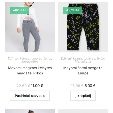
AKCIJA!
AKCIJA!
Džinsai, kelnės, tamprės, šortai
,
Džinsai, kelnės, tamprės, šortai
,
Mergaitėms
Mergaitėms
Mayoral megztos kelnytės
Mayoral šortai mergaitei
mergaitei Pilkos
Linijos
11.00
€
6.00
€
22.60
€
16.99
€
Pasirinkti savybes
Į krepšelį