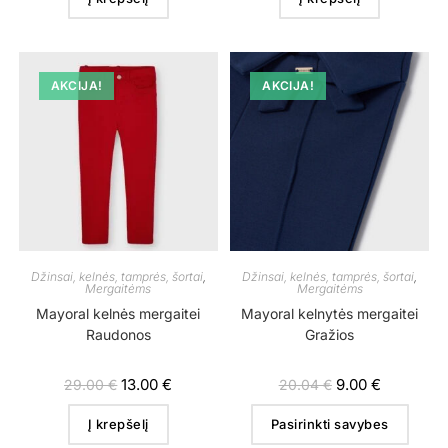
AKCIJA!
AKCIJA!
Džinsai, kelnės, tamprės, šortai
,
Džinsai, kelnės, tamprės, šortai
,
Mergaitėms
Mergaitėms
Mayoral kelnės mergaitei
Mayoral kelnytės mergaitei
Raudonos
Gražios
13.00
€
9.00
€
29.00
€
20.04
€
Į krepšelį
Pasirinkti savybes