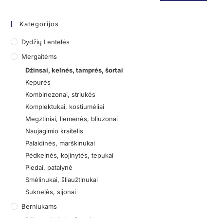
Kategorijos
Dydžių Lentelės
Mergaitėms
Džinsai, kelnės, tamprės, šortai
Kepurės
Kombinezonai, striukės
Komplektukai, kostiumėliai
Megztiniai, liemenės, bliuzonai
Naujagimio kraitelis
Palaidinės, marškinukai
Pėdkelnės, kojinytės, tepukai
Pledai, patalynė
Smėlinukai, šliaužtinukai
Suknelės, sijonai
Berniukams