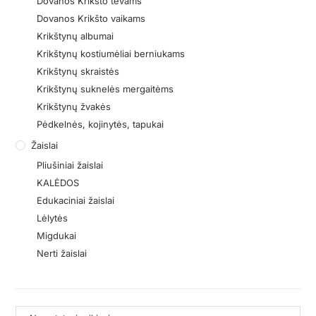
Dovanos Krikšto tėvams
Dovanos Krikšto vaikams
Krikštynų albumai
Krikštynų kostiumėliai berniukams
Krikštynų skraistės
Krikštynų suknelės mergaitėms
Krikštynų žvakės
Pėdkelnės, kojinytės, tapukai
Žaislai
Pliušiniai žaislai
KALĖDOS
Edukaciniai žaislai
Lėlytės
Migdukai
Nerti žaislai