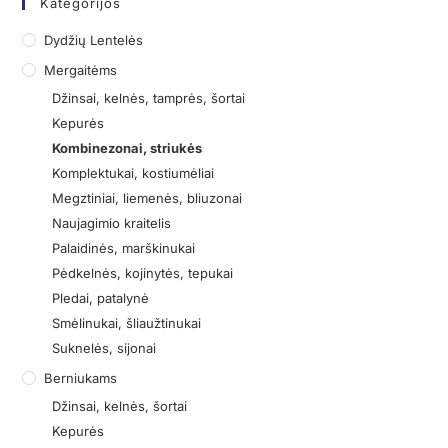
Kategorijos
Dydžių Lentelės
Mergaitėms
Džinsai, kelnės, tamprės, šortai
Kepurės
Kombinezonai, striukės
Komplektukai, kostiumėliai
Megztiniai, liemenės, bliuzonai
Naujagimio kraitelis
Palaidinės, marškinukai
Pėdkelnės, kojinytės, tepukai
Pledai, patalynė
Smėlinukai, šliaužtinukai
Suknelės, sijonai
Berniukams
Džinsai, kelnės, šortai
Kepurės