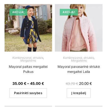
AKCIJA!
AKCIJA!
Kombinezonai, striukės
,
Kombinezonai, striukės
,
Mergaitėms
Mergaitėms
Mayoral paltas mergaitei
Mayoral pavasarinė striukė
Puikus
mergaitei Laila
35.00
€
–
45.00
€
20.00
€
43.70
€
Pasirinkti savybes
Į krepšelį