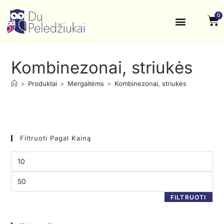
0
Krikštynos, šventės
Kontaktai ir rekvizitai
Kombinezonai, striukės
>
Produktai
>
Mergaitėms
>
Kombinezonai, striukės
Filtruoti Pagal Kainą
FILTRUOTI