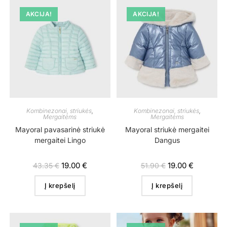
AKCIJA!
AKCIJA!
Kombinezonai, striukės
,
Kombinezonai, striukės
,
Mergaitėms
Mergaitėms
Mayoral pavasarinė striukė
Mayoral striukė mergaitei
mergaitei Lingo
Dangus
19.00
€
19.00
€
43.35
€
51.90
€
Į krepšelį
Į krepšelį