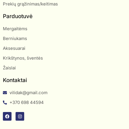
Prekių grąžinimas/keitimas
Parduotuvė
Mergaitėms
Berniukams
Aksesuarai
Krikštynos, šventės
Žaislai
Kontaktai
vilidak@gmail.com
+370 698 44594