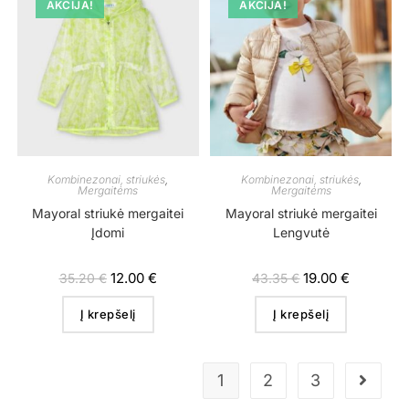
AKCIJA!
AKCIJA!
Kombinezonai, striukės
,
Kombinezonai, striukės
,
Mergaitėms
Mergaitėms
Mayoral striukė mergaitei
Mayoral striukė mergaitei
Įdomi
Lengvutė
12.00
€
19.00
€
35.20
€
43.35
€
Į krepšelį
Į krepšelį
1
2
3