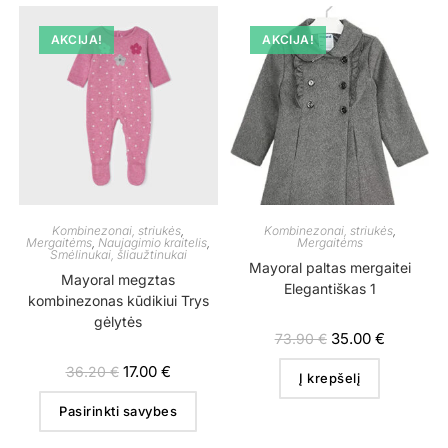
AKCIJA!
AKCIJA!
Kombinezonai, striukės
,
Kombinezonai, striukės
,
Mergaitėms
,
Naujagimio kraitelis
,
Mergaitėms
Smėlinukai, šliaužtinukai
Mayoral paltas mergaitei
Mayoral megztas
Elegantiškas 1
kombinezonas kūdikiui Trys
gėlytės
35.00
€
73.90
€
17.00
€
36.20
€
Į krepšelį
Pasirinkti savybes