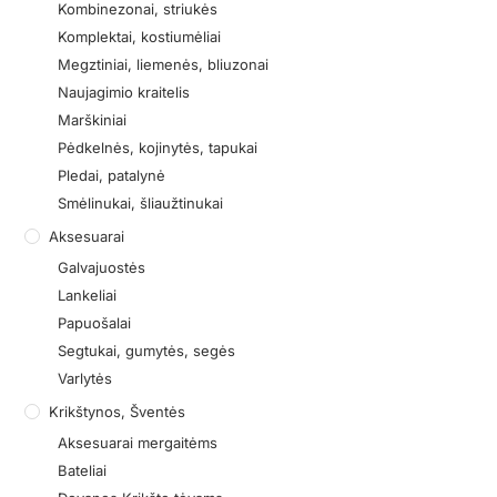
Kombinezonai, striukės
Komplektai, kostiumėliai
Megztiniai, liemenės, bliuzonai
Naujagimio kraitelis
Marškiniai
Pėdkelnės, kojinytės, tapukai
Pledai, patalynė
Smėlinukai, šliaužtinukai
Aksesuarai
Galvajuostės
Lankeliai
Papuošalai
Segtukai, gumytės, segės
Varlytės
Krikštynos, Šventės
Aksesuarai mergaitėms
Bateliai