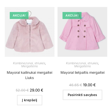
AKCIJA!
AKCIJA!
Kombinezonai, striukės
,
Kombinezonai, striukės
,
Mergaitėms
Mergaitėms
Mayoral kailinukai mergaitei
Mayoral lietpaltis mergaitei
Liuks
19.00
€
46.65
€
29.00
€
52.00
€
Pasirinkti savybes
Į krepšelį