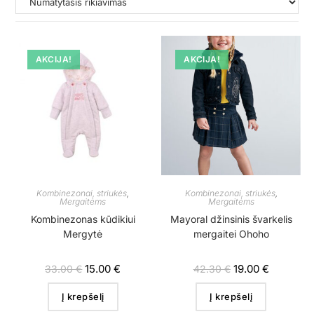
AKCIJA!
AKCIJA!
Kombinezonai, striukės
,
Kombinezonai, striukės
,
Mergaitėms
Mergaitėms
Kombinezonas kūdikiui
Mayoral džinsinis švarkelis
Mergytė
mergaitei Ohoho
15.00
€
19.00
€
33.00
€
42.30
€
Į krepšelį
Į krepšelį