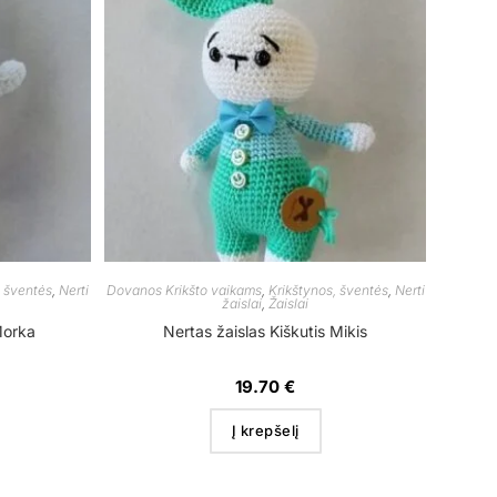
, šventės
,
Nerti
Dovanos Krikšto vaikams
,
Krikštynos, šventės
,
Nerti
žaislai
,
Žaislai
Morka
Nertas žaislas Kiškutis Mikis
19.70
€
Į krepšelį