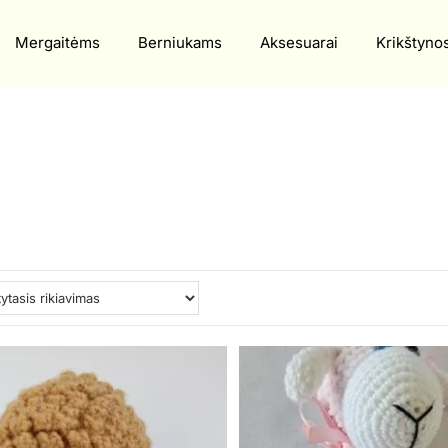
Mergaitėms
Berniukams
Aksesuarai
Krikštyno