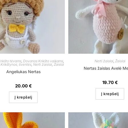
rikšto tėvams
,
Dovanos Krikšto vaikams
,
Nerti žaislai
,
Žaislai
,
Krikštynos, šventės
,
Nerti žaislai
,
Žaislai
Nertas žaislas Avelė Me
Angeliukas Nertas
19.70
€
20.00
€
Į krepšelį
Į krepšelį