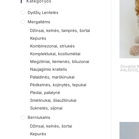
Kategorijos
Dydžių Lentelės
Mergaitėms
Džinsai, kelnės, tamprės, šortai
Kepurės
Kombinezonai, striukės
Komplektukai, kostiumėliai
Megztiniai, liemenės, bliuzonai
Dovanos K
Naujagimio kraitelis
KALĖDOS
Palaidinės, marškinukai
Pėdkelnės, kojinytės, tepukai
Pledai, patalynė
Smėlinukai, šliaužtinukai
Suknelės, sijonai
Berniukams
Džinsai, kelnės, šortai
Kepurės