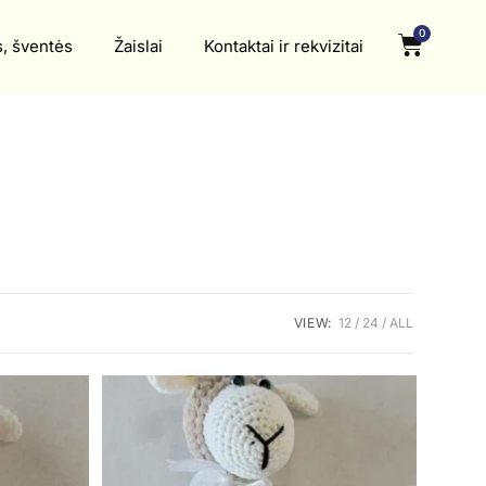
0
s, šventės
Žaislai
Kontaktai ir rekvizitai
VIEW:
12
24
ALL