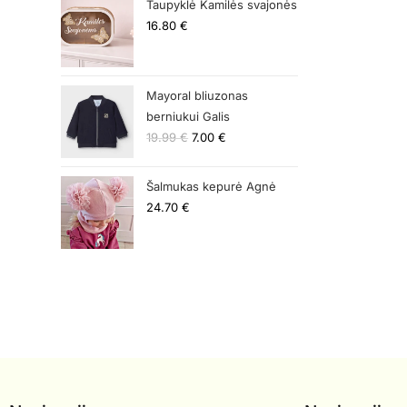
Taupyklė Kamilės svajonės
16.80
€
Mayoral bliuzonas
berniukui Galis
19.99
€
7.00
€
Šalmukas kepurė Agnė
24.70
€