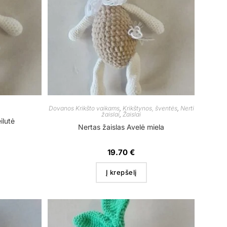
Dovanos Krikšto vaikams
,
Krikštynos, šventės
,
Nerti
žaislai
,
Žaislai
ilutė
Nertas žaislas Avelė miela
19.70
€
Į krepšelį