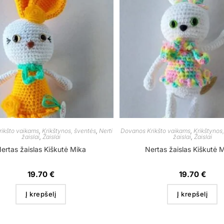
ikšto vaikams
,
Krikštynos, šventės
,
Nerti
Dovanos Krikšto vaikams
,
Krikštynos
žaislai
,
Žaislai
žaislai
,
Žaislai
ertas žaislas Kiškutė Mika
Nertas žaislas Kiškutė 
19.70
€
19.70
€
Į krepšelį
Į krepšelį