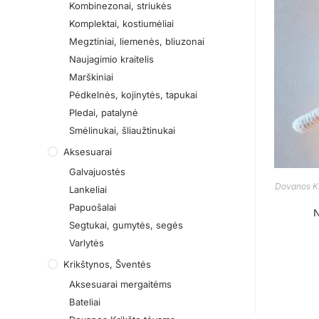
Kombinezonai, striukės
Komplektai, kostiumėliai
Megztiniai, liemenės, bliuzonai
Naujagimio kraitelis
Marškiniai
Pėdkelnės, kojinytės, tapukai
Pledai, patalynė
Smėlinukai, šliaužtinukai
Aksesuarai
Galvajuostės
Dovanos Kr
Lankeliai
Papuošalai
N
Segtukai, gumytės, segės
Varlytės
Krikštynos, Šventės
Aksesuarai mergaitėms
Bateliai