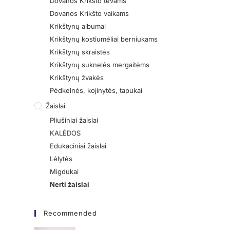
Dovanos Krikšto tėvams
Dovanos Krikšto vaikams
Krikštynų albumai
Krikštynų kostiumėliai berniukams
Krikštynų skraistės
Krikštynų suknelės mergaitėms
Krikštynų žvakės
Pėdkelnės, kojinytės, tapukai
Žaislai
Pliušiniai žaislai
KALĖDOS
Edukaciniai žaislai
Lėlytės
Migdukai
Nerti žaislai
Recommended