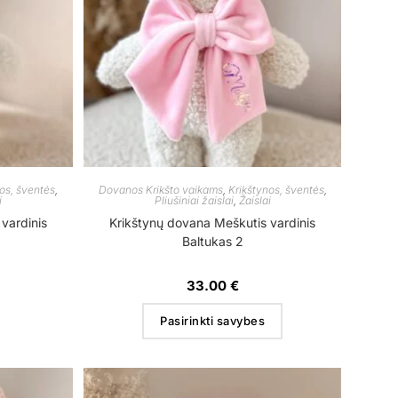
os, šventės
,
Dovanos Krikšto vaikams
,
Krikštynos, šventės
,
i
Pliušiniai žaislai
,
Žaislai
vardinis
Krikštynų dovana Meškutis vardinis
Baltukas 2
33.00
€
Pasirinkti savybes