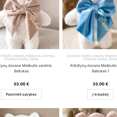
 Krikšto vaikams
,
Krikštynos, šventės
,
Dovanos Krikšto vaikams
,
Krikštyn
Pliušiniai žaislai
,
Žaislai
Pliušiniai žaislai
,
Žaisla
tynų dovana Meškutis vardinis
Krikštynų dovana Meškutis 
Baltukas
Baltukas 1
33.00
€
33.00
€
Pasirinkti savybes
Į krepšelį