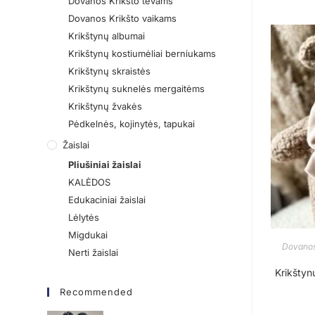
Dovanos Krikšto tėvams
Dovanos Krikšto vaikams
Krikštynų albumai
Krikštynų kostiumėliai berniukams
Krikštynų skraistės
Krikštynų suknelės mergaitėms
Krikštynų žvakės
Pėdkelnės, kojinytės, tapukai
Žaislai
Pliušiniai žaislai
KALĖDOS
Edukaciniai žaislai
Lėlytės
Migdukai
Dovanos
Nerti žaislai
Krikštyn
Recommended