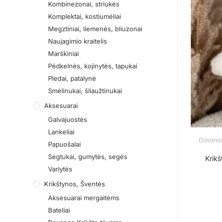
Kombinezonai, striukės
Komplektai, kostiumėliai
Megztiniai, liemenės, bliuzonai
Naujagimio kraitelis
Marškiniai
Pėdkelnės, kojinytės, tapukai
Pledai, patalynė
Smėlinukai, šliaužtinukai
Aksesuarai
Galvajuostės
Lankeliai
Dovanos
Papuošalai
Segtukai, gumytės, segės
Krikš
Varlytės
Krikštynos, Šventės
Aksesuarai mergaitėms
Bateliai