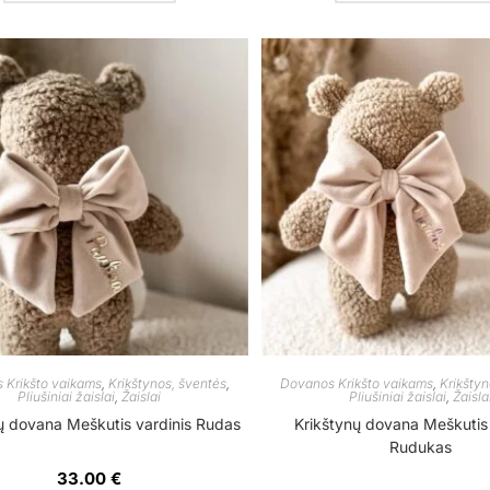
 Krikšto vaikams
,
Krikštynos, šventės
,
Dovanos Krikšto vaikams
,
Krikštyn
Pliušiniai žaislai
,
Žaislai
Pliušiniai žaislai
,
Žaisla
ų dovana Meškutis vardinis Rudas
Krikštynų dovana Meškutis 
Rudukas
33.00
€