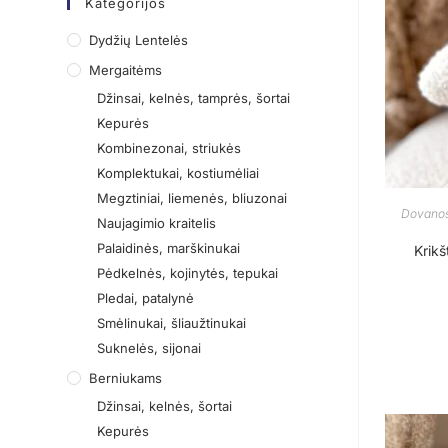
Kategorijos
Dydžių Lentelės
Mergaitėms
Džinsai, kelnės, tamprės, šortai
Kepurės
Kombinezonai, striukės
Komplektukai, kostiumėliai
Megztiniai, liemenės, bliuzonai
Dovanos
Naujagimio kraitelis
Palaidinės, marškinukai
Krikš
Pėdkelnės, kojinytės, tepukai
Pledai, patalynė
Smėlinukai, šliaužtinukai
Suknelės, sijonai
Berniukams
Džinsai, kelnės, šortai
Kepurės