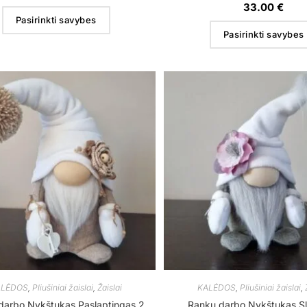
33.00
€
Pasirinkti savybes
Pasirinkti savybes
ALĖDOS
,
Pliušiniai žaislai
,
Žaislai
KALĖDOS
,
Pliušiniai žaislai
,
darbo Nykštukas Paslaptingas 2
Rankų darbo Nykštukas S