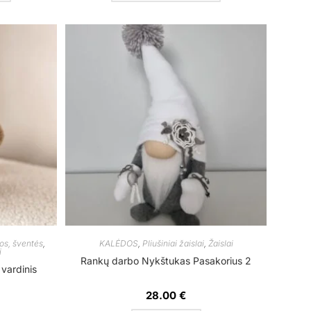
os, šventės
,
KALĖDOS
,
Pliušiniai žaislai
,
Žaislai
i
Rankų darbo Nykštukas Pasakorius 2
vardinis
28.00
€