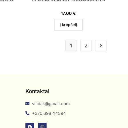
17.00
€
Į krepšelį
1
2
Kontaktai
vilidak@gmail.com
+370 698 44594