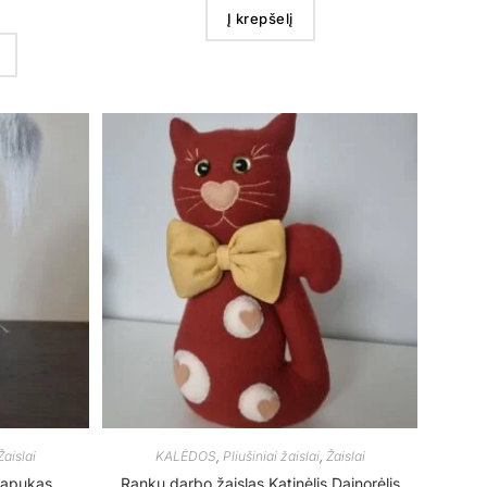
Į krepšelį
Žaislai
KALĖDOS
,
Pliušiniai žaislai
,
Žaislai
lapukas
Rankų darbo žaislas Katinėlis Dainorėlis