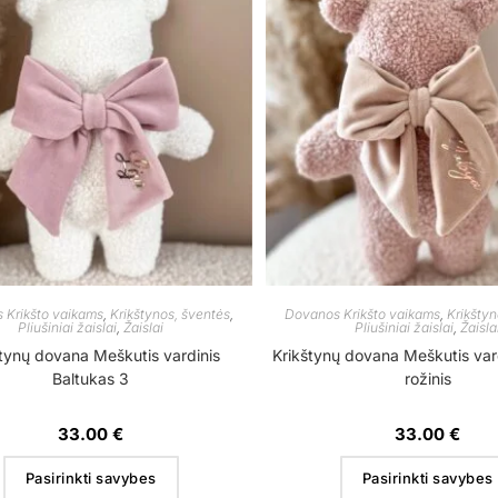
 Krikšto vaikams
,
Krikštynos, šventės
,
Dovanos Krikšto vaikams
,
Krikštyn
Pliušiniai žaislai
,
Žaislai
Pliušiniai žaislai
,
Žaisla
tynų dovana Meškutis vardinis
Krikštynų dovana Meškutis var
Baltukas 3
rožinis
33.00
€
33.00
€
Pasirinkti savybes
Pasirinkti savybes