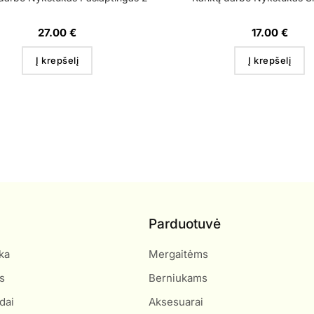
27.00
€
17.00
€
Į krepšelį
Į krepšelį
Parduotuvė
ka
Mergaitėms
s
Berniukams
dai
Aksesuarai