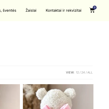
0
s, šventės
Žaislai
Kontaktai ir rekvizitai
VIEW:
12
24
ALL