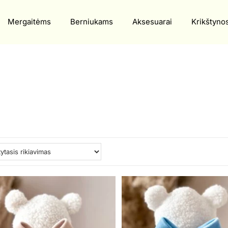
Mergaitėms
Berniukams
Aksesuarai
Krikštyno