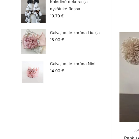
Kalėdinė dekoracija
nykštukė Rossa
10.70
€
Galvajuostė karūna Liucija
16.90
€
Galvajuostė karūna Nini
14.90
€
K
Rankų 