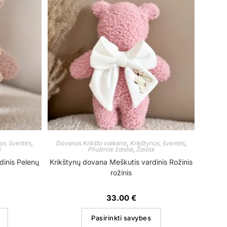
os, šventės
,
Dovanos Krikšto vaikams
,
Krikštynos, šventės
,
i
Pliušiniai žaislai
,
Žaislai
dinis Pelenų
Krikštynų dovana Meškutis vardinis Rožinis
rožinis
33.00
€
Pasirinkti savybes