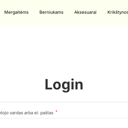
Mergaitėms
Berniukams
Aksesuarai
Krikštyno
Login
*
otojo vardas arba el. paštas