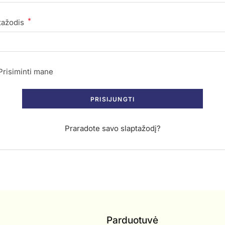
*
tažodis
Prisiminti mane
PRISIJUNGTI
Praradote savo slaptažodį?
Parduotuvė