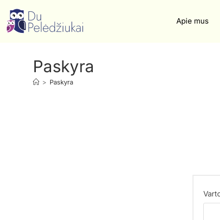
Apie mus
Paskyra
>
Paskyra
Vart