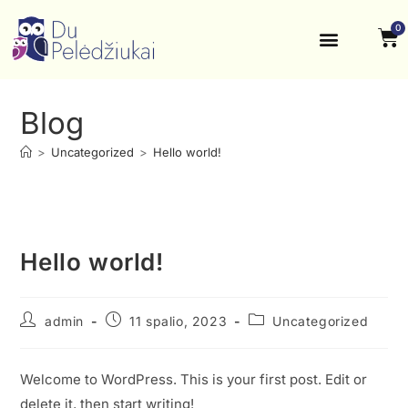
0
Krikštynos, šventės
Kontaktai ir rekvizitai
Blog
>
Uncategorized
>
Hello world!
Hello world!
admin
11 spalio, 2023
Uncategorized
Welcome to WordPress. This is your first post. Edit or
delete it, then start writing!