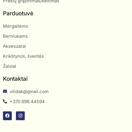
Prekių grąžinimas/keitimas
Parduotuvė
Mergaitėms
Berniukams
Aksesuarai
Krikštynos, šventės
Žaislai
Kontaktai
vilidak@gmail.com
+370 698 44594