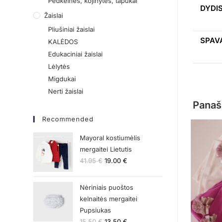
Pėdkelnės, kojinytės, tapukai
DYDI
Žaislai
Pliušiniai žaislai
SPAV
KALĖDOS
Edukaciniai žaislai
Lėlytės
Migdukai
Nerti žaislai
Panaš
Recommended
Mayoral kostiumėlis
mergaitei Lietutis
41.95
€
19.00
€
Nėriniais puoštos
kelnaitės mergaitei
Pupsiukas
15.50
€
13.50
€