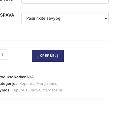
SPAVA
Į KREPŠELĮ
rodukto kodas:
N/A
ategorijos:
Kepurės
,
Mergaitėms
ymos:
Kepurė su mova
,
mergaitėms