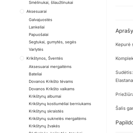
Smėlinukai, šliaužtinukai
Aksesuarai
Galvajuostės
Lankeliai
Apraš
Papuošalai
Segtukai, gumytės, segės
Kepurė s
Varlytės
Komplek
Krikštynos, Šventės
Aksesuarai mergaitėms
Sudėtis:
Bateliai
Elastan
Dovanos Krikšto tėvams
Dovanos Krikšto vaikams
Priežiūr
Krikštynų albumai
Krikštynų kostiumėliai berniukams
Šalis ga
Krikštynų skraistės
Krikštynų suknelės mergaitėms
Papild
Krikštynų žvakės