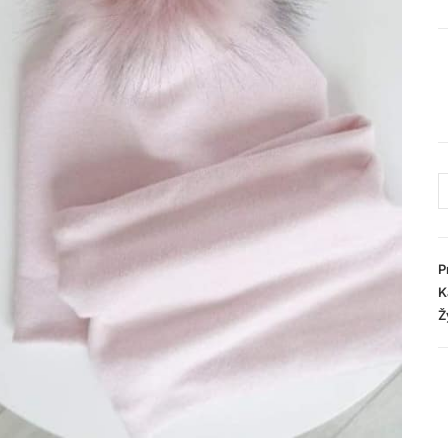
P
K
Ž