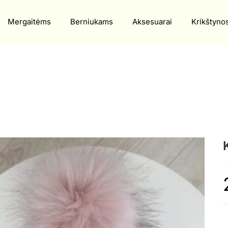
Mergaitėms
Berniukams
Aksesuarai
Krikštyno