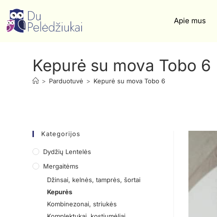
Apie mus
Kepurė su mova Tobo 6
>
Parduotuvė
>
Kepurė su mova Tobo 6
Kategorijos
Dydžių Lentelės
Mergaitėms
Džinsai, kelnės, tamprės, šortai
Kepurės
Kombinezonai, striukės
Komplektukai, kostiumėliai