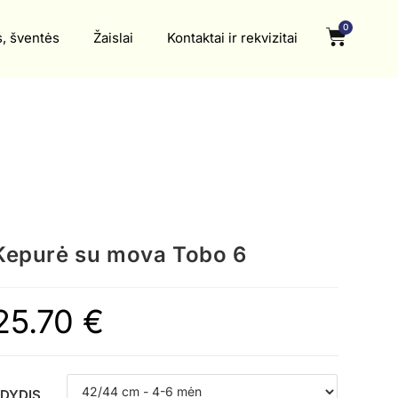
0
s, šventės
Žaislai
Kontaktai ir rekvizitai
Kepurė su mova Tobo 6
25.70
€
DYDIS