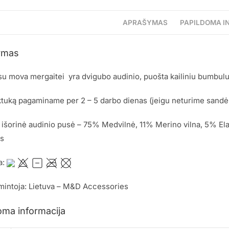
APRAŠYMAS
PAPILDOMA I
ymas
u mova mergaitei yra dvigubo audinio, puošta kailiniu bumbulu
tuką pagaminame per 2 – 5 darbo dienas (jeigu neturime sandėl
 išorinė audinio pusė – 75% Medvilnė, 11% Merino vilna, 5% El
as
a:
mintoja: Lietuva – M&D Accessories
oma informacija