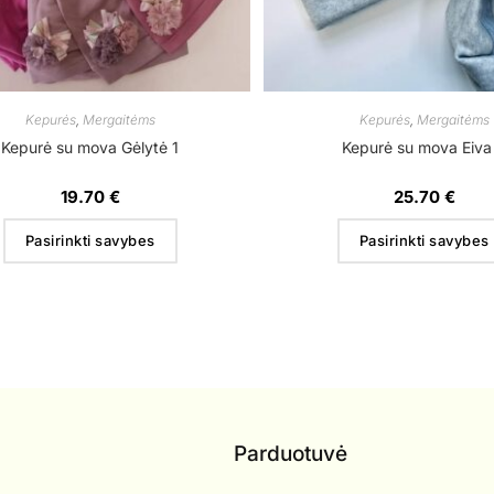
Kepurės
,
Mergaitėms
Kepurės
,
Mergaitėms
Kepurė su mova Gėlytė 1
Kepurė su mova Eiva
19.70
€
25.70
€
Pasirinkti savybes
Pasirinkti savybes
Parduotuvė