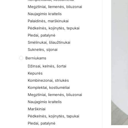
Megztiniai, liemenės, bliuzonai
Naujagimio kraitelis
Palaidinės, marškinukai
Pėdkelnės, kojinytės, tepukai
Pledai, patalynė
Smėlinukai, šliaužtinukai
Suknelės, sijonai
Berniukams
Džinsai, kelnės, šortai
Kepurės
Kombinezonai, striukės
Komplektai, kostiumėliai
Megztiniai, liemenės, bliuzonai
Naujagimio kraitelis
Marškiniai
Pėdkelnės, kojinytės, tapukai
Pledai, patalynė