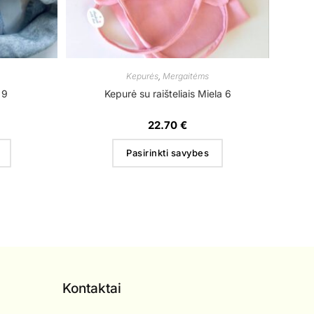
Kepurės
,
Mergaitėms
 9
Kepurė su raišteliais Miela 6
22.70
€
Pasirinkti savybes
Kontaktai