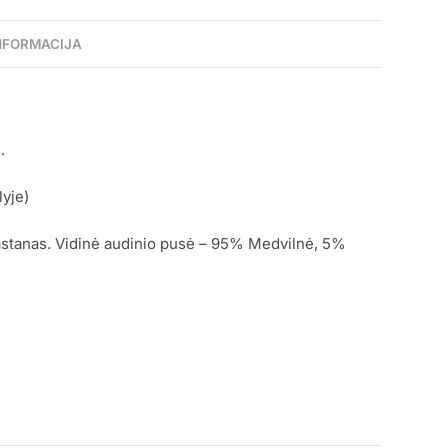
NFORMACIJA
.
yje)
astanas. Vidinė audinio pusė – 95% Medvilnė, 5%