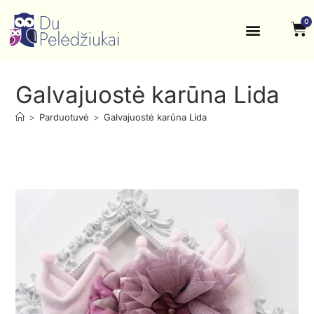
0
Krikštynos, šventės
Kontaktai ir rekvizitai
Galvajuostė karūna Lida
>
Parduotuvė
>
Galvajuostė karūna Lida