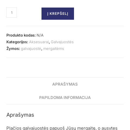
Į KREPŠELĮ
Produkto kodas:
N/A
Kategorijos:
Aksesuarai
,
Galvajuostės
Žymos:
galvajuostė
,
mergaitėms
APRAŠYMAS
PAPILDOMA INFORMACIJA
Aprašymas
Plačios galvajuostės papuoš Jūsų mergaitę, o ausytes