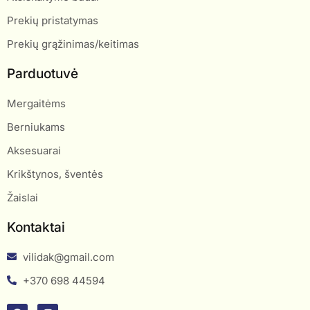
Prekių pristatymas
Prekių grąžinimas/keitimas
Parduotuvė
Mergaitėms
Berniukams
Aksesuarai
Krikštynos, šventės
Žaislai
Kontaktai
vilidak@gmail.com
+370 698 44594