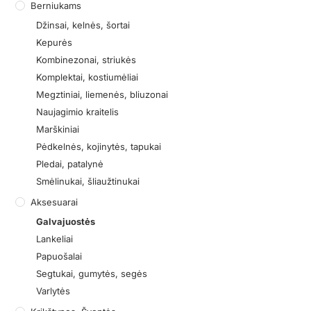
Berniukams
Džinsai, kelnės, šortai
Kepurės
Kombinezonai, striukės
Komplektai, kostiumėliai
Megztiniai, liemenės, bliuzonai
Naujagimio kraitelis
Marškiniai
Pėdkelnės, kojinytės, tapukai
Pledai, patalynė
Smėlinukai, šliaužtinukai
Aksesuarai
Galvajuostės
Lankeliai
Papuošalai
Segtukai, gumytės, segės
Varlytės