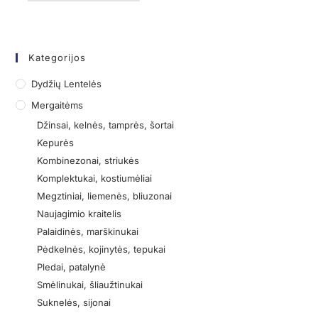
Kategorijos
Dydžių Lentelės
Mergaitėms
Džinsai, kelnės, tamprės, šortai
Kepurės
Kombinezonai, striukės
Komplektukai, kostiumėliai
Megztiniai, liemenės, bliuzonai
Naujagimio kraitelis
Palaidinės, marškinukai
Pėdkelnės, kojinytės, tepukai
Pledai, patalynė
Smėlinukai, šliaužtinukai
Suknelės, sijonai