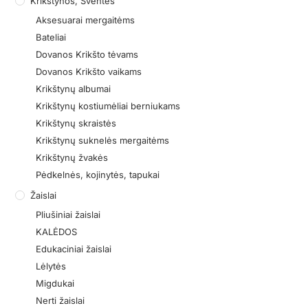
Krikštynos, Šventės
Aksesuarai mergaitėms
Bateliai
Dovanos Krikšto tėvams
Dovanos Krikšto vaikams
Krikštynų albumai
Krikštynų kostiumėliai berniukams
Krikštynų skraistės
Krikštynų suknelės mergaitėms
Krikštynų žvakės
Pėdkelnės, kojinytės, tapukai
Žaislai
Pliušiniai žaislai
KALĖDOS
Edukaciniai žaislai
Lėlytės
Migdukai
Nerti žaislai