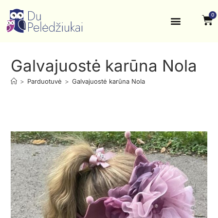
0
Krikštynos, šventės
Kontaktai ir rekvizitai
Galvajuostė karūna Nola
>
Parduotuvė
>
Galvajuostė karūna Nola