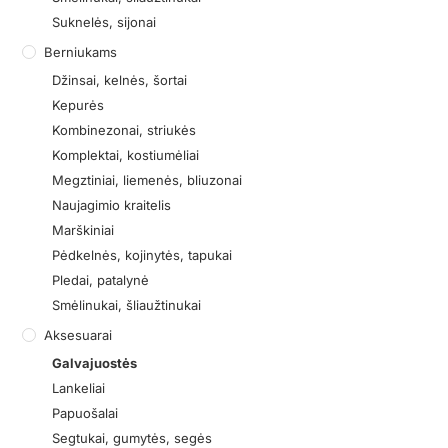
Suknelės, sijonai
Berniukams
Džinsai, kelnės, šortai
Kepurės
Kombinezonai, striukės
Komplektai, kostiumėliai
Megztiniai, liemenės, bliuzonai
Naujagimio kraitelis
Marškiniai
Pėdkelnės, kojinytės, tapukai
Pledai, patalynė
Smėlinukai, šliaužtinukai
Aksesuarai
Galvajuostės
Lankeliai
Papuošalai
Segtukai, gumytės, segės