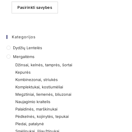
Pasirinkti savybes
Kategorijos
Dydžių Lentelės
Mergaitėms
Džinsai, kelnės, tamprės, šortai
Kepurės
Kombinezonai, striukės
Komplektukai, kostiumėliai
Megztiniai, liemenės, bliuzonai
Naujagimio kraitelis
Palaidinės, marškinukai
Pėdkelnės, kojinytės, tepukai
Pledai, patalynė
Smėlinukai, šliaužtinukai