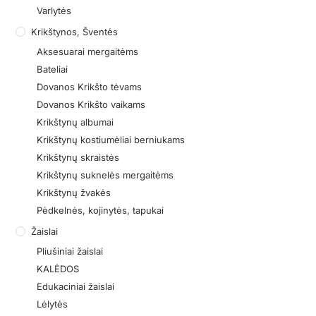
Varlytės
Krikštynos, Šventės
Aksesuarai mergaitėms
Bateliai
Dovanos Krikšto tėvams
Dovanos Krikšto vaikams
Krikštynų albumai
Krikštynų kostiumėliai berniukams
Krikštynų skraistės
Krikštynų suknelės mergaitėms
Krikštynų žvakės
Pėdkelnės, kojinytės, tapukai
Žaislai
Pliušiniai žaislai
KALĖDOS
Edukaciniai žaislai
Lėlytės