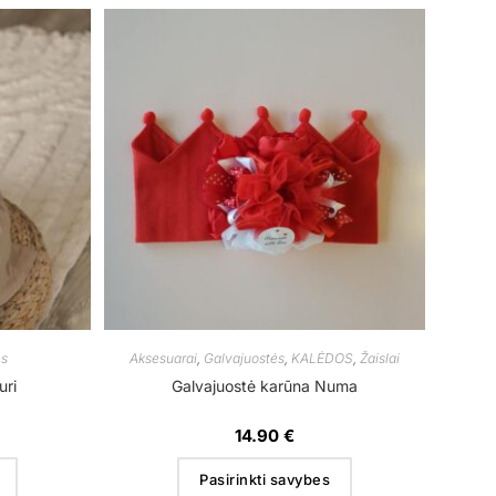
ės
Aksesuarai
,
Galvajuostės
,
KALĖDOS
,
Žaislai
uri
Galvajuostė karūna Numa
14.90
€
Pasirinkti savybes