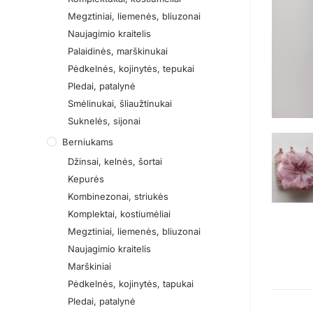
Megztiniai, liemenės, bliuzonai
Naujagimio kraitelis
Palaidinės, marškinukai
Pėdkelnės, kojinytės, tepukai
Pledai, patalynė
Smėlinukai, šliaužtinukai
Suknelės, sijonai
Berniukams
Džinsai, kelnės, šortai
Kepurės
Kombinezonai, striukės
Komplektai, kostiumėliai
Megztiniai, liemenės, bliuzonai
Naujagimio kraitelis
Marškiniai
Pėdkelnės, kojinytės, tapukai
Pledai, patalynė