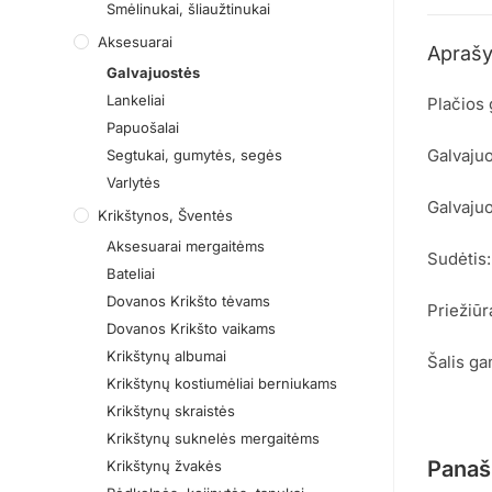
Smėlinukai, šliaužtinukai
Aksesuarai
Apraš
Galvajuostės
Lankeliai
Plačios
Papuošalai
Galvaju
Segtukai, gumytės, segės
Varlytės
Galvajuo
Krikštynos, Šventės
Aksesuarai mergaitėms
Sudėtis:
Bateliai
Dovanos Krikšto tėvams
Priežiūr
Dovanos Krikšto vaikams
Krikštynų albumai
Šalis ga
Krikštynų kostiumėliai berniukams
Krikštynų skraistės
Krikštynų suknelės mergaitėms
Panaš
Krikštynų žvakės