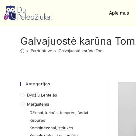
Apie mus
Galvajuostė karūna Tom
>
Parduotuvė
>
Galvajuostė karūna Tomi
Kategorijos
Dydžių Lentelės
Mergaitėms
Džinsai, kelnės, tamprės, šortai
Kepurės
Kombinezonai, striukės
Komplektukai, kostiumėliai