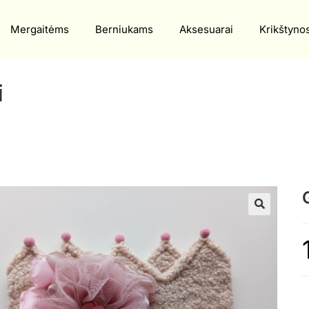
Mergaitėms
Berniukams
Aksesuarai
Krikštyno
i
🔍