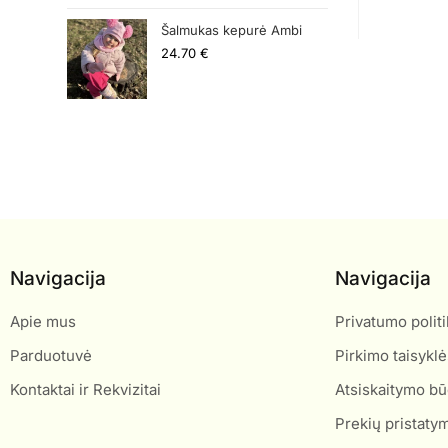
Šalmukas kepurė Ambi
24.70
€
Navigacija
Navigacija
Apie mus
Privatumo politi
Parduotuvė
Pirkimo taisyklė
Kontaktai ir Rekvizitai
Atsiskaitymo bū
Prekių pristaty