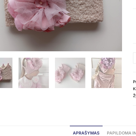
P
K
Ž
APRAŠYMAS
PAPILDOMA I