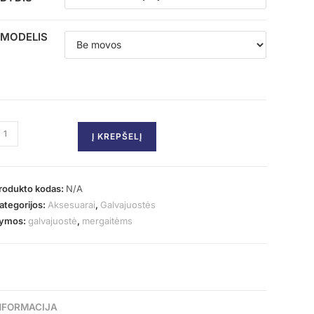
MODELIS
Į KREPŠELĮ
rodukto kodas:
N/A
ategorijos:
Aksesuarai
,
Galvajuostės
ymos:
galvajuostė
,
mergaitėms
NFORMACIJA