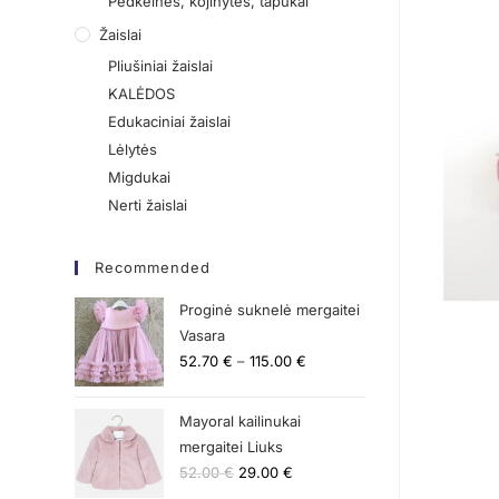
Pėdkelnės, kojinytės, tapukai
Žaislai
Pliušiniai žaislai
KALĖDOS
Edukaciniai žaislai
Lėlytės
Migdukai
Nerti žaislai
Recommended
Proginė suknelė mergaitei
Vasara
52.70
€
–
115.00
€
Mayoral kailinukai
mergaitei Liuks
52.00
€
29.00
€