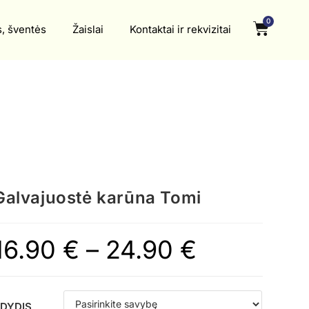
0
s, šventės
Žaislai
Kontaktai ir rekvizitai
Galvajuostė karūna Tomi
16.90
€
–
24.90
€
DYDIS