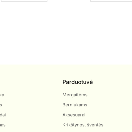
Parduotuvė
ka
Mergaitėms
s
Berniukams
dai
Aksesuarai
mas
Krikštynos, šventės