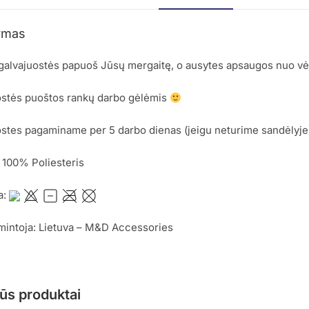
ymas
 galvajuostės papuoš Jūsų mergaitę, o ausytes apsaugos nuo v
ostės puoštos rankų darbo gėlėmis
stes pagaminame per 5 darbo dienas (jeigu neturime sandėlyje
 100% Poliesteris
a:
mintoja: Lietuva – M&D Accessories
ūs produktai