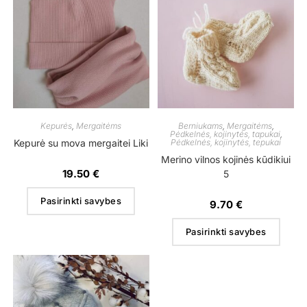
Kepurės
,
Mergaitėms
Berniukams
,
Mergaitėms
,
Pėdkelnės, kojinytės, tapukai
,
Kepurė su mova mergaitei Liki
Pėdkelnės, kojinytės, tepukai
Merino vilnos kojinės kūdikiui
19.50
€
5
Pasirinkti savybes
9.70
€
Pasirinkti savybes