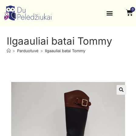
0
Krikštynos, šventės
Kontaktai ir rekvizitai
Ilgaauliai batai Tommy
>
Parduotuvė
>
Ilgaauliai batai Tommy
🔍