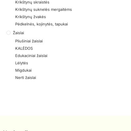
Krikštynų skraistės
Krikštynų suknelės mergaitėms
Krikštynų žvakės
Pėdkelnės, kojinytės, tapukai
Žaislai
Pliušiniai žaislai
KALĖDOS
Edukaciniai žaislai
Lėlytės
Migdukai
Nerti žaislai