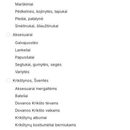
Marškiniai
Pėdkelnės, kojinytės, tapukai
Pledai, patalynė
Smėlinukai, šliaužtinukai
Aksesuarai
Galvajuostės
Lankeliai
Papuošalai
Segtukai, gumytės, segės
Varlytės
Krikštynos, Šventės
Aksesuarai mergaitėms
Bateliai
Dovanos Krikšto tėvams
Dovanos Krikšto vaikams
Krikštynų albumai
Krikštynų kostiumėliai berniukams