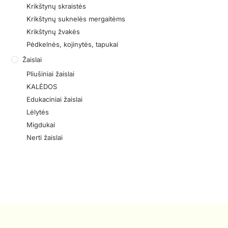
Krikštynų skraistės
Krikštynų suknelės mergaitėms
Krikštynų žvakės
Pėdkelnės, kojinytės, tapukai
Žaislai
Pliušiniai žaislai
KALĖDOS
Edukaciniai žaislai
Lėlytės
Migdukai
Nerti žaislai