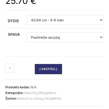
25.70
€
DYDIS
SPAVA
Į KREPŠELĮ
Produkto kodas:
N/A
Kategorijos:
Kepurės
,
Mergaitėms
Žymos:
Kepurė su mova
,
mergaitėms