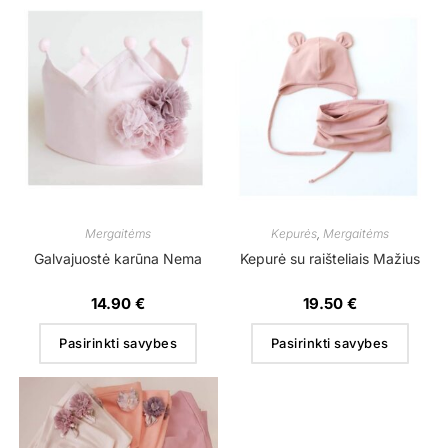
Mergaitėms
Kepurės
,
Mergaitėms
Galvajuostė karūna Nema
Kepurė su raišteliais Mažius
14.90
€
19.50
€
Pasirinkti savybes
Pasirinkti savybes