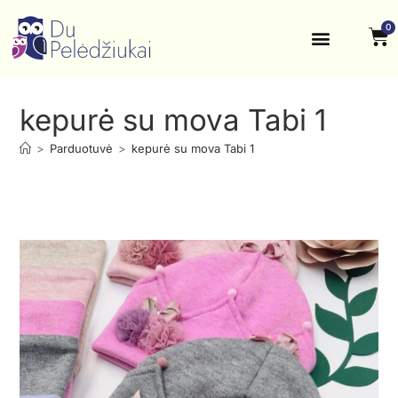
0
Krikštynos, šventės
Kontaktai ir rekvizitai
kepurė su mova Tabi 1
>
Parduotuvė
>
kepurė su mova Tabi 1