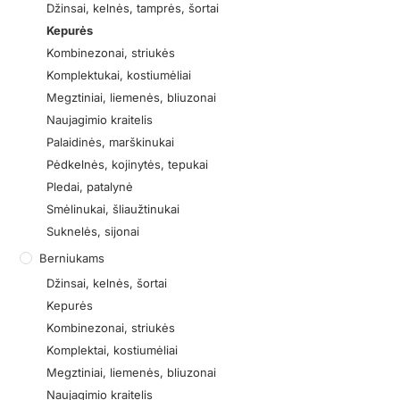
Džinsai, kelnės, tamprės, šortai
Kepurės
Kombinezonai, striukės
Komplektukai, kostiumėliai
Megztiniai, liemenės, bliuzonai
Naujagimio kraitelis
Palaidinės, marškinukai
Pėdkelnės, kojinytės, tepukai
Pledai, patalynė
Smėlinukai, šliaužtinukai
Suknelės, sijonai
Berniukams
Džinsai, kelnės, šortai
Kepurės
Kombinezonai, striukės
Komplektai, kostiumėliai
Megztiniai, liemenės, bliuzonai
Naujagimio kraitelis