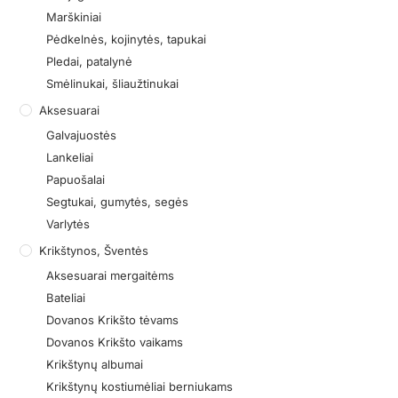
Marškiniai
Pėdkelnės, kojinytės, tapukai
Pledai, patalynė
Smėlinukai, šliaužtinukai
Aksesuarai
Galvajuostės
Lankeliai
Papuošalai
Segtukai, gumytės, segės
Varlytės
Krikštynos, Šventės
Aksesuarai mergaitėms
Bateliai
Dovanos Krikšto tėvams
Dovanos Krikšto vaikams
Krikštynų albumai
Krikštynų kostiumėliai berniukams