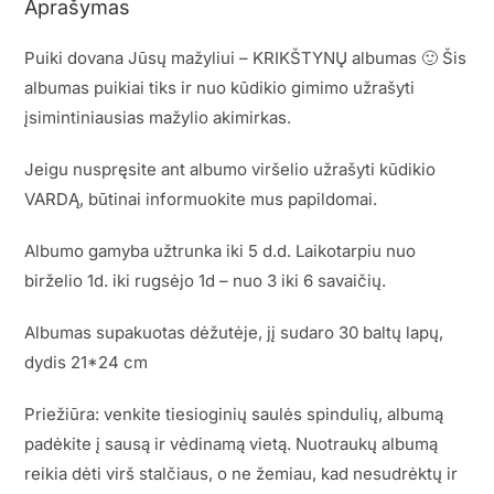
Aprašymas
Puiki dovana Jūsų mažyliui – KRIKŠTYNŲ albumas 🙂 Šis
albumas puikiai tiks ir nuo kūdikio gimimo užrašyti
įsimintiniausias mažylio akimirkas.
Jeigu nuspręsite ant albumo viršelio užrašyti kūdikio
VARDĄ, būtinai informuokite mus papildomai.
Albumo gamyba užtrunka iki 5 d.d. Laikotarpiu nuo
birželio 1d. iki rugsėjo 1d – nuo 3 iki 6 savaičių.
Albumas supakuotas dėžutėje, jį sudaro 30 baltų lapų,
dydis 21*24 cm
Priežiūra: venkite tiesioginių saulės spindulių, albumą
padėkite į sausą ir vėdinamą vietą. Nuotraukų albumą
reikia dėti virš stalčiaus, o ne žemiau, kad nesudrėktų ir