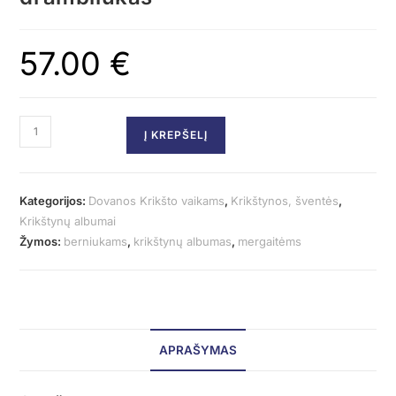
57.00
€
Į KREPŠELĮ
Kategorijos:
Dovanos Krikšto vaikams
,
Krikštynos, šventės
,
Krikštynų albumai
Žymos:
berniukams
,
krikštynų albumas
,
mergaitėms
APRAŠYMAS