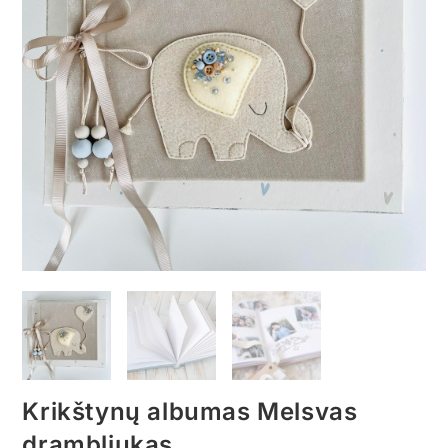
Krikštynų albumas Melsvas
drambliukas