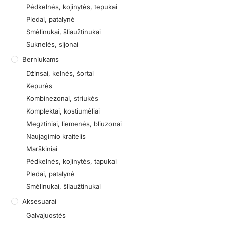
Pėdkelnės, kojinytės, tepukai
Pledai, patalynė
Smėlinukai, šliaužtinukai
Suknelės, sijonai
Berniukams
Džinsai, kelnės, šortai
Kepurės
Kombinezonai, striukės
Komplektai, kostiumėliai
Megztiniai, liemenės, bliuzonai
Naujagimio kraitelis
Marškiniai
Pėdkelnės, kojinytės, tapukai
Pledai, patalynė
Smėlinukai, šliaužtinukai
Aksesuarai
Galvajuostės