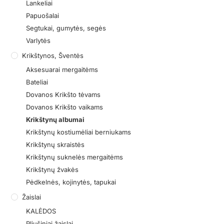
Lankeliai
Papuošalai
Segtukai, gumytės, segės
Varlytės
Krikštynos, Šventės
Aksesuarai mergaitėms
Bateliai
Dovanos Krikšto tėvams
Dovanos Krikšto vaikams
Krikštynų albumai
Krikštynų kostiumėliai berniukams
Krikštynų skraistės
Krikštynų suknelės mergaitėms
Krikštynų žvakės
Pėdkelnės, kojinytės, tapukai
Žaislai
KALĖDOS
Pliušiniai žaislai