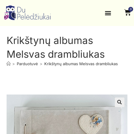
0
Krikštynos, šventės
Kontaktai ir rekvizitai
Krikštynų albumas
Melsvas drambliukas
>
Parduotuvė
>
Krikštynų albumas Melsvas drambliukas
🔍