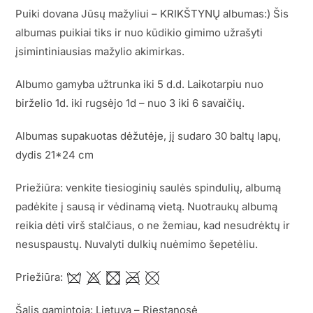
Puiki dovana Jūsų mažyliui – KRIKŠTYNŲ albumas:) Šis
albumas puikiai tiks ir nuo kūdikio gimimo užrašyti
įsimintiniausias mažylio akimirkas.
Albumo gamyba užtrunka iki 5 d.d. Laikotarpiu nuo
birželio 1d. iki rugsėjo 1d – nuo 3 iki 6 savaičių.
Albumas supakuotas dėžutėje, jį sudaro 30 baltų lapų,
dydis 21*24 cm
Priežiūra: venkite tiesioginių saulės spindulių, albumą
padėkite į sausą ir vėdinamą vietą. Nuotraukų albumą
reikia dėti virš stalčiaus, o ne žemiau, kad nesudrėktų ir
nesuspaustų. Nuvalyti dulkių nuėmimo šepetėliu.
Priežiūra:
Šalis gamintoja: Lietuva – Riestanosė