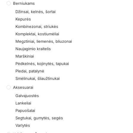
Berniukams
Džinsai, kelnės, šortai
Kepurės
Kombinezonai, striukės
Komplektai, kostiumėliai
Megztiniai, liemenės, bliuzonai
Naujagimio kraitelis
Marškiniai
Pėdkelnės, kojinytės, tapukai
Pledai, patalynė
Smėlinukai, šliaužtinukai
Aksesuarai
Galvajuostės
Lankeliai
Papuošalai
Segtukai, gumytės, segės
Varlytės