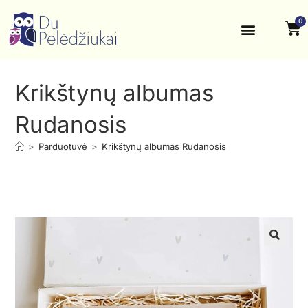
0
Krikštynos, šventės
Kontaktai ir rekvizitai
Krikštynų albumas
Rudanosis
>
Parduotuvė
>
Krikštynų albumas Rudanosis
🔍