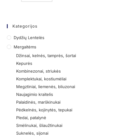
Kategorijos
Dydžių Lentelės
Mergaitėms
Džinsai, kelnės, tamprės, šortai
Kepurės
Kombinezonai, striukės
Komplektukai, kostiumėliai
Megztiniai, liemenės, bliuzonai
Naujagimio kraitelis
Palaidinės, marškinukai
Pėdkelnės, kojinytės, tepukai
Pledai, patalynė
Smėlinukai, šliaužtinukai
Suknelės, sijonai