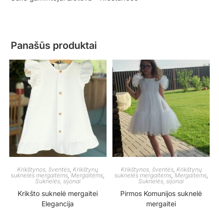
Panašūs produktai
Krikštynos, šventės
,
Krikštynų
Krikštynos, šventės
,
Krikštynų
suknelės mergaitėms
,
Mergaitėms
,
suknelės mergaitėms
,
Mergaitėms
,
Suknelės, sijonai
Suknelės, sijonai
Krikšto suknelė mergaitei
Pirmos Komunijos suknelė
Elegancija
mergaitei