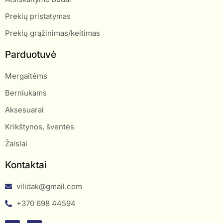
Prekių pristatymas
Prekių grąžinimas/keitimas
Parduotuvė
Mergaitėms
Berniukams
Aksesuarai
Krikštynos, šventės
Žaislai
Kontaktai
vilidak@gmail.com
+370 698 44594