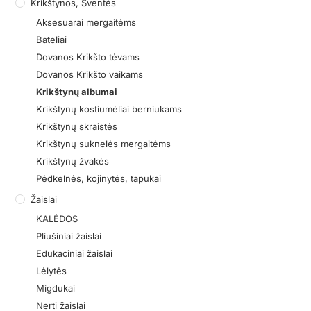
Krikštynos, Šventės
Aksesuarai mergaitėms
Bateliai
Dovanos Krikšto tėvams
Dovanos Krikšto vaikams
Krikštynų albumai
Krikštynų kostiumėliai berniukams
Krikštynų skraistės
Krikštynų suknelės mergaitėms
Krikštynų žvakės
Pėdkelnės, kojinytės, tapukai
Žaislai
KALĖDOS
Pliušiniai žaislai
Edukaciniai žaislai
Lėlytės
Migdukai
Nerti žaislai