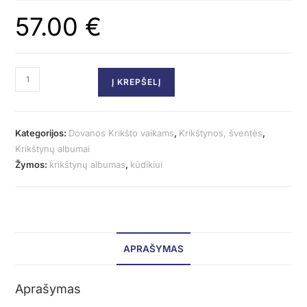
57.00
€
Į KREPŠELĮ
Kategorijos:
Dovanos Krikšto vaikams
,
Krikštynos, šventės
,
Krikštynų albumai
Žymos:
krikštynų albumas
,
kūdikiui
APRAŠYMAS
Aprašymas