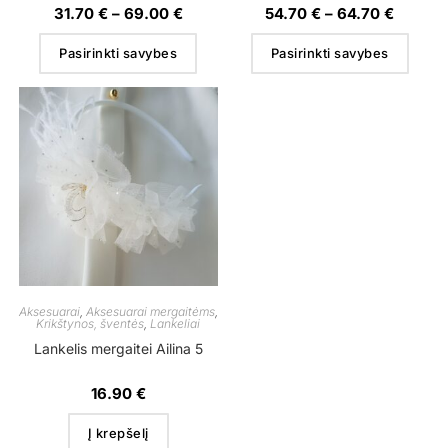
31.70
€
–
69.00
€
54.70
€
–
64.70
€
Pasirinkti savybes
Pasirinkti savybes
Aksesuarai
,
Aksesuarai mergaitėms
,
Krikštynos, šventės
,
Lankeliai
Lankelis mergaitei Ailina 5
16.90
€
Į krepšelį