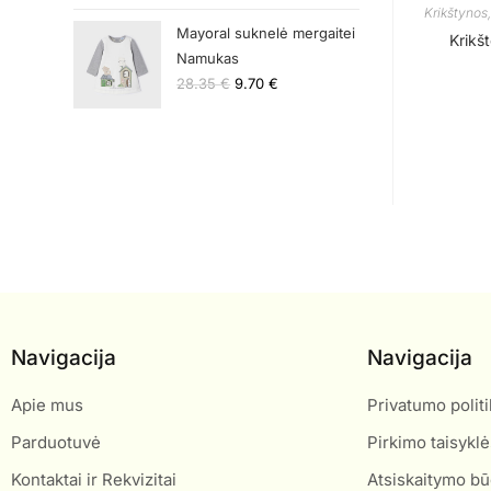
Krikštynos
Mayoral suknelė mergaitei
Krikš
Namukas
28.35
€
9.70
€
Navigacija
Navigacija
Apie mus
Privatumo politi
Parduotuvė
Pirkimo taisyklė
Kontaktai ir Rekvizitai
Atsiskaitymo bū