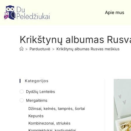
Apie mus
Krikštynų albumas Rusv
>
Parduotuvė
>
Krikštynų albumas Rusvas meškius
Kategorijos
Dydžių Lentelės
Mergaitėms
Džinsai, kelnės, tamprės, šortai
Kepurės
Kombinezonai, striukės
Komplektukai, kostiumėliai