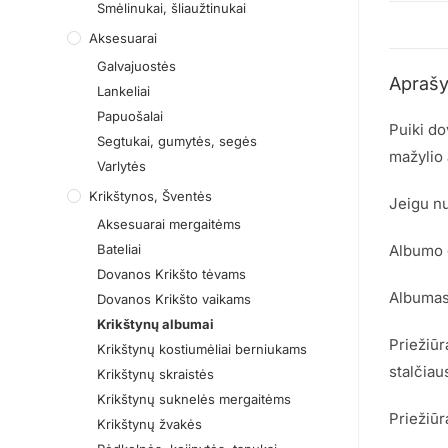
Smėlinukai, šliaužtinukai
Aksesuarai
Galvajuostės
Apraš
Lankeliai
Papuošalai
Puiki do
Segtukai, gumytės, segės
mažylio 
Varlytės
Krikštynos, Šventės
Jeigu nu
Aksesuarai mergaitėms
Bateliai
Albumo g
Dovanos Krikšto tėvams
Albumas 
Dovanos Krikšto vaikams
Krikštynų albumai
Priežiūr
Krikštynų kostiumėliai berniukams
stalčiau
Krikštynų skraistės
Krikštynų suknelės mergaitėms
Priežiūr
Krikštynų žvakės