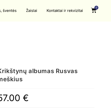
0
s, šventės
Žaislai
Kontaktai ir rekvizitai
Krikštynų albumas Rusvas
meškius
57.00
€