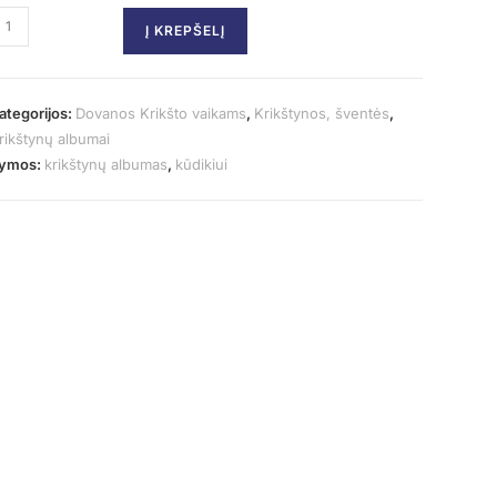
Į KREPŠELĮ
ategorijos:
Dovanos Krikšto vaikams
,
Krikštynos, šventės
,
rikštynų albumai
ymos:
krikštynų albumas
,
kūdikiui