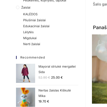
Pėdkelnės, kojinytės, tapukai
Šalis ga
Žaislai
KALĖDOS
Pliušiniai žaislai
Edukaciniai žaislai
Panaš
Lėlytės
Migdukai
Nerti žaislai
Recommended
Mayoral striukė mergaitei
Sida
52.90
€
25.00
€
Nertas žaislas Kiškutė
Mika
19.70
€