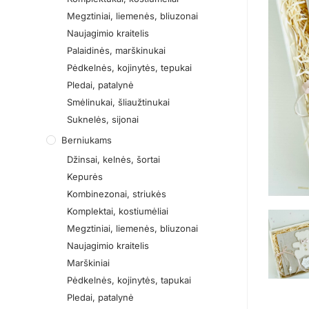
Megztiniai, liemenės, bliuzonai
Naujagimio kraitelis
Palaidinės, marškinukai
Pėdkelnės, kojinytės, tepukai
Pledai, patalynė
Smėlinukai, šliaužtinukai
Suknelės, sijonai
Berniukams
Džinsai, kelnės, šortai
Kepurės
Kombinezonai, striukės
Komplektai, kostiumėliai
Megztiniai, liemenės, bliuzonai
Naujagimio kraitelis
Marškiniai
Pėdkelnės, kojinytės, tapukai
Pledai, patalynė