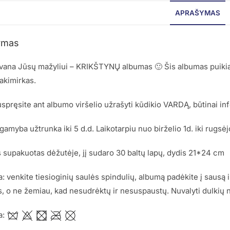
APRAŠYMAS
ymas
vana Jūsų mažyliui – KRIKŠTYNŲ albumas 🙂 Šis albumas puikiai t
akimirkas.
spręsite ant albumo viršelio užrašyti kūdikio VARDĄ, būtinai i
amyba užtrunka iki 5 d.d. Laikotarpiu nuo birželio 1d. iki rugsėjo
supakuotas dėžutėje, jį sudaro 30 baltų lapų, dydis 21*24 cm
a: venkite tiesioginių saulės spindulių, albumą padėkite į sausą 
s, o ne žemiau, kad nesudrėktų ir nesuspaustų. Nuvalyti dulkių
a: