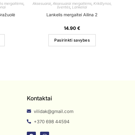
lės mergaitėms
,
Aksesuarai
,
Aksesuarai mergaitėms
,
Krikštynos,
onai
šventės
,
Lankeliai
Gražuolė
Lankelis mergaitei Ailina 2
14.90
€
Pasirinkti savybes
Kontaktai
vilidak@gmail.com
+370 698 44594