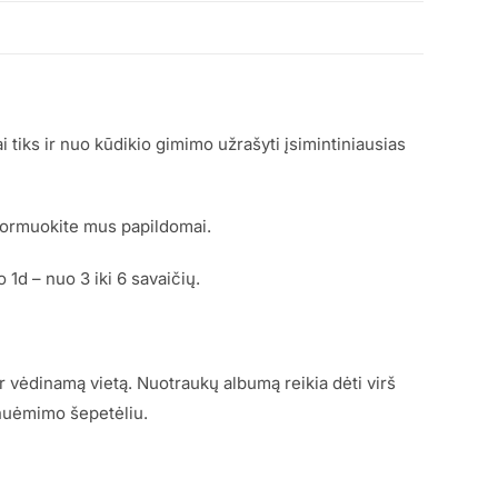
iks ir nuo kūdikio gimimo užrašyti įsimintiniausias
nformuokite mus papildomai.
 1d – nuo 3 iki 6 savaičių.
ir vėdinamą vietą. Nuotraukų albumą reikia dėti virš
 nuėmimo šepetėliu.