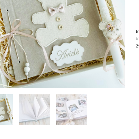
K
K
Ž