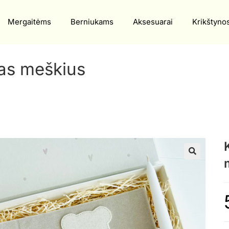
Mergaitėms
Berniukams
Aksesuarai
Krikštyno
as meškius
🔍