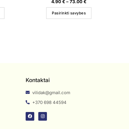
4.90
€
–
73.00
€
Pasirinkti savybes
Kontaktai
vilidak@gmail.com
+370 698 44594