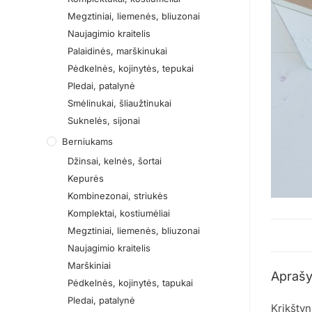
Megztiniai, liemenės, bliuzonai
Naujagimio kraitelis
Palaidinės, marškinukai
Pėdkelnės, kojinytės, tepukai
Pledai, patalynė
Smėlinukai, šliaužtinukai
Suknelės, sijonai
Berniukams
Džinsai, kelnės, šortai
Kepurės
Kombinezonai, striukės
Komplektai, kostiumėliai
Megztiniai, liemenės, bliuzonai
Naujagimio kraitelis
Marškiniai
Apraš
Pėdkelnės, kojinytės, tapukai
Pledai, patalynė
Krikštyn