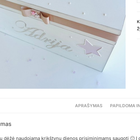
K
Ž
APRAŠYMAS
PAPILDOMA I
ymas
ų dėžė naudojama krikštynų dienos prisiminimams saugoti 🙂 Į dėž