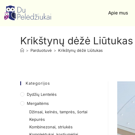
Apie mus
Krikštynų dėžė Liūtukas
>
Parduotuvė
>
Krikštynų dėžė Liūtukas
Kategorijos
Dydžių Lentelės
Mergaitėms
Džinsai, kelnės, tamprės, šortai
Kepurės
Kombinezonai, striukės
Komplektukai, kostiumėliai