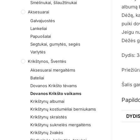
Smėlinukai, šliaužtinukai
albumą b
Aksesuarai
Dėžę, ka
Galvajuostės
puiki do
Lankeliai
Jeigu nu
Papuošalai
Dėžės ga
Segtukai, gumytės, segės
Varlytės
Dydis: 
Krikštynos, Šventės
Priežiūr
Aksesuarai mergaitėms
Bateliai
Šalis ga
Dovanos Krikšto tėvams
Dovanos Krikšto vaikams
Papild
Krikštynų albumai
Krikštynų kostiumėliai berniukams
DYDI
Krikštynų skraistės
Krikštynų suknelės mergaitėms
Krikštynų žvakės