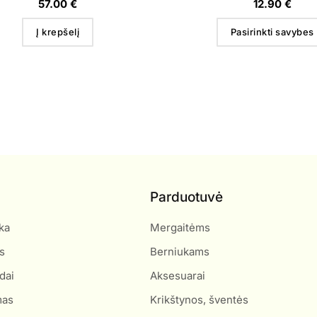
57.00
€
12.90
€
Į krepšelį
Pasirinkti savybes
Parduotuvė
ka
Mergaitėms
s
Berniukams
dai
Aksesuarai
mas
Krikštynos, šventės