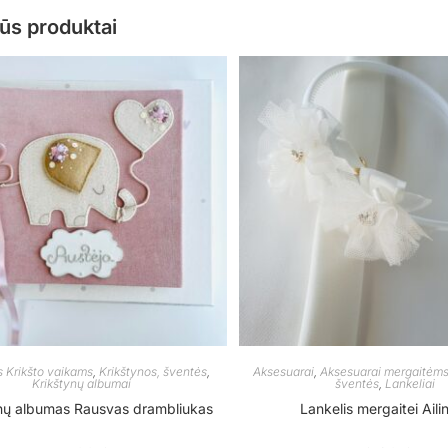
ūs produktai
 Krikšto vaikams
,
Krikštynos, šventės
,
Aksesuarai
,
Aksesuarai mergaitėm
Krikštynų albumai
šventės
,
Lankeliai
ynų albumas Rausvas drambliukas
Lankelis mergaitei Aili