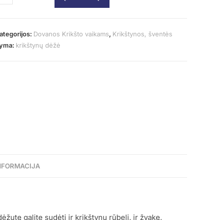
ategorijos:
Dovanos Krikšto vaikams
,
Krikštynos, šventės
yma:
krikštynų dėžė
NFORMACIJA
utę galite sudėti ir krikštynų rūbelį, ir žvakę,