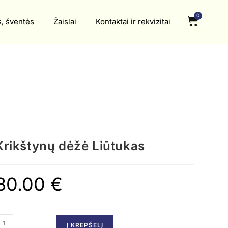
0
s, šventės
Žaislai
Kontaktai ir rekvizitai
Krikštynų dėžė Liūtukas
80.00
€
Į KREPŠELĮ