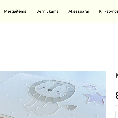
Mergaitėms
Berniukams
Aksesuarai
Krikštyno