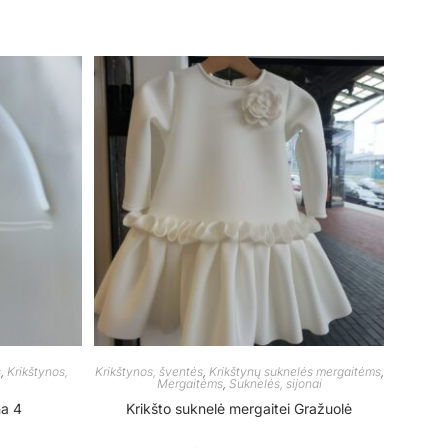
s
,
Krikštynos,
Krikštynos, šventės
,
Krikštynų suknelės mergaitėms
,
Mergaitėms
,
Suknelės, sijonai
na 4
Krikšto suknelė mergaitei Gražuolė