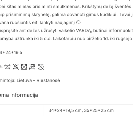
ei kitas mielas prisiminti smulkmenas. Krikštynų dėžę šventės 
ip prisiminimų skrynelę, galima dovanoti gimus kūdikiui. Tėvai į
vana ruošiantis eiti lankyti naujagimį 🙂
spręsite ant dėžės užrašyti vaikelio VARDĄ, būtinai informuoki
myba užtrunka iki 5 d.d. Laikotarpiu nuo birželio 1d. iki rugsėjo 
34*24*19,5
a:
mintoja: Lietuva – Riestanosė
oma informacija
S
34*24*19,5 cm, 35*25*25 cm