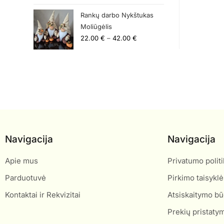
Rankų darbo Nykštukas
Moliūgėlis
22.00
€
–
42.00
€
Navigacija
Navigacija
Apie mus
Privatumo politi
Parduotuvė
Pirkimo taisyklė
Kontaktai ir Rekvizitai
Atsiskaitymo bū
Prekių pristaty