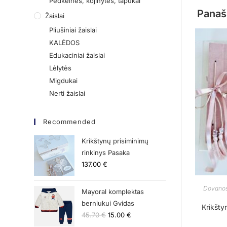
Pėdkelnės, kojinytės, tapukai
Panaš
Žaislai
Pliušiniai žaislai
KALĖDOS
Edukaciniai žaislai
Lėlytės
Migdukai
Nerti žaislai
Recommended
Krikštynų prisiminimų
rinkinys Pasaka
137.00
€
Dovanos
Mayoral komplektas
berniukui Gvidas
Krikšt
45.70
€
15.00
€