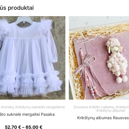
ūs produktai
, šventės
,
Krikštynų suknelės mergaitėms
Dovanos Krikšto vaikams
,
Krikštyn
Krikštynų albumai
kšto suknelė mergaitei Pasaka
Krikštynų albumas Rausvas
52.70
€
–
65.00
€