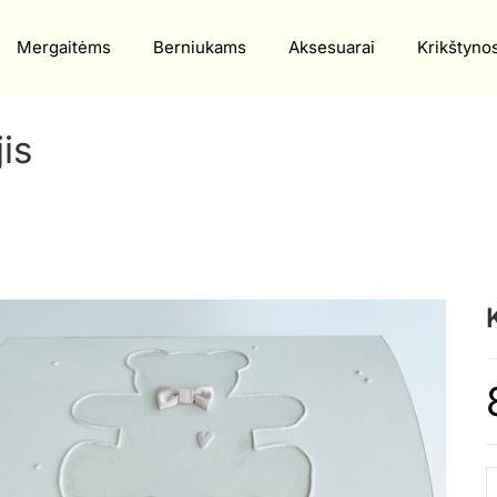
Mergaitėms
Berniukams
Aksesuarai
Krikštyno
is