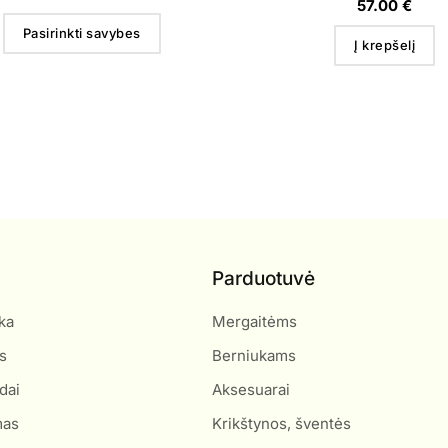
57.00
€
Pasirinkti savybes
Į krepšelį
Parduotuvė
ka
Mergaitėms
s
Berniukams
dai
Aksesuarai
mas
Krikštynos, šventės