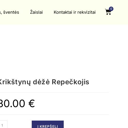
0
s, šventės
Žaislai
Kontaktai ir rekvizitai
Krikštynų dėžė Repečkojis
80.00
€
Į KREPŠELĮ