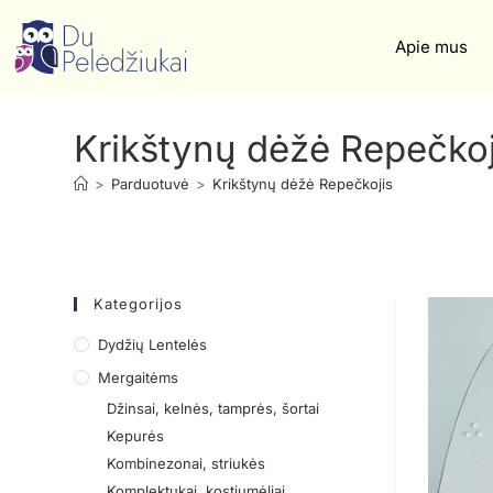
Apie mus
Krikštynų dėžė Repečkoj
>
Parduotuvė
>
Krikštynų dėžė Repečkojis
Kategorijos
Dydžių Lentelės
Mergaitėms
Džinsai, kelnės, tamprės, šortai
Kepurės
Kombinezonai, striukės
Komplektukai, kostiumėliai