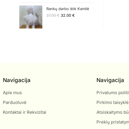
Rankų darbo lėlė Kamilė
37.00
€
32.00
€
Navigacija
Navigacija
Apie mus
Privatumo politi
Parduotuvė
Pirkimo taisyklė
Kontaktai ir Rekvizitai
Atsiskaitymo bū
Prekių pristaty