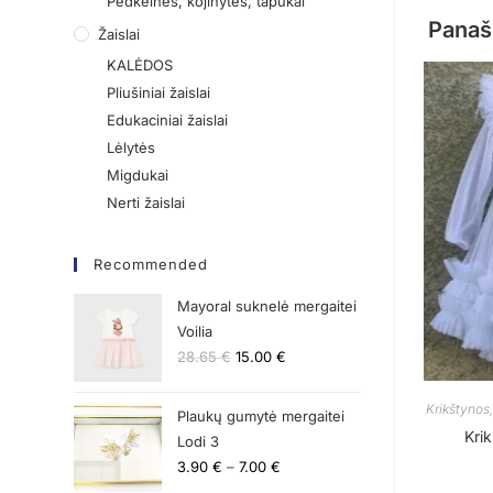
Pėdkelnės, kojinytės, tapukai
Panaš
Žaislai
KALĖDOS
Pliušiniai žaislai
Edukaciniai žaislai
Lėlytės
Migdukai
Nerti žaislai
Recommended
Mayoral suknelė mergaitei
Voilia
28.65
€
15.00
€
Krikštynos
Plaukų gumytė mergaitei
Kri
Lodi 3
3.90
€
–
7.00
€