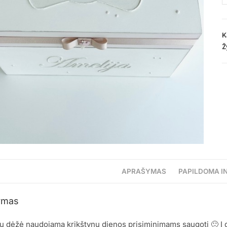
K
Ž
APRAŠYMAS
PAPILDOMA I
ymas
ų dėžė naudojama krikštynų dienos prisiminimams saugoti 🙂 Į dėž