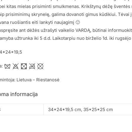
ei kitas mielas prisiminti smulkmenas. Krikštynų dėžę šventės 
ip prisiminimų skrynelę, galima dovanoti gimus kūdikiui. Tėvai į
vana ruošiantis eiti lankyti naujagimį 🙂
spręsite ant dėžės užrašyti vaikelio VARDĄ, būtinai informuoki
myba užtrunka iki 5 d.d. Laikotarpiu nuo birželio 1d. iki rugsėjo 
34*24*19,5
a:
mintoja: Lietuva – Riestanosė
oma informacija
S
34*24*19,5 cm, 35*25*25 cm