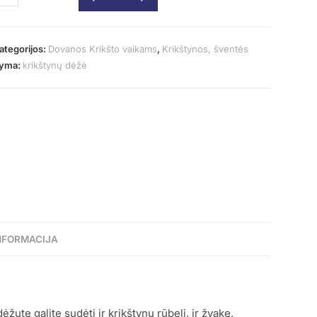
ategorijos:
Dovanos Krikšto vaikams
,
Krikštynos, šventės
yma:
krikštynų dėžė
NFORMACIJA
utę galite sudėti ir krikštynų rūbelį, ir žvakę,