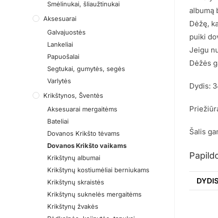
Smėlinukai, šliaužtinukai
albumą b
Aksesuarai
Dėžę, ka
Galvajuostės
puiki do
Lankeliai
Jeigu nu
Papuošalai
Dėžės ga
Segtukai, gumytės, segės
Varlytės
Dydis: 
Krikštynos, Šventės
Priežiūr
Aksesuarai mergaitėms
Bateliai
Šalis ga
Dovanos Krikšto tėvams
Dovanos Krikšto vaikams
Papild
Krikštynų albumai
Krikštynų kostiumėliai berniukams
DYDI
Krikštynų skraistės
Krikštynų suknelės mergaitėms
Krikštynų žvakės