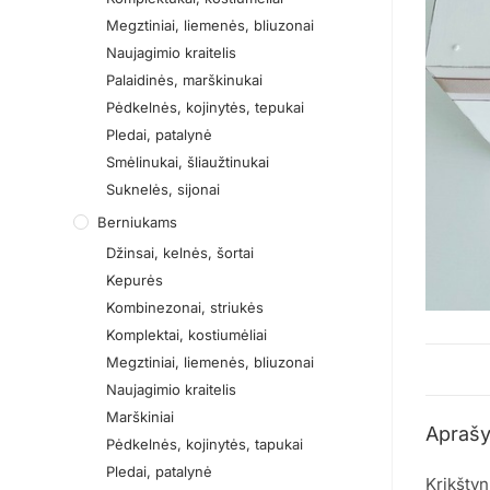
Megztiniai, liemenės, bliuzonai
Naujagimio kraitelis
Palaidinės, marškinukai
Pėdkelnės, kojinytės, tepukai
Pledai, patalynė
Smėlinukai, šliaužtinukai
Suknelės, sijonai
Berniukams
Džinsai, kelnės, šortai
Kepurės
Kombinezonai, striukės
Komplektai, kostiumėliai
Megztiniai, liemenės, bliuzonai
Naujagimio kraitelis
Marškiniai
Apraš
Pėdkelnės, kojinytės, tapukai
Pledai, patalynė
Krikštyn