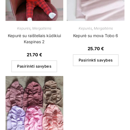
Kepurės
,
Mergaitėms
Kepurės
,
Mergaitėms
Kepurė su raišteliais kūdikiui
Kepurė su mova Tobo 6
Kaspinas 2
25.70
€
21.70
€
Pasirinkti savybes
Pasirinkti savybes