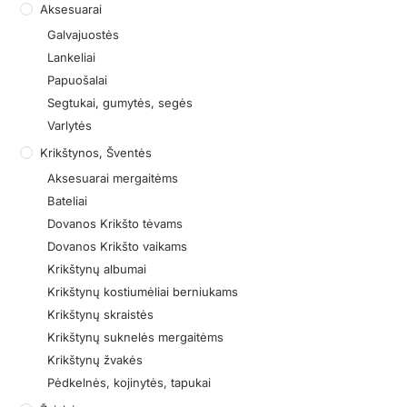
Aksesuarai
Galvajuostės
Lankeliai
Papuošalai
Segtukai, gumytės, segės
Varlytės
Krikštynos, Šventės
Aksesuarai mergaitėms
Bateliai
Dovanos Krikšto tėvams
Dovanos Krikšto vaikams
Krikštynų albumai
Krikštynų kostiumėliai berniukams
Krikštynų skraistės
Krikštynų suknelės mergaitėms
Krikštynų žvakės
Pėdkelnės, kojinytės, tapukai