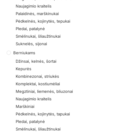
Naujagimio kraitelis
Palaidinės, marškinukai
Pėdkelnės, kojinytės, tepukai
Pledai, patalynė
Smėlinukai, šliaužtinukai
Suknelės, sijonai
Berniukams
Džinsai, kelnės, šortai
Kepurės
Kombinezonai, striukės
Komplektai, kostiumėliai
Megztiniai, liemenės, bliuzonai
Naujagimio kraitelis
Marškiniai
Pėdkelnės, kojinytės, tapukai
Pledai, patalynė
Smėlinukai, šliaužtinukai