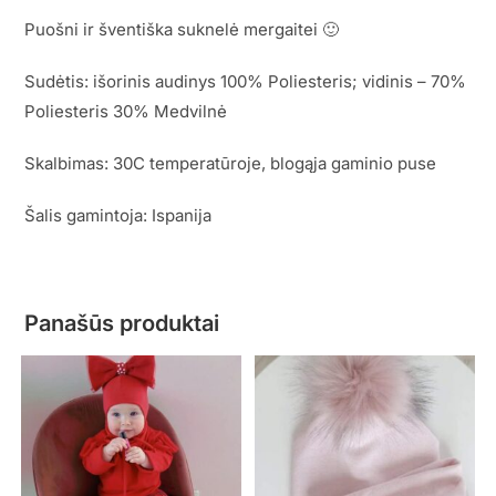
Puošni ir šventiška suknelė mergaitei 🙂
Sudėtis: išorinis audinys 100% Poliesteris; vidinis – 70%
Poliesteris 30% Medvilnė
Skalbimas: 30C temperatūroje, blogąja gaminio puse
Šalis gamintoja: Ispanija
Panašūs produktai