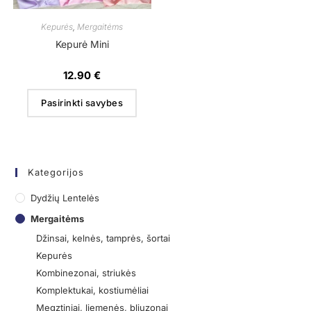
Kepurės
,
Mergaitėms
Kepurė Mini
12.90
€
Pasirinkti savybes
Kategorijos
Dydžių Lentelės
Mergaitėms
Džinsai, kelnės, tamprės, šortai
Kepurės
Kombinezonai, striukės
Komplektukai, kostiumėliai
Megztiniai, liemenės, bliuzonai