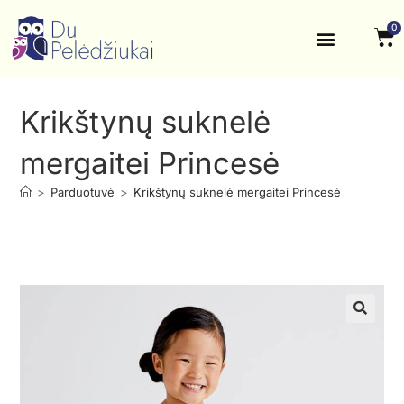
0
Krikštynos, šventės
Kontaktai ir rekvizitai
Krikštynų suknelė
mergaitei Princesė
>
Parduotuvė
>
Krikštynų suknelė mergaitei Princesė
🔍