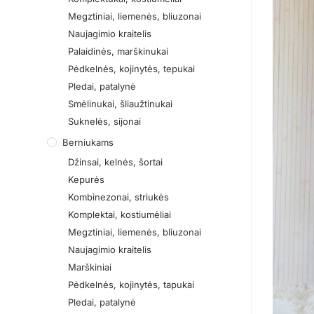
Megztiniai, liemenės, bliuzonai
Naujagimio kraitelis
Palaidinės, marškinukai
Pėdkelnės, kojinytės, tepukai
Pledai, patalynė
Smėlinukai, šliaužtinukai
Suknelės, sijonai
Berniukams
Džinsai, kelnės, šortai
Kepurės
Kombinezonai, striukės
Komplektai, kostiumėliai
Megztiniai, liemenės, bliuzonai
Naujagimio kraitelis
Marškiniai
Pėdkelnės, kojinytės, tapukai
Pledai, patalynė