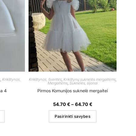
s
,
Krikštynos,
Krikštynos, šventės
,
Krikštynų suknelės mergaitėms
,
Mergaitėms
,
Suknelės, sijonai
na 4
Pirmos Komunijos suknelė mergaitei
54.70
€
–
64.70
€
Pasirinkti savybes