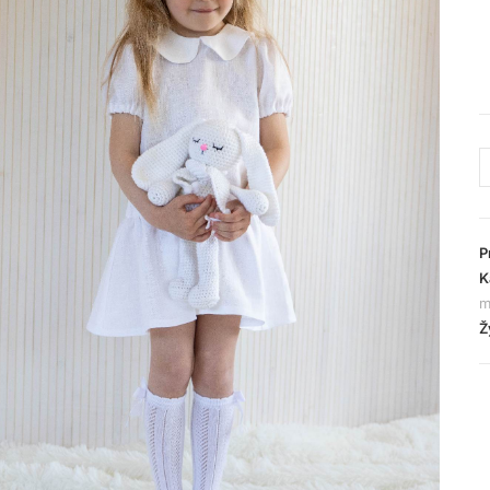
P
K
m
Ž