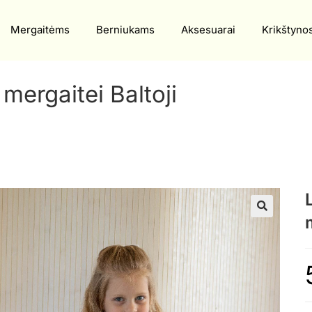
Mergaitėms
Berniukams
Aksesuarai
Krikštyno
mergaitei Baltoji
🔍