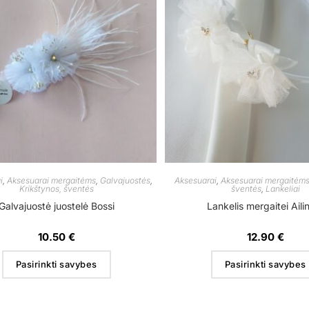
i
,
Aksesuarai mergaitėms
,
Galvajuostės
,
Aksesuarai
,
Aksesuarai mergaitėm
Krikštynos, šventės
šventės
,
Lankeliai
Galvajuostė juostelė Bossi
Lankelis mergaitei Aili
10.50
€
12.90
€
Pasirinkti savybes
Pasirinkti savybes