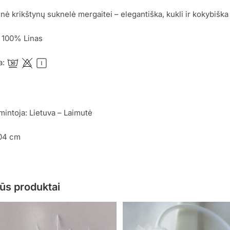
ninė krikštynų suknelė mergaitei – elegantiška, kukli ir kokybiška
: 100% Linas
a:
mintoja: Lietuva – Laimutė
104 cm
ūs produktai