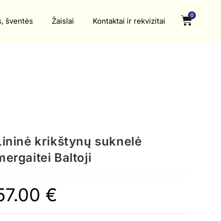
0
s, šventės
Žaislai
Kontaktai ir rekvizitai
Lininė krikštynų suknelė
mergaitei Baltoji
57.00
€