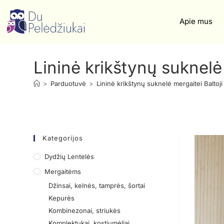
Apie mus
Lininė krikštynų suknelė 
>
Parduotuvė
>
Lininė krikštynų suknelė mergaitei Baltoji
Kategorijos
Dydžių Lentelės
Mergaitėms
Džinsai, kelnės, tamprės, šortai
Kepurės
Kombinezonai, striukės
Komplektukai, kostiumėliai