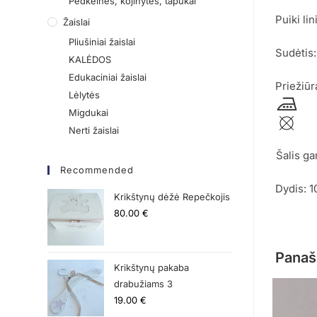
Pėdkelnės, kojinytės, tapukai
Puiki li
Žaislai
Pliušiniai žaislai
Sudėtis
KALĖDOS
Edukaciniai žaislai
Priežiūr
Lėlytės
Migdukai
Nerti žaislai
Šalis ga
Recommended
Dydis: 
Krikštynų dėžė Repečkojis
80.00
€
Panaš
Krikštynų pakaba
drabužiams 3
19.00
€