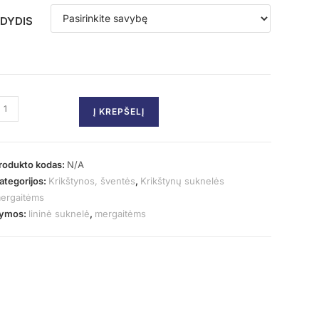
DYDIS
Į KREPŠELĮ
rodukto kodas:
N/A
ategorijos:
Krikštynos, šventės
,
Krikštynų suknelės
ergaitėms
ymos:
lininė suknelė
,
mergaitėms