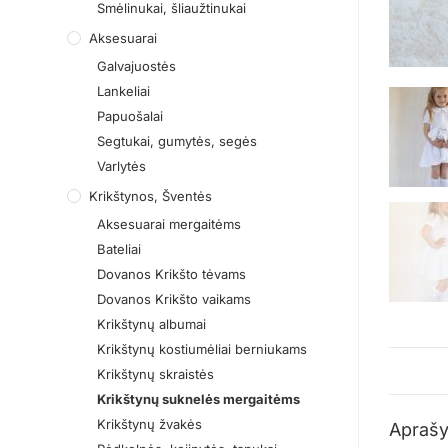
Smėlinukai, šliaužtinukai
Aksesuarai
Galvajuostės
Lankeliai
Papuošalai
Segtukai, gumytės, segės
Varlytės
Krikštynos, Šventės
Aksesuarai mergaitėms
Bateliai
Dovanos Krikšto tėvams
Dovanos Krikšto vaikams
Krikštynų albumai
Krikštynų kostiumėliai berniukams
Krikštynų skraistės
Krikštynų suknelės mergaitėms
Krikštynų žvakės
Apraš