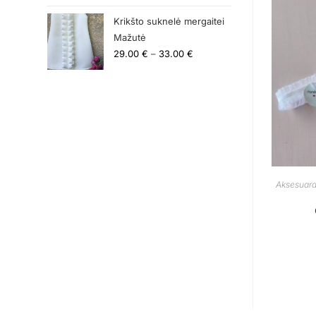
Krikšto suknelė mergaitei
Mažutė
29.00
€
–
33.00
€
Aksesuara