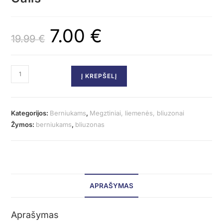
7.00
€
19.99
€
Į KREPŠELĮ
Kategorijos:
Berniukams
,
Megztiniai, liemenės, bliuzonai
Žymos:
berniukams
,
bliuzonas
APRAŠYMAS
Aprašymas