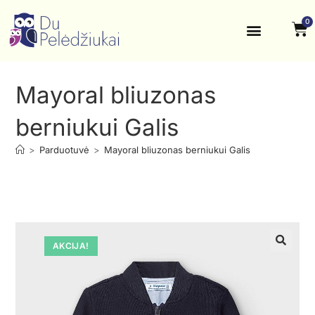
0
Krikštynos, šventės
Kontaktai ir rekvizitai
Mayoral bliuzonas
berniukui Galis
>
Parduotuvė
>
Mayoral bliuzonas berniukui Galis
AKCIJA!
🔍