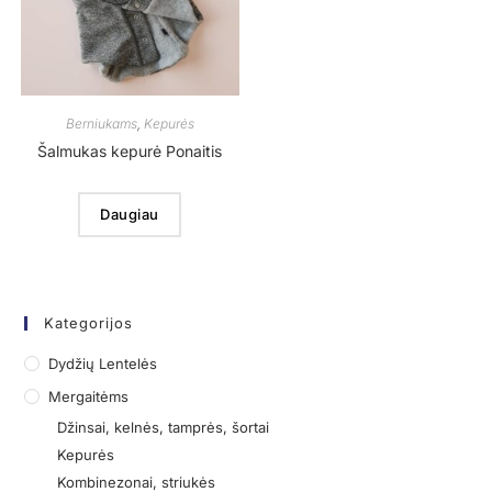
Berniukams
,
Kepurės
Šalmukas kepurė Ponaitis
Daugiau
Kategorijos
Dydžių Lentelės
Mergaitėms
Džinsai, kelnės, tamprės, šortai
Kepurės
Kombinezonai, striukės