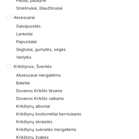
Pledai, patalynė
Smėlinukai, šliaužtinukai
Aksesuarai
Galvajuostės
Lankeliai
Papuošalai
Segtukai, gumytės, segės
Varlytės
Krikštynos, Šventės
Aksesuarai mergaitėms
Bateliai
Dovanos Krikšto tėvams
Dovanos Krikšto vaikams
Krikštynų albumai
Krikštynų kostiumėliai berniukams
Krikštynų skraistės
Krikštynų suknelės mergaitėms
Krikštynų žvakės