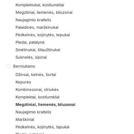
Komplektukai, kostiumėliai
Megztiniai, liemenės, bliuzonai
Naujagimio kraitelis
Palaidinės, marškinukai
Pėdkelnės, kojinytės, tepukai
Pledai, patalynė
Smėlinukai, šliaužtinukai
Suknelės, sijonai
Berniukams
Džinsai, kelnės, šortai
Kepurės
Kombinezonai, striukės
Komplektai, kostiumėliai
Megztiniai, liemenės, bliuzonai
Naujagimio kraitelis
Marškiniai
Pėdkelnės, kojinytės, tapukai