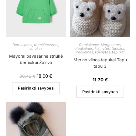
Berniukams
,
Kombinezonai,
Berniukams
,
Mergaitėms
,
striukės
Pėdkelnės, kojinytės, tapukai
,
Pėdkelnės, kojinytės, tepukai
Mayoral pavasarinė striukė
Merino vilnos tapukai Tapu
berniukui Žalsva
tapu 3
18.00
€
38.42
€
11.70
€
Pasirinkti savybes
Pasirinkti savybes