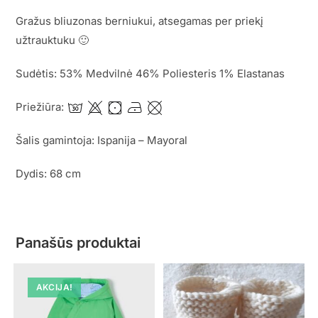
Gražus bliuzonas berniukui, atsegamas per priekį
užtrauktuku 🙂
Sudėtis: 53% Medvilnė 46% Poliesteris 1% Elastanas
Priežiūra:
Šalis gamintoja: Ispanija – Mayoral
Dydis: 68 cm
Panašūs produktai
AKCIJA!