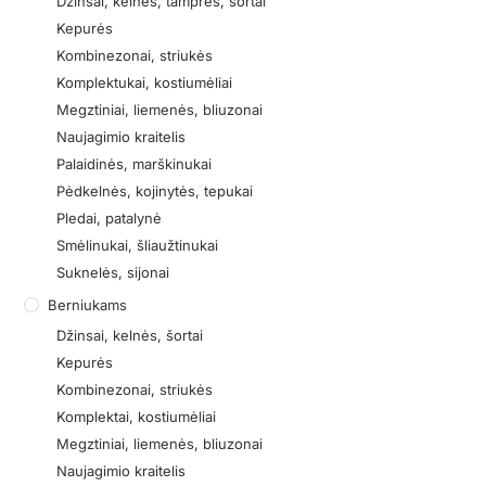
Džinsai, kelnės, tamprės, šortai
Kepurės
Kombinezonai, striukės
Komplektukai, kostiumėliai
Megztiniai, liemenės, bliuzonai
Naujagimio kraitelis
Palaidinės, marškinukai
Pėdkelnės, kojinytės, tepukai
Pledai, patalynė
Smėlinukai, šliaužtinukai
Suknelės, sijonai
Berniukams
Džinsai, kelnės, šortai
Kepurės
Kombinezonai, striukės
Komplektai, kostiumėliai
Megztiniai, liemenės, bliuzonai
Naujagimio kraitelis