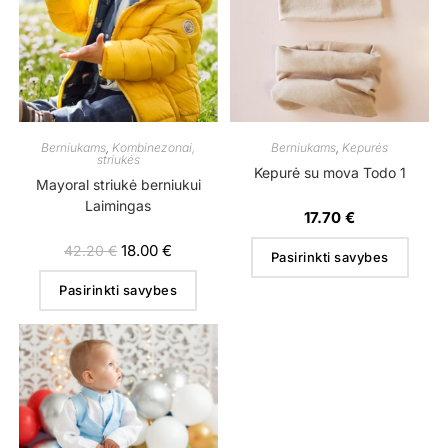
Berniukams
,
Kombinezonai,
Berniukams
,
Kepurės
striukės
Kepurė su mova Todo 1
Mayoral striukė berniukui
Laimingas
17.70
€
18.00
€
42.20
€
Pasirinkti savybes
Pasirinkti savybes