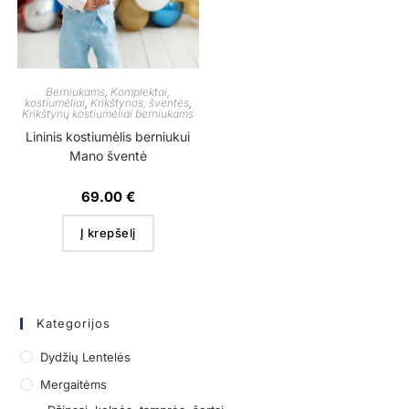
Berniukams
,
Komplektai,
kostiumėliai
,
Krikštynos, šventės
,
Krikštynų kostiumėliai berniukams
Lininis kostiumėlis berniukui
Mano šventė
69.00
€
Į krepšelį
Kategorijos
Dydžių Lentelės
Mergaitėms