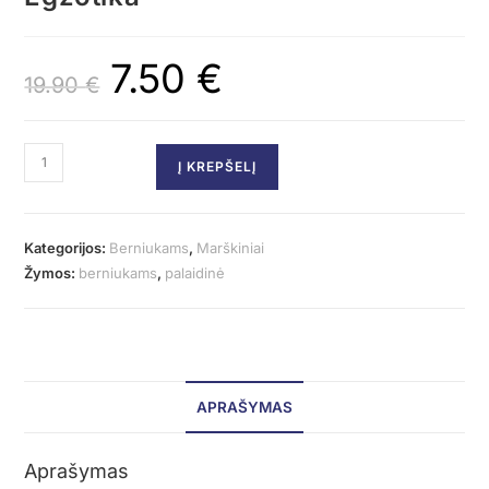
7.50
€
19.90
€
Į KREPŠELĮ
Kategorijos:
Berniukams
,
Marškiniai
Žymos:
berniukams
,
palaidinė
APRAŠYMAS
Aprašymas