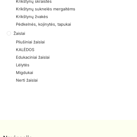
Krikštynų skraistės
Krikštynų suknelės mergaitėms
Krikštynų žvakės
Pėdkelnės, kojinytės, tapukai
Žaislai
Pliušiniai žaislai
KALĖDOS
Edukaciniai žaislai
Lėlytės
Migdukai
Nerti žaislai