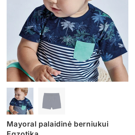
Mayoral palaidinė berniukui
Egzotika