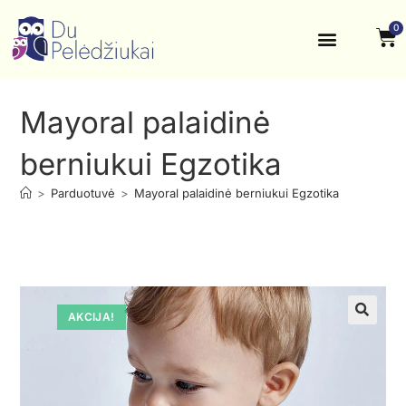
0
Krikštynos, šventės
Kontaktai ir rekvizitai
Mayoral palaidinė
berniukui Egzotika
>
Parduotuvė
>
Mayoral palaidinė berniukui Egzotika
AKCIJA!
🔍