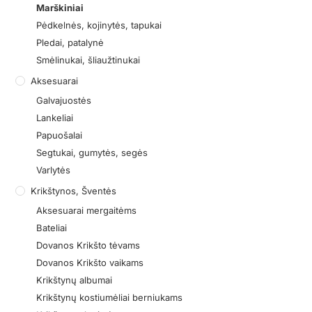
Marškiniai
Pėdkelnės, kojinytės, tapukai
Pledai, patalynė
Smėlinukai, šliaužtinukai
Aksesuarai
Galvajuostės
Lankeliai
Papuošalai
Segtukai, gumytės, segės
Varlytės
Krikštynos, Šventės
Aksesuarai mergaitėms
Bateliai
Dovanos Krikšto tėvams
Dovanos Krikšto vaikams
Krikštynų albumai
Krikštynų kostiumėliai berniukams