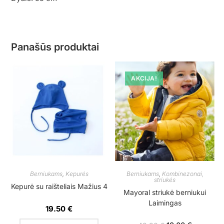
Panašūs produktai
AKCIJA!
Berniukams
,
Kepurės
Berniukams
,
Kombinezonai,
striukės
Kepurė su raišteliais Mažius 4
Mayoral striukė berniukui
Laimingas
19.50
€