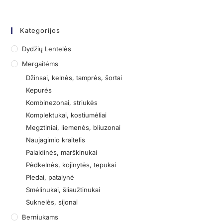
Kategorijos
Dydžių Lentelės
Mergaitėms
Džinsai, kelnės, tamprės, šortai
Kepurės
Kombinezonai, striukės
Komplektukai, kostiumėliai
Megztiniai, liemenės, bliuzonai
Naujagimio kraitelis
Palaidinės, marškinukai
Pėdkelnės, kojinytės, tepukai
Pledai, patalynė
Smėlinukai, šliaužtinukai
Suknelės, sijonai
Berniukams