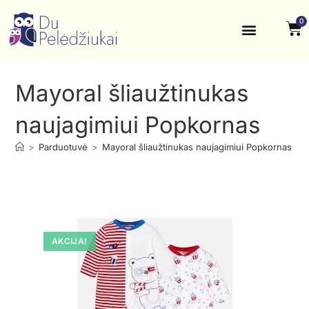
0
Krikštynos, šventės
Kontaktai ir rekvizitai
Mayoral šliaužtinukas
naujagimiui Popkornas
>
Parduotuvė
>
Mayoral šliaužtinukas naujagimiui Popkornas
AKCIJA!