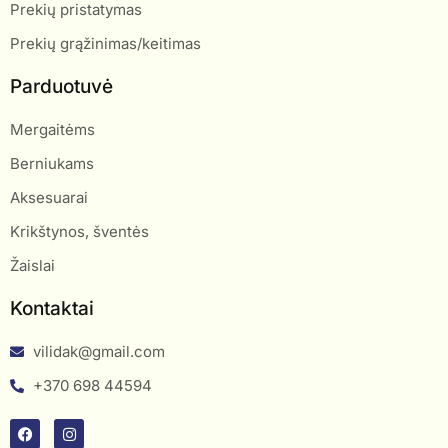
Prekių pristatymas
Prekių grąžinimas/keitimas
Parduotuvė
Mergaitėms
Berniukams
Aksesuarai
Krikštynos, šventės
Žaislai
Kontaktai
vilidak@gmail.com
+370 698 44594