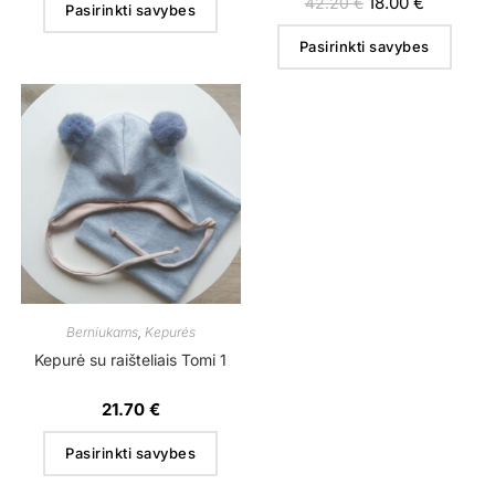
18.00
€
42.20
€
Pasirinkti savybes
Pasirinkti savybes
Berniukams
,
Kepurės
Kepurė su raišteliais Tomi 1
21.70
€
Pasirinkti savybes