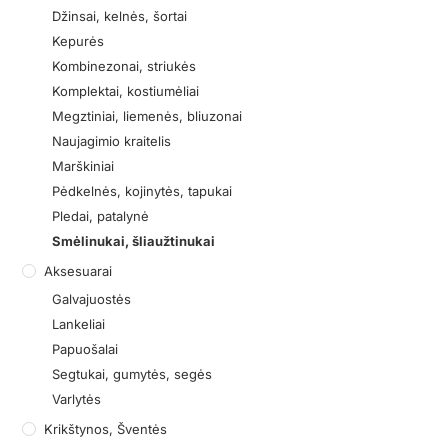
Džinsai, kelnės, šortai
Kepurės
Kombinezonai, striukės
Komplektai, kostiumėliai
Megztiniai, liemenės, bliuzonai
Naujagimio kraitelis
Marškiniai
Pėdkelnės, kojinytės, tapukai
Pledai, patalynė
Smėlinukai, šliaužtinukai
Aksesuarai
Galvajuostės
Lankeliai
Papuošalai
Segtukai, gumytės, segės
Varlytės
Krikštynos, Šventės