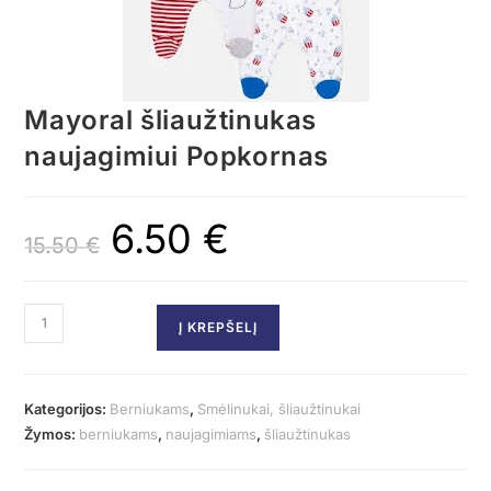
Mayoral šliaužtinukas
naujagimiui Popkornas
6.50
€
15.50
€
Į KREPŠELĮ
Kategorijos:
Berniukams
,
Smėlinukai, šliaužtinukai
Žymos:
berniukams
,
naujagimiams
,
šliaužtinukas