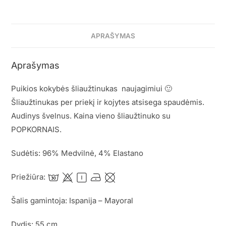
APRAŠYMAS
Aprašymas
Puikios kokybės šliaužtinukas naujagimiui 🙂
Šliaužtinukas per priekį ir kojytes atsisega spaudėmis.
Audinys švelnus. Kaina vieno šliaužtinuko su
POPKORNAIS.
Sudėtis: 96% Medvilnė, 4% Elastano
Priežiūra:
Šalis gamintoja: Ispanija – Mayoral
Dydis: 55 cm