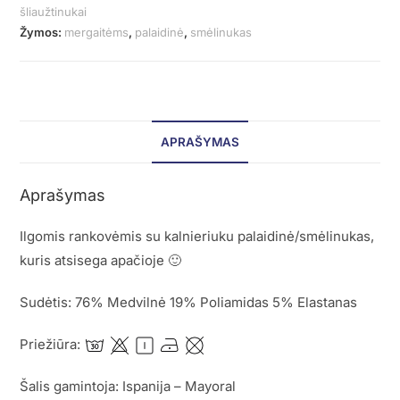
šliaužtinukai
Žymos:
mergaitėms
,
palaidinė
,
smėlinukas
APRAŠYMAS
Aprašymas
Ilgomis rankovėmis su kalnieriuku palaidinė/smėlinukas,
kuris atsisega apačioje 🙂
Sudėtis: 76% Medvilnė 19% Poliamidas 5% Elastanas
Priežiūra:
Šalis gamintoja: Ispanija – Mayoral