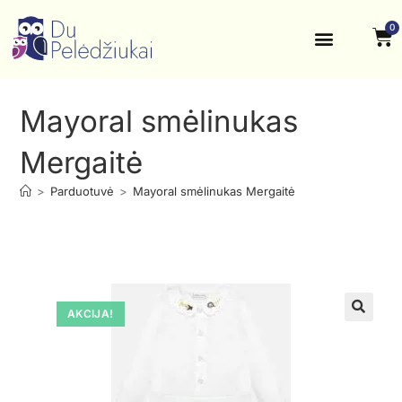
0
Krikštynos, šventės
Kontaktai ir rekvizitai
Mayoral smėlinukas
Mergaitė
>
Parduotuvė
>
Mayoral smėlinukas Mergaitė
AKCIJA!
🔍