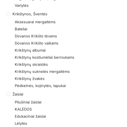
Varlytės
Krikštynos, Šventės
Aksesuarai mergaitėms
Bateliai
Dovanos Krikšto tėvams
Dovanos Krikšto vaikams
Krikštynų albumai
Krikštynų kostiumėliai berniukams
Krikštynų skraistės
Krikštynų suknelės mergaitėms
Krikštynų žvakės
Pėdkelnės, kojinytės, tapukai
Žaislai
Pliušiniai žaislai
KALĖDOS
Edukaciniai žaislai
Lėlytės