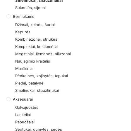
Smėlinukai, šliaužtinukai
Suknelės, sijonai
Berniukams
Džinsai, kelnės, šortai
Kepurės
Kombinezonai, striukės
Komplektai, kostiumėliai
Megztiniai, liemenės, bliuzonai
Naujagimio kraitelis
Marškiniai
Pėdkelnės, kojinytės, tapukai
Pledai, patalynė
Smėlinukai, šliaužtinukai
Aksesuarai
Galvajuostės
Lankeliai
Papuošalai
Segtukai, gumytės, segės