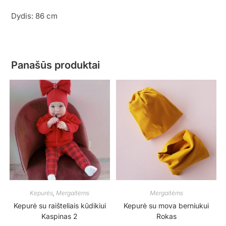
Dydis: 86 cm
Panašūs produktai
Kepurės
,
Mergaitėms
Mergaitėms
Kepurė su raišteliais kūdikiui
Kepurė su mova berniukui
Kaspinas 2
Rokas