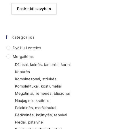
Pasirinkti savybes
Kategorijos
Dydžių Lentelės
Mergaitėms
Džinsai, kelnės, tamprės, šortai
Kepurės
Kombinezonai, striukės
Komplektukai, kostiumėliai
Megztiniai, liemenės, bliuzonai
Naujagimio kraitelis
Palaidinės, marškinukai
Pėdkelnės, kojinytės, tepukai
Pledai, patalynė