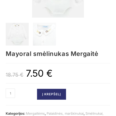
Mayoral smėlinukas Mergaitė
7.50
€
18.75
€
Į KREPŠELĮ
Kategorijos:
Mergaitėms
,
Palaidinės, marškinukai
,
Smėlinukai,