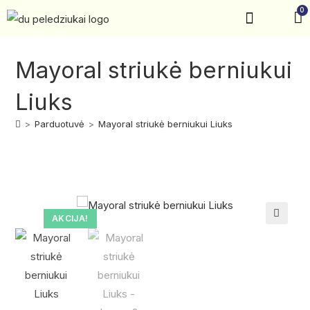
0
Krikštynos, šventės
Kontaktai ir rekvizitai
Mayoral striukė berniukui
Liuks
>
Parduotuvė
>
Mayoral striukė berniukui Liuks
AKCIJA!
🔍