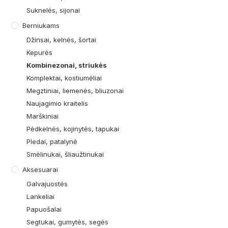
Suknelės, sijonai
Berniukams
Džinsai, kelnės, šortai
Kepurės
Kombinezonai, striukės
Komplektai, kostiumėliai
Megztiniai, liemenės, bliuzonai
Naujagimio kraitelis
Marškiniai
Pėdkelnės, kojinytės, tapukai
Pledai, patalynė
Smėlinukai, šliaužtinukai
Aksesuarai
Galvajuostės
Lankeliai
Papuošalai
Segtukai, gumytės, segės