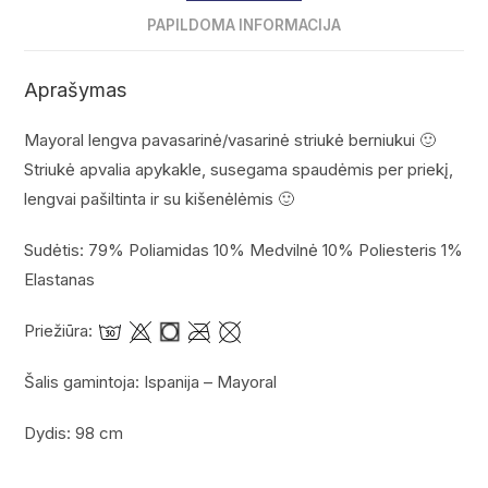
PAPILDOMA INFORMACIJA
Aprašymas
Mayoral lengva pavasarinė/vasarinė striukė berniukui 🙂
Striukė apvalia apykakle, susegama spaudėmis per priekį,
lengvai pašiltinta ir su kišenėlėmis 🙂
Sudėtis: 79% Poliamidas 10% Medvilnė 10% Poliesteris 1%
Elastanas
Priežiūra:
Šalis gamintoja: Ispanija – Mayoral
Dydis: 98 cm