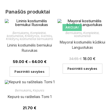
Panašūs produktai
AKCIJA!
Berniukams
,
Komplektai,
Berniukams
,
Komplektai,
kostiumėliai
,
Krikštynos, šventės
,
kostiumėliai
Krikštynų kostiumėliai berniukams
Mayoral kostiumėlis kūdikiui
Lininis kostiumėlis berniukui
Languotukas
Rusvukas
18.00
€
34.65
€
59.00
€
–
64.00
€
Pasirinkti savybes
Pasirinkti savybes
Berniukams
,
Kepurės
Kepurė su raišteliais Tomi 1
21.70
€