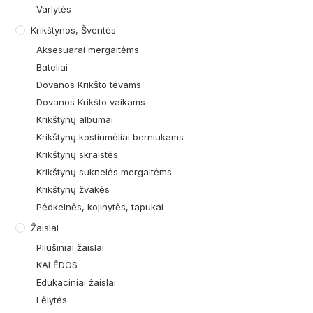
Varlytės
Krikštynos, Šventės
Aksesuarai mergaitėms
Bateliai
Dovanos Krikšto tėvams
Dovanos Krikšto vaikams
Krikštynų albumai
Krikštynų kostiumėliai berniukams
Krikštynų skraistės
Krikštynų suknelės mergaitėms
Krikštynų žvakės
Pėdkelnės, kojinytės, tapukai
Žaislai
Pliušiniai žaislai
KALĖDOS
Edukaciniai žaislai
Lėlytės