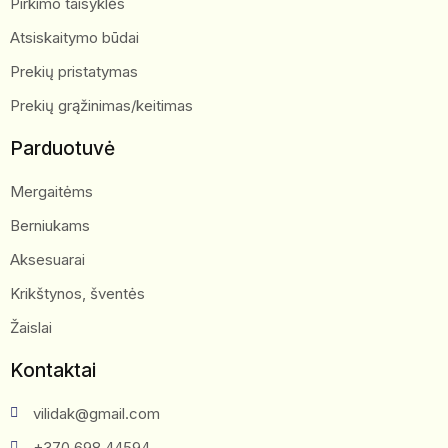
Pirkimo taisyklės
Atsiskaitymo būdai
Prekių pristatymas
Prekių grąžinimas/keitimas
Parduotuvė
Mergaitėms
Berniukams
Aksesuarai
Krikštynos, šventės
Žaislai
Kontaktai
vilidak@gmail.com
+370 698 44594