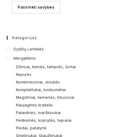
Pasirinkti savybes
Kategorijos
Dydžių Lentelės
Mergaitėms
Džinsai, kelnės, tamprės, šortai
Kepurės
Kombinezonai, striukės
Komplektukai, kostiumėliai
Megztiniai, liemenės, bliuzonai
Naujagimio kraitelis
Palaidinės, marškinukai
Pėdkelnės, kojinytės, tepukai
Pledai, patalynė
Smėlinukai, šliaužtinukai