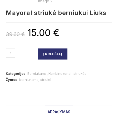
Mayoral striukė berniukui Liuks
15.00
€
39.60
€
Į KREPŠELĮ
Kategorijos:
Berniukams
,
Kombinezonai, striukės
Žymos:
berniukams
,
striukė
APRAŠYMAS