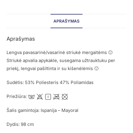
APRAŠYMAS
Aprašymas
Lengva pavasarinė/vasarinė striukė mergaitėms 🙂
Striukė apvalia apykakle, susegama užtrauktuku per
priekį, lengvai pašiltinta ir su kišenėlėmis 🙂
Sudėtis: 53% Poliesteris 47% Poliamidas
Priežiūra:
Šalis gamintoja: Ispanija – Mayoral
Dydis: 98 cm