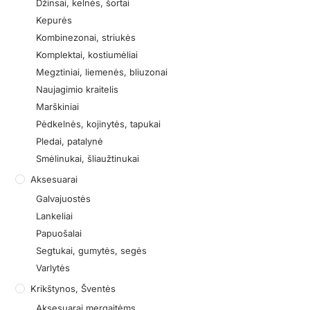
Džinsai, kelnės, šortai
Kepurės
Kombinezonai, striukės
Komplektai, kostiumėliai
Megztiniai, liemenės, bliuzonai
Naujagimio kraitelis
Marškiniai
Pėdkelnės, kojinytės, tapukai
Pledai, patalynė
Smėlinukai, šliaužtinukai
Aksesuarai
Galvajuostės
Lankeliai
Papuošalai
Segtukai, gumytės, segės
Varlytės
Krikštynos, Šventės
Aksesuarai mergaitėms