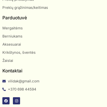
Prekių grąžinimas/keitimas
Parduotuvė
Mergaitėms
Berniukams
Aksesuarai
Krikštynos, šventės
Žaislai
Kontaktai
vilidak@gmail.com
+370 698 44594