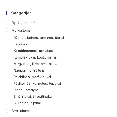
Kategorijos
Dydžių Lentelės
Mergaitėms
Džinsai, kelnės, tamprės, šortai
Kepurės
Kombinezonai, striukės
Komplektukai, kostiumėliai
Megztiniai, liemenės, bliuzonai
Naujagimio kraitelis
Palaidinės, marškinukai
Pėdkelnės, kojinytės, tepukai
Pledai, patalynė
Smėlinukai, šliaužtinukai
Suknelės, sijonai
Berniukams