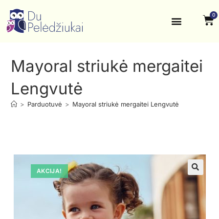
0
Krikštynos, šventės
Kontaktai ir rekvizitai
Mayoral striukė mergaitei
Lengvutė
>
Parduotuvė
>
Mayoral striukė mergaitei Lengvutė
AKCIJA!
🔍