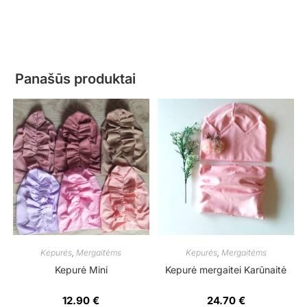
Panašūs produktai
Kepurės
,
Mergaitėms
Kepurės
,
Mergaitėms
Kepurė Mini
Kepurė mergaitei Karūnaitė
12.90
€
24.70
€