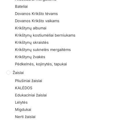
Bateliai
Dovanos Krikšto tėvams
Dovanos Krikšto vaikams
Krikštynų albumai
Krikštynų kostiumėliai berniukams
Krikštynų skraistės
Krikštynų suknelės mergaitėms
Krikštynų žvakės
Pėdkelnės, kojinytės, tapukai
Žaislai
Pliušiniai žaislai
KALĖDOS
Edukaciniai žaislai
Lėlytės
Migdukai
Nerti žaislai