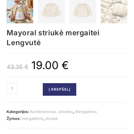
Mayoral striukė mergaitei
Lengvutė
19.00
€
43.35
€
Į KREPŠELĮ
Kategorijos:
Kombinezonai, striukės
,
Mergaitėms
Žymos:
mergaitėms
,
striukė