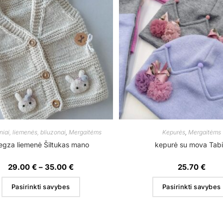
iai, liemenės, bliuzonai
,
Mergaitėms
Kepurės
,
Mergaitėms
gza liemenė Šiltukas mano
kepurė su mova Tabi
29.00
€
–
35.00
€
25.70
€
Pasirinkti savybes
Pasirinkti savybes