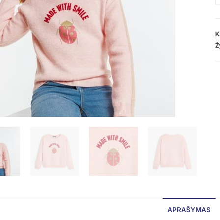
K
Ž
APRAŠYMAS