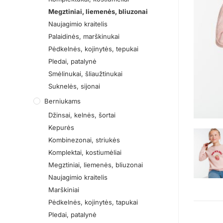
Megztiniai, liemenės, bliuzonai
Naujagimio kraitelis
Palaidinės, marškinukai
Pėdkelnės, kojinytės, tepukai
Pledai, patalynė
Smėlinukai, šliaužtinukai
Suknelės, sijonai
Berniukams
Džinsai, kelnės, šortai
Kepurės
Kombinezonai, striukės
Komplektai, kostiumėliai
Megztiniai, liemenės, bliuzonai
Naujagimio kraitelis
Marškiniai
Pėdkelnės, kojinytės, tapukai
Pledai, patalynė