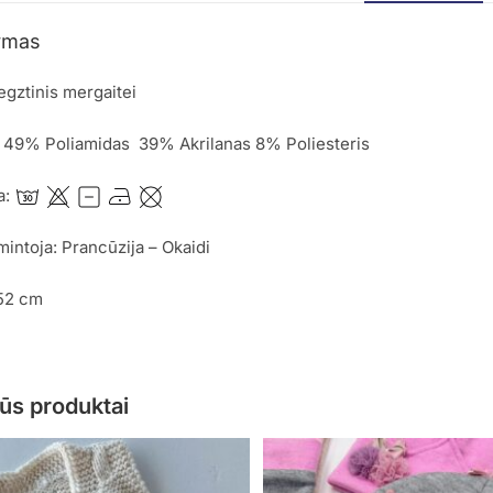
ymas
egztinis mergaitei
: 49% Poliamidas 39% Akrilanas 8% Poliesteris
a:
mintoja: Prancūzija – Okaidi
152 cm
ūs produktai