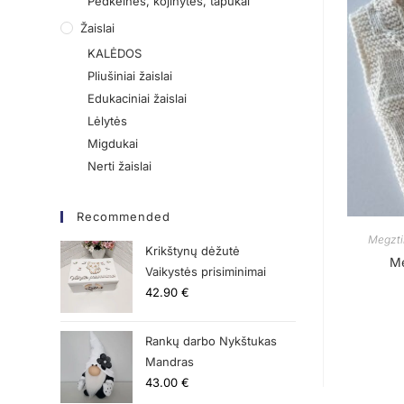
Pėdkelnės, kojinytės, tapukai
Žaislai
KALĖDOS
Pliušiniai žaislai
Edukaciniai žaislai
Lėlytės
Migdukai
Nerti žaislai
Recommended
Megztin
Krikštynų dėžutė
Me
Vaikystės prisiminimai
42.90
€
Rankų darbo Nykštukas
Mandras
43.00
€