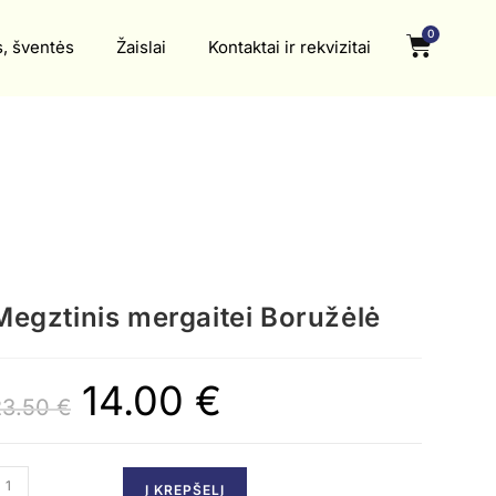
0
s, šventės
Žaislai
Kontaktai ir rekvizitai
Megztinis mergaitei Boružėlė
14.00
€
23.50
€
Į KREPŠELĮ