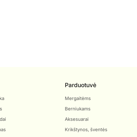
Parduotuvė
ka
Mergaitėms
s
Berniukams
dai
Aksesuarai
mas
Krikštynos, šventės