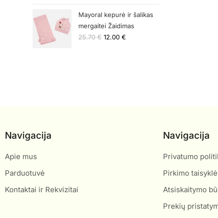
Mayoral kepurė ir šalikas
mergaitei Žaidimas
25.70
€
12.00
€
Navigacija
Navigacija
Apie mus
Privatumo politi
Parduotuvė
Pirkimo taisyklė
Kontaktai ir Rekvizitai
Atsiskaitymo bū
Prekių pristaty