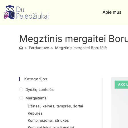
Apie mus
Megztinis mergaitei Bor
>
Parduotuvė
>
Megztinis mergaitei Boružėlė
Kategorijos
AKCI
Dydžių Lentelės
Mergaitėms
Džinsai, kelnės, tamprės, šortai
Kepurės
Kombinezonai, striukės
Komplektukai, kostiumėliai