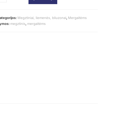
ategorijos:
Megztiniai, liemenės, bliuzonai
,
Mergaitėms
ymos:
megztinis
,
mergaitėms