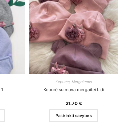
Kepurės
,
Mergaitėms
 1
Kepurė su mova mergaitei Lidi
21.70
€
Pasirinkti savybes