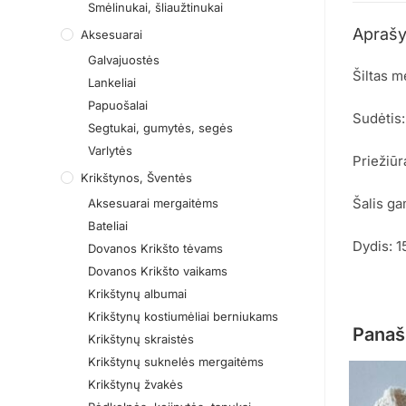
Smėlinukai, šliaužtinukai
Apraš
Aksesuarai
Galvajuostės
Šiltas m
Lankeliai
Papuošalai
Sudėtis
Segtukai, gumytės, segės
Varlytės
Priežiūr
Krikštynos, Šventės
Šalis ga
Aksesuarai mergaitėms
Bateliai
Dydis: 
Dovanos Krikšto tėvams
Dovanos Krikšto vaikams
Krikštynų albumai
Krikštynų kostiumėliai berniukams
Panaš
Krikštynų skraistės
Krikštynų suknelės mergaitėms
Krikštynų žvakės