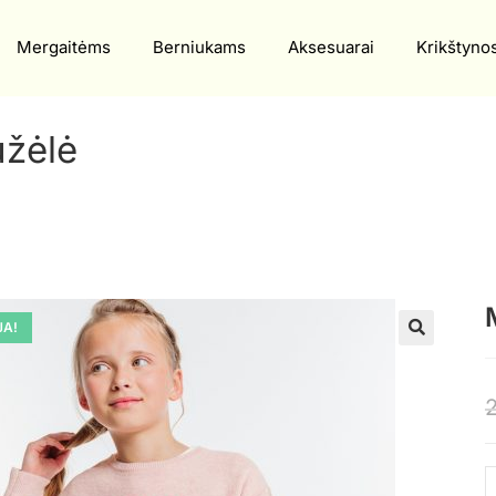
Mergaitėms
Berniukams
Aksesuarai
Krikštyno
užėlė
JA!
🔍