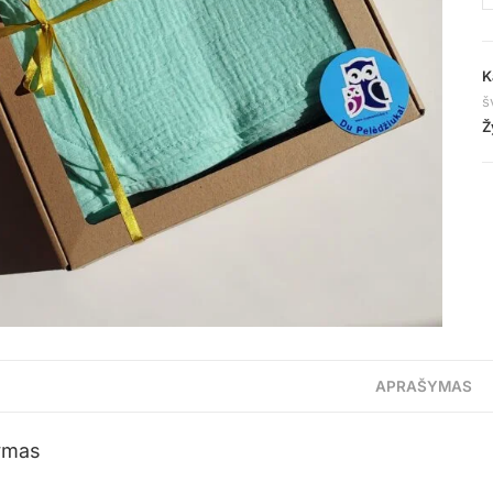
K
š
Ž
APRAŠYMAS
ymas