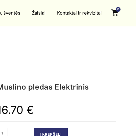
0
s, šventės
Žaislai
Kontaktai ir rekvizitai
Muslino pledas Elektrinis
16.70
€
Į KREPŠELĮ