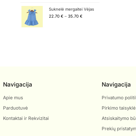
Suknelė mergaitei Vėjas
22.70
€
–
35.70
€
Navigacija
Navigacija
Apie mus
Privatumo politi
Parduotuvė
Pirkimo taisyklė
Kontaktai ir Rekvizitai
Atsiskaitymo bū
Prekių pristaty