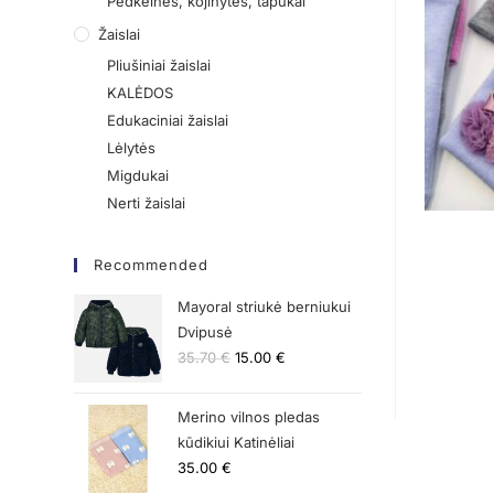
Pėdkelnės, kojinytės, tapukai
Žaislai
Pliušiniai žaislai
KALĖDOS
Edukaciniai žaislai
Lėlytės
Migdukai
Nerti žaislai
Recommended
Mayoral striukė berniukui
Dvipusė
35.70
€
15.00
€
Merino vilnos pledas
kūdikiui Katinėliai
35.00
€