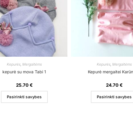
Kepurės
,
Mergaitėms
Kepurės
,
Mergaitėms
kepurė su mova Tabi 1
Kepurė mergaitei Karūn
25.70
€
24.70
€
Pasirinkti savybes
Pasirinkti savybes