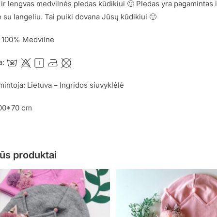
ir lengvas medvilnės pledas kūdikiui 🙂 Pledas yra pagamintas 
 su langeliu. Tai puiki dovana Jūsų kūdikiui 🙂
: 100% Medvilnė
a:
mintoja: Lietuva – Ingridos siuvyklėlė
100*70 cm
ūs produktai