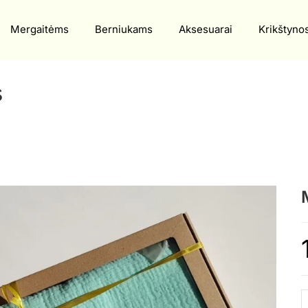
Mergaitėms
Berniukams
Aksesuarai
Krikštyno
s