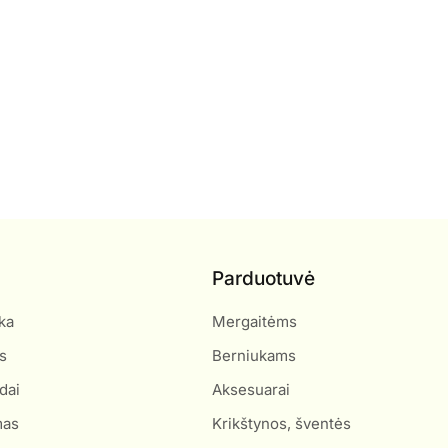
Parduotuvė
ka
Mergaitėms
s
Berniukams
dai
Aksesuarai
mas
Krikštynos, šventės