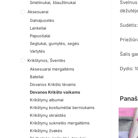
Švelnus 
Smėlinukai, šliaužtinukai
dėžutėje
Aksesuarai
Galvajuostės
Sudėtis
Lankeliai
Papuošalai
Priežiūr
Segtukai, gumytės, segės
Varlytės
Šalis ga
Krikštynos, Šventės
Dydis: 
Aksesuarai mergaitėms
Bateliai
Dovanos Krikšto tėvams
Dovanos Krikšto vaikams
Panaš
Krikštynų albumai
Krikštynų kostiumėliai berniukams
Krikštynų skraistės
Krikštynų suknelės mergaitėms
Krikštynų žvakės