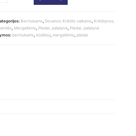
ategorijos:
Berniukams
,
Dovanos Krikšto vaikams
,
Krikštynos,
ventės
,
Mergaitėms
,
Pledai, patalynė
,
Pledai, patalynė
ymos:
berniukams
,
kūdikiui
,
mergaitėms
,
pledai