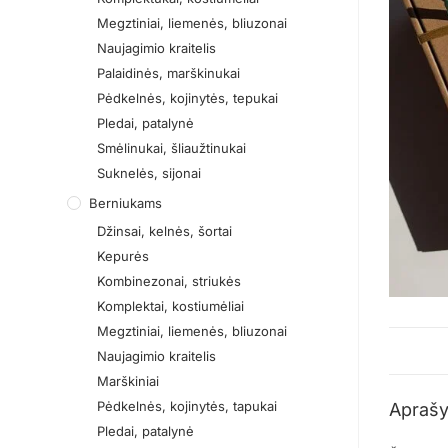
Megztiniai, liemenės, bliuzonai
Naujagimio kraitelis
Palaidinės, marškinukai
Pėdkelnės, kojinytės, tepukai
Pledai, patalynė
Smėlinukai, šliaužtinukai
Suknelės, sijonai
Berniukams
Džinsai, kelnės, šortai
Kepurės
Kombinezonai, striukės
Komplektai, kostiumėliai
Megztiniai, liemenės, bliuzonai
Naujagimio kraitelis
Marškiniai
Pėdkelnės, kojinytės, tapukai
Apraš
Pledai, patalynė