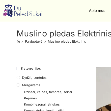
Apie mus
Muslino pledas Elektrini
>
Parduotuvė
>
Muslino pledas Elektrinis
Kategorijos
Dydžių Lentelės
Mergaitėms
Džinsai, kelnės, tamprės, šortai
Kepurės
Kombinezonai, striukės
Komplektukai, kostiumėliai