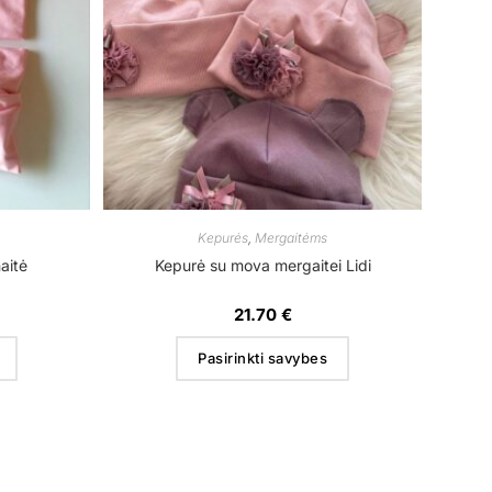
Kepurės
,
Mergaitėms
aitė
Kepurė su mova mergaitei Lidi
21.70
€
Pasirinkti savybes