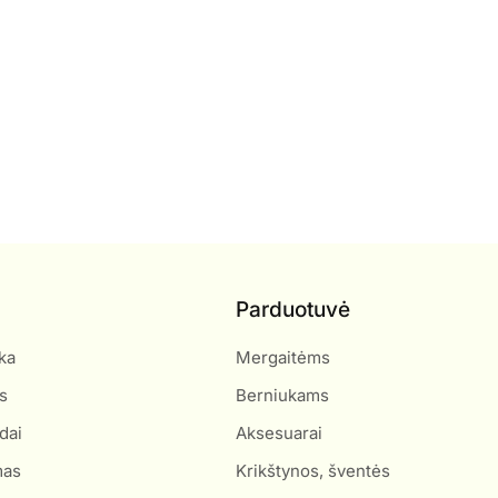
Parduotuvė
ka
Mergaitėms
s
Berniukams
dai
Aksesuarai
mas
Krikštynos, šventės