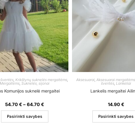
 šventės
,
Krikštynų suknelės mergaitėms
,
Aksesuarai
,
Aksesuarai mergaitėm
Mergaitėms
,
Suknelės, sijonai
šventės
,
Lankeliai
s Komunijos suknelė mergaitei
Lankelis mergaitei Aili
54.70
€
–
64.70
€
14.90
€
Pasirinkti savybes
Pasirinkti savybes