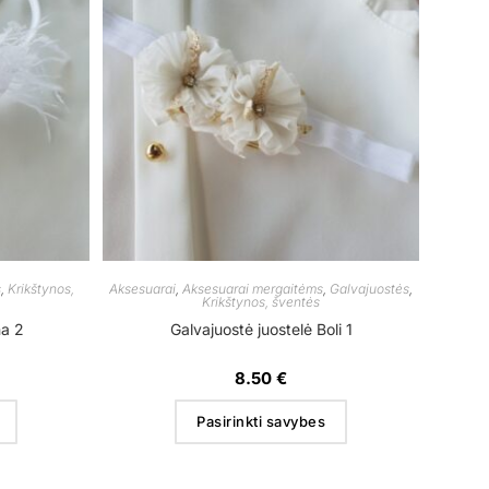
s
,
Krikštynos,
Aksesuarai
,
Aksesuarai mergaitėms
,
Galvajuostės
,
Krikštynos, šventės
na 2
Galvajuostė juostelė Boli 1
8.50
€
Pasirinkti savybes