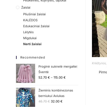
Pėdkelnės, kojinytės, tapukai
Žaislai
Pliušiniai žaislai
KALĖDOS
Edukaciniai žaislai
Lėlytės
Migdukai
Nerti žaislai
Recommended
Krikštynos,
Proginė suknelė mergaitei
Šventė
Pirmo
52.70
€
–
115.00
€
Žieminis kombinezonas
berniukui Aviukas
46.70
€
32.00
€