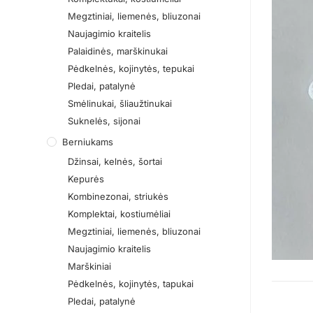
Megztiniai, liemenės, bliuzonai
Naujagimio kraitelis
Palaidinės, marškinukai
Pėdkelnės, kojinytės, tepukai
Pledai, patalynė
Smėlinukai, šliaužtinukai
Suknelės, sijonai
Berniukams
Džinsai, kelnės, šortai
Kepurės
Kombinezonai, striukės
Komplektai, kostiumėliai
Megztiniai, liemenės, bliuzonai
Naujagimio kraitelis
Marškiniai
Pėdkelnės, kojinytės, tapukai
Pledai, patalynė