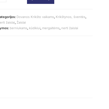
ategorijos:
Dovanos Krikšto vaikams
,
Krikštynos, šventės
,
erti žaislai
,
Žaislai
ymos:
berniukams
,
kūdikiui
,
mergaitėms
,
nerti žaislai