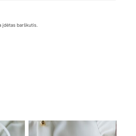
a įdėtas barškutis.