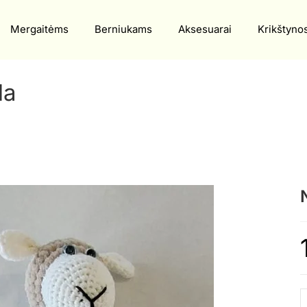
Mergaitėms
Berniukams
Aksesuarai
Krikštyno
la