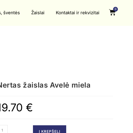
0
s, šventės
Žaislai
Kontaktai ir rekvizitai
Nertas žaislas Avelė miela
19.70
€
Į KREPŠELĮ