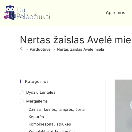
Apie mus
Nertas žaislas Avelė mie
>
Parduotuvė
>
Nertas žaislas Avelė miela
Kategorijos
Dydžių Lentelės
Mergaitėms
Džinsai, kelnės, tamprės, šortai
Kepurės
Kombinezonai, striukės
Komplektukai, kostiumėliai