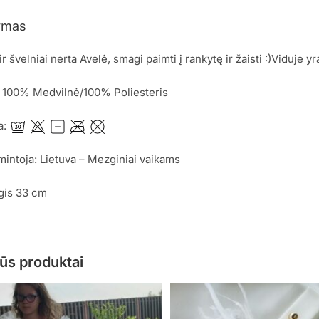
ymas
r švelniai nerta Avelė, smagi paimti į rankytę ir žaisti :)Viduje yr
: 100% Medvilnė/100% Poliesteris
a:
mintoja: Lietuva – Mezginiai vaikams
lgis 33 cm
ūs produktai