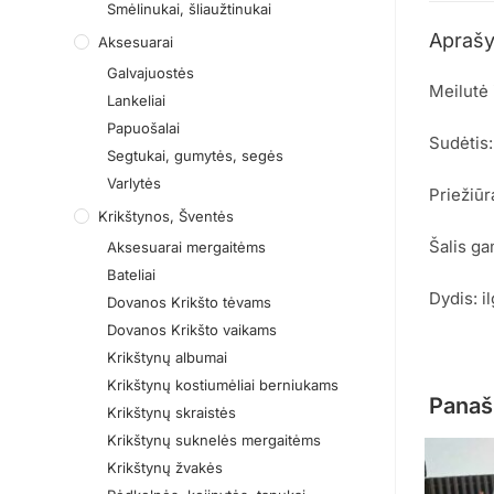
Smėlinukai, šliaužtinukai
Apraš
Aksesuarai
Galvajuostės
Meilutė i
Lankeliai
Papuošalai
Sudėtis
Segtukai, gumytės, segės
Varlytės
Priežiūr
Krikštynos, Šventės
Šalis ga
Aksesuarai mergaitėms
Bateliai
Dydis: i
Dovanos Krikšto tėvams
Dovanos Krikšto vaikams
Krikštynų albumai
Krikštynų kostiumėliai berniukams
Panaš
Krikštynų skraistės
Krikštynų suknelės mergaitėms
Krikštynų žvakės