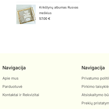
Krikštynų albumas Rusvas
meškius
57.00
€
Navigacija
Navigacija
Apie mus
Privatumo politi
Parduotuvė
Pirkimo taisyklė
Kontaktai ir Rekvizitai
Atsiskaitymo bū
Prekių pristaty