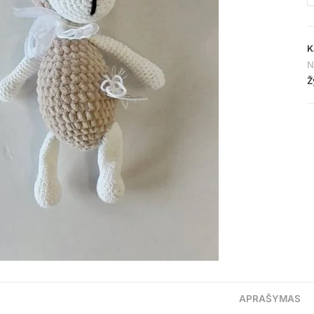
K
N
Ž
APRAŠYMAS