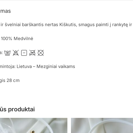
ymas
 ir švelniai barškantis nertas Kiškutis, smagus paimti į rankytę ir 
: 100% Medvilnė
a:
mintoja: Lietuva – Mezginiai vaikams
lgis 28 cm
ūs produktai