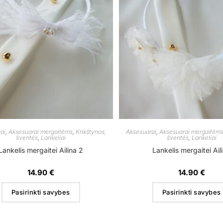
ai
,
Aksesuarai mergaitėms
,
Krikštynos,
Aksesuarai
,
Aksesuarai mergaitėm
šventės
,
Lankeliai
šventės
,
Lankeliai
Lankelis mergaitei Ailina 2
Lankelis mergaitei Ail
14.90
€
14.90
€
Pasirinkti savybes
Pasirinkti savybes