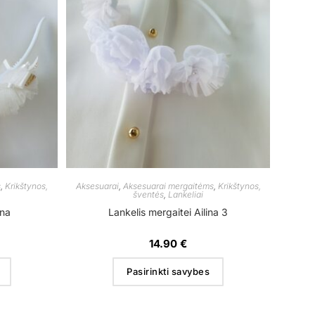
s
,
Krikštynos,
Aksesuarai
,
Aksesuarai mergaitėms
,
Krikštynos,
šventės
,
Lankeliai
ina
Lankelis mergaitei Ailina 3
14.90
€
Pasirinkti savybes