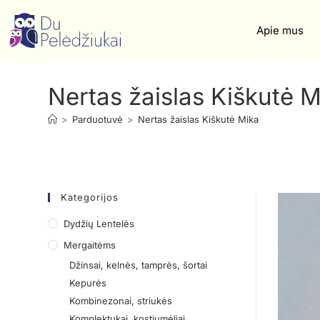
Apie mus
Nertas žaislas Kiškutė M
>
Parduotuvė
>
Nertas žaislas Kiškutė Mika
Kategorijos
Dydžių Lentelės
Mergaitėms
Džinsai, kelnės, tamprės, šortai
Kepurės
Kombinezonai, striukės
Komplektukai, kostiumėliai