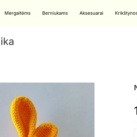
Mergaitėms
Berniukams
Aksesuarai
Krikštyno
ika