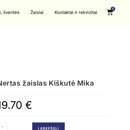
0
s, šventės
Žaislai
Kontaktai ir rekvizitai
Nertas žaislas Kiškutė Mika
19.70
€
Į KREPŠELĮ