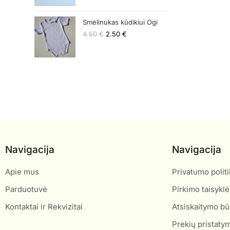
Smėlinukas kūdikiui Ogi
4.50
€
2.50
€
Navigacija
Navigacija
Apie mus
Privatumo politi
Parduotuvė
Pirkimo taisyklė
Kontaktai ir Rekvizitai
Atsiskaitymo bū
Prekių pristaty