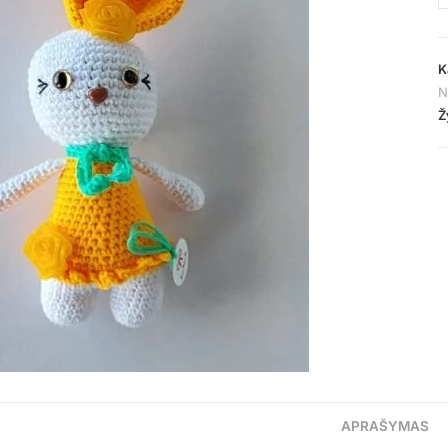
K
N
Ž
APRAŠYMAS