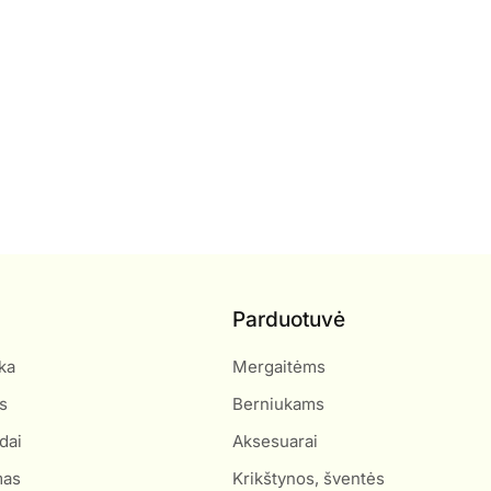
Parduotuvė
ka
Mergaitėms
s
Berniukams
dai
Aksesuarai
mas
Krikštynos, šventės