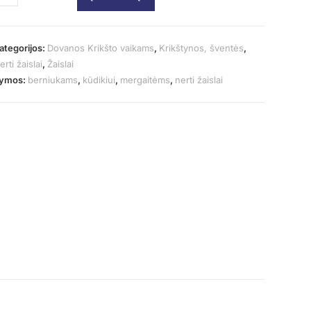
ategorijos:
Dovanos Krikšto vaikams
,
Krikštynos, šventės
,
erti žaislai
,
Žaislai
ymos:
berniukams
,
kūdikiui
,
mergaitėms
,
nerti žaislai