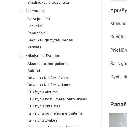
Smėlinukai, šliaužtinukai
Apraš
Aksesuarai
Galvajuostės
Meilutis
Lankeliai
Papuošalai
Sudėtis
Segtukai, gumytės, segės
Varlytės
Priežiūr
Krikštynos, Šventės
Šalis ga
Aksesuarai mergaitėms
Bateliai
Dydis: i
Dovanos Krikšto tėvams
Dovanos Krikšto vaikams
Krikštynų albumai
Krikštynų kostiumėliai berniukams
Panaš
Krikštynų skraistės
Krikštynų suknelės mergaitėms
Krikštynų žvakės