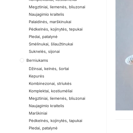
Megztiniai, liemenės, bliuzonai
Naujagimio kraitelis
Palaidinės, marškinukai
Pėdkelnės, kojinytės, tepukai
Pledai, patalynė
Smėlinukai, šliaužtinukai
Suknelės, sijonai
Berniukams
Džinsai, kelnės, šortai
Kepurės
Kombinezonai, striukės
Komplektai, kostiumėliai
Megztiniai, liemenės, bliuzonai
Naujagimio kraitelis
Marškiniai
Pėdkelnės, kojinytės, tapukai
Pledai, patalynė