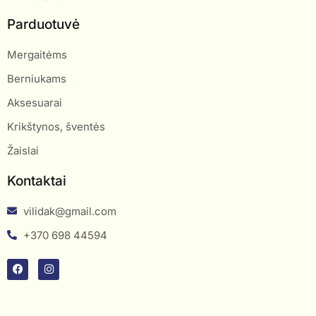
Parduotuvė
Mergaitėms
Berniukams
Aksesuarai
Krikštynos, šventės
Žaislai
Kontaktai
vilidak@gmail.com
+370 698 44594