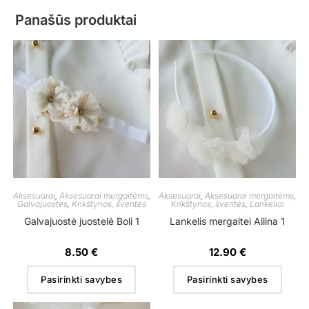
Panašūs produktai
Aksesuarai
,
Aksesuarai mergaitėms
,
Aksesuarai
,
Aksesuarai mergaitėms
,
Galvajuostės
,
Krikštynos, šventės
Krikštynos, šventės
,
Lankeliai
Galvajuostė juostelė Boli 1
Lankelis mergaitei Ailina 1
8.50
€
12.90
€
Pasirinkti savybes
Pasirinkti savybes