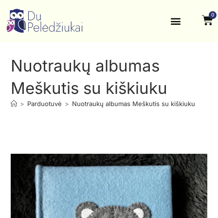
0
Krikštynos, šventės
Kontaktai ir rekvizitai
Nuotraukų albumas
Meškutis su kiškiuku
>
Parduotuvė
>
Nuotraukų albumas Meškutis su kiškiuku