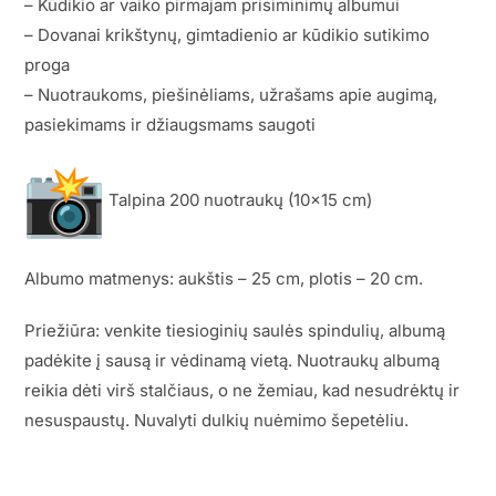
– Kūdikio ar vaiko pirmajam prisiminimų albumui
– Dovanai krikštynų, gimtadienio ar kūdikio sutikimo
proga
– Nuotraukoms, piešinėliams, užrašams apie augimą,
pasiekimams ir džiaugsmams saugoti
Talpina 200 nuotraukų (10×15 cm)
Albumo matmenys: aukštis – 25 cm, plotis – 20 cm.
Priežiūra: venkite tiesioginių saulės spindulių, albumą
padėkite į sausą ir vėdinamą vietą. Nuotraukų albumą
reikia dėti virš stalčiaus, o ne žemiau, kad nesudrėktų ir
nesuspaustų. Nuvalyti dulkių nuėmimo šepetėliu.