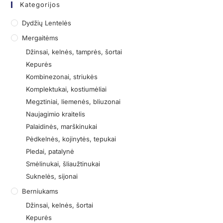
Kategorijos
Dydžių Lentelės
Mergaitėms
Džinsai, kelnės, tamprės, šortai
Kepurės
Kombinezonai, striukės
Komplektukai, kostiumėliai
Megztiniai, liemenės, bliuzonai
Naujagimio kraitelis
Palaidinės, marškinukai
Pėdkelnės, kojinytės, tepukai
Pledai, patalynė
Smėlinukai, šliaužtinukai
Suknelės, sijonai
Berniukams
Džinsai, kelnės, šortai
Kepurės