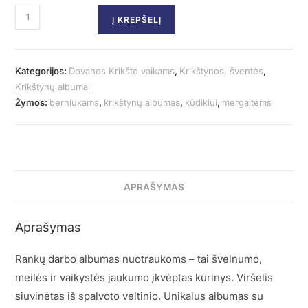
Į KREPŠELĮ
Kategorijos:
Dovanos Krikšto vaikams
,
Krikštynos, šventės
,
Krikštynų albumai
Žymos:
berniukams
,
krikštynų albumas
,
kūdikiui
,
mergaitėms
APRAŠYMAS
Aprašymas
Rankų darbo albumas nuotraukoms – tai švelnumo,
meilės ir vaikystės jaukumo įkvėptas kūrinys. Viršelis
siuvinėtas iš spalvoto veltinio. Unikalus albumas su