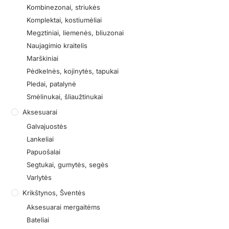
Kombinezonai, striukės
Komplektai, kostiumėliai
Megztiniai, liemenės, bliuzonai
Naujagimio kraitelis
Marškiniai
Pėdkelnės, kojinytės, tapukai
Pledai, patalynė
Smėlinukai, šliaužtinukai
Aksesuarai
Galvajuostės
Lankeliai
Papuošalai
Segtukai, gumytės, segės
Varlytės
Krikštynos, Šventės
Aksesuarai mergaitėms
Bateliai