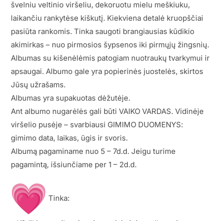
švelniu veltinio viršeliu, dekoruotu mielu meškiuku,
laikančiu rankytėse kiškutį. Kiekviena detalė kruopščiai
pasiūta rankomis. Tinka saugoti brangiausias kūdikio
akimirkas – nuo pirmosios šypsenos iki pirmųjų žingsnių.
Albumas su kišenėlėmis patogiam nuotraukų tvarkymui ir
apsaugai. Albumo gale yra popierinės juostelės, skirtos
Jūsų užrašams.
Albumas yra supakuotas dėžutėje.
Ant albumo nugarėlės gali būti VAIKO VARDAS. Vidinėje
viršelio pusėje – svarbiausi GIMIMO DUOMENYS:
gimimo data, laikas, ūgis ir svoris.
Albumą pagaminame nuo 5 – 7d.d. Jeigu turime
pagamintą, išsiunčiame per 1 – 2d.d.
Tinka: