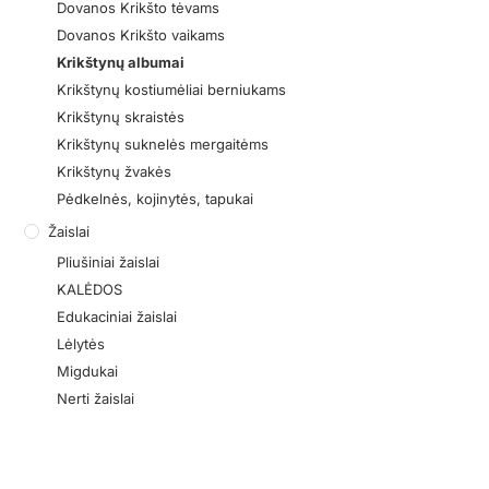
Dovanos Krikšto tėvams
Dovanos Krikšto vaikams
Krikštynų albumai
Krikštynų kostiumėliai berniukams
Krikštynų skraistės
Krikštynų suknelės mergaitėms
Krikštynų žvakės
Pėdkelnės, kojinytės, tapukai
Žaislai
Pliušiniai žaislai
KALĖDOS
Edukaciniai žaislai
Lėlytės
Migdukai
Nerti žaislai