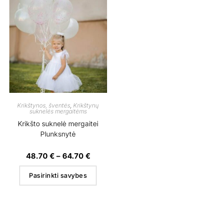
Krikštynos, šventės
,
Krikštynų
suknelės mergaitėms
Krikšto suknelė mergaitei
Plunksnytė
48.70
€
–
64.70
€
Pasirinkti savybes