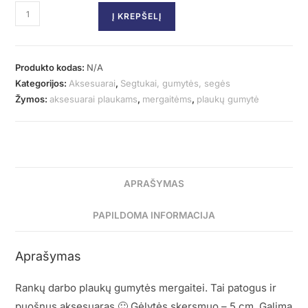
Į KREPŠELĮ
Produkto kodas:
N/A
Kategorijos:
Aksesuarai
,
Segtukai, gumytės, segės
Žymos:
aksesuarai plaukams
,
mergaitėms
,
plaukų gumytė
APRAŠYMAS
PAPILDOMA INFORMACIJA
Aprašymas
Rankų darbo plaukų gumytės mergaitei. Tai patogus ir
puošnus aksesuaras 🙂 Gėlytės skersmuo – 5 cm. Galima