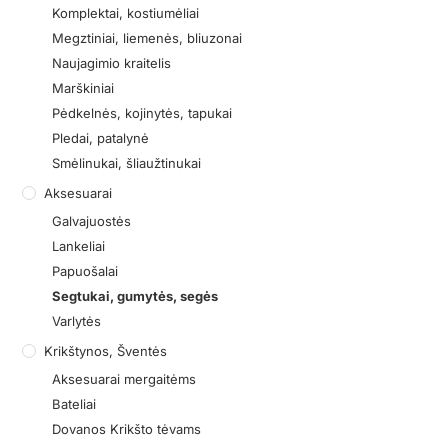
Komplektai, kostiumėliai
Megztiniai, liemenės, bliuzonai
Naujagimio kraitelis
Marškiniai
Pėdkelnės, kojinytės, tapukai
Pledai, patalynė
Smėlinukai, šliaužtinukai
Aksesuarai
Galvajuostės
Lankeliai
Papuošalai
Segtukai, gumytės, segės
Varlytės
Krikštynos, Šventės
Aksesuarai mergaitėms
Bateliai
Dovanos Krikšto tėvams