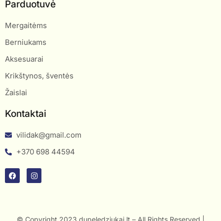
Parduotuvė
Mergaitėms
Berniukams
Aksesuarai
Krikštynos, šventės
Žaislai
Kontaktai
vilidak@gmail.com
+370 698 44594
© Copyright 2023 dupeledziukai.lt – All Rights Reserved |