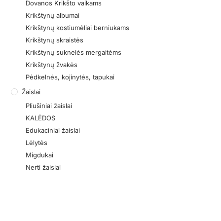
Dovanos Krikšto vaikams
Krikštynų albumai
Krikštynų kostiumėliai berniukams
Krikštynų skraistės
Krikštynų suknelės mergaitėms
Krikštynų žvakės
Pėdkelnės, kojinytės, tapukai
Žaislai
Pliušiniai žaislai
KALĖDOS
Edukaciniai žaislai
Lėlytės
Migdukai
Nerti žaislai