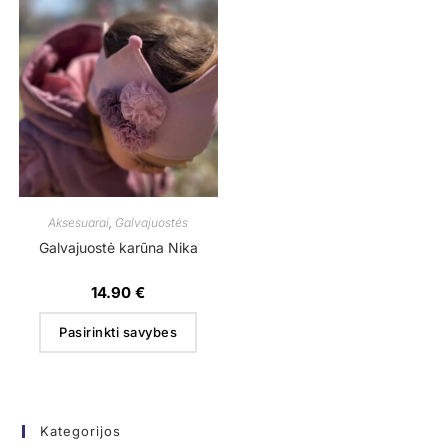
Aksesuarai
,
Galvajuostės
Galvajuostė karūna Nika
14.90
€
Pasirinkti savybes
Kategorijos