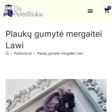
0
Krikštynos, šventės
Kontaktai ir rekvizitai
Plaukų gumytė mergaitei
Lawi
>
Parduotuvė
>
Plaukų gumytė mergaitei Lawi