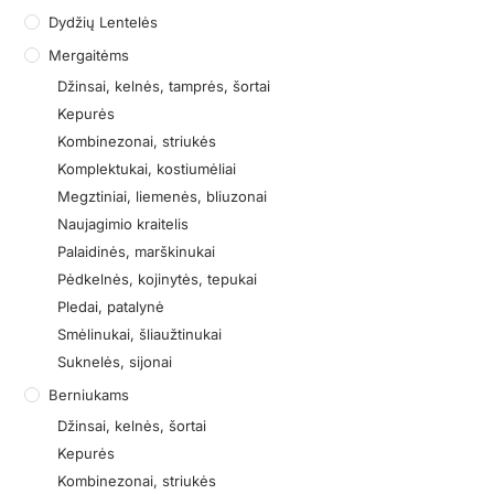
Dydžių Lentelės
Mergaitėms
Džinsai, kelnės, tamprės, šortai
Kepurės
Kombinezonai, striukės
Komplektukai, kostiumėliai
Megztiniai, liemenės, bliuzonai
Naujagimio kraitelis
Palaidinės, marškinukai
Pėdkelnės, kojinytės, tepukai
Pledai, patalynė
Smėlinukai, šliaužtinukai
Suknelės, sijonai
Berniukams
Džinsai, kelnės, šortai
Kepurės
Kombinezonai, striukės