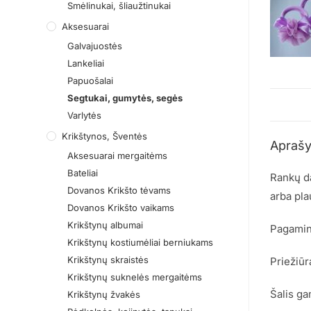
Smėlinukai, šliaužtinukai
Aksesuarai
Galvajuostės
Lankeliai
Papuošalai
Segtukai, gumytės, segės
Varlytės
Krikštynos, Šventės
Apraš
Aksesuarai mergaitėms
Bateliai
Rankų da
Dovanos Krikšto tėvams
arba pla
Dovanos Krikšto vaikams
Krikštynų albumai
Pagamina
Krikštynų kostiumėliai berniukams
Krikštynų skraistės
Priežiūr
Krikštynų suknelės mergaitėms
Šalis ga
Krikštynų žvakės