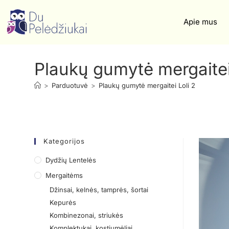
Apie mus
Plaukų gumytė mergaitei
>
Parduotuvė
>
Plaukų gumytė mergaitei Loli 2
Kategorijos
Dydžių Lentelės
Mergaitėms
Džinsai, kelnės, tamprės, šortai
Kepurės
Kombinezonai, striukės
Komplektukai, kostiumėliai