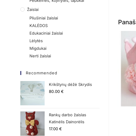
Pėdkelnės, kojinytės, tapukai
Žaislai
Pliušiniai žaislai
Panaš
KALĖDOS
Edukaciniai žaislai
Lėlytės
Migdukai
Nerti žaislai
Recommended
Krikštynų dėžė Skrydis
80.00
€
Rankų darbo žaislas
Katinėlis Dainorėlis
17.00
€