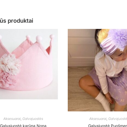
ūs produktai
Aksesuarai
,
Galvajuostės
Aksesuarai
,
Galvajuost
Galvajuostė karūna Nona
Galvajuostė Puošme