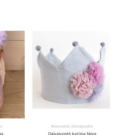
ės
Aksesuarai
,
Galvajuostės
na
Galvajuostė karūna Nera