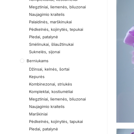
Megztiniai, liemenės, bliuzonai
Naujagimio kraitelis
Palaidinės, marškinukai
Pėdkelnės, kojinytės, tepukai
Pledai, patalynė
Smėlinukai, šliaužtinukai
Suknelės, sijonai
Berniukams
Džinsai, kelnės, šortai
Kepurės
Kombinezonai, striukės
Komplektai, kostiumėliai
Megztiniai, liemenės, bliuzonai
Naujagimio kraitelis
Marškiniai
Pėdkelnės, kojinytės, tapukai
Pledai, patalynė