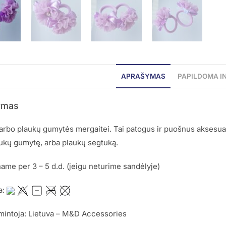
APRAŠYMAS
PAPILDOMA I
ymas
rbo plaukų gumytės mergaitei. Tai patogus ir puošnus aksesuar
ukų gumytę, arba plaukų segtuką.
me per 3 – 5 d.d. (jeigu neturime sandėlyje)
a:
mintoja: Lietuva – M&D Accessories