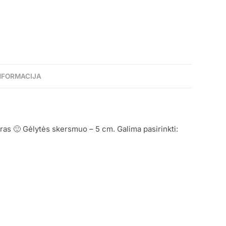
NFORMACIJA
as 🙂 Gėlytės skersmuo – 5 cm. Galima pasirinkti: