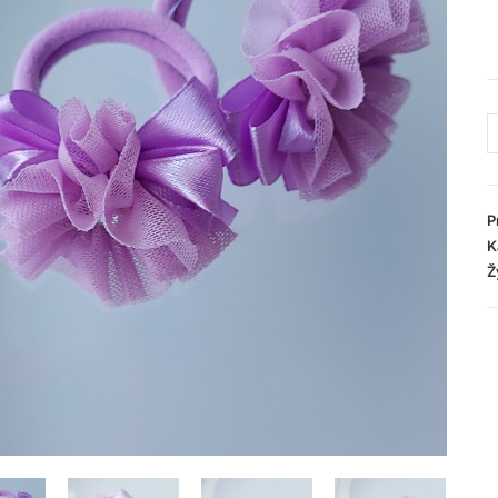
P
K
Ž