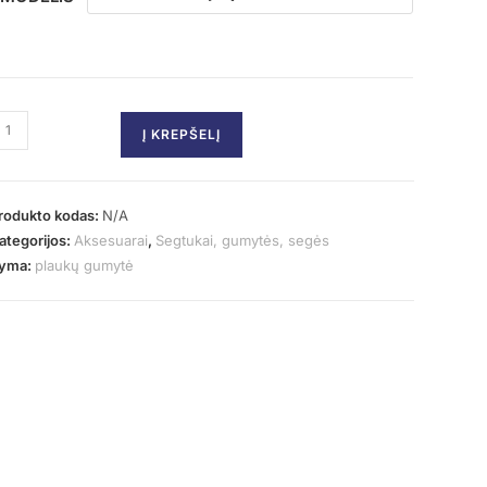
Į KREPŠELĮ
rodukto kodas:
N/A
ategorijos:
Aksesuarai
,
Segtukai, gumytės, segės
yma:
plaukų gumytė