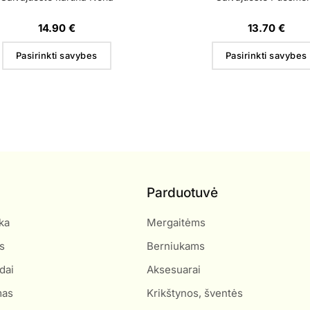
14.90
€
13.70
€
Pasirinkti savybes
Pasirinkti savybes
Parduotuvė
ka
Mergaitėms
s
Berniukams
dai
Aksesuarai
mas
Krikštynos, šventės