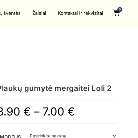
0
s, šventės
Žaislai
Kontaktai ir rekvizitai
Plaukų gumytė mergaitei Loli 2
3.90
€
–
7.00
€
MODELIS