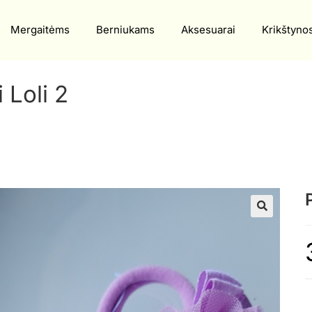
Mergaitėms
Berniukams
Aksesuarai
Krikštyno
 Loli 2
🔍