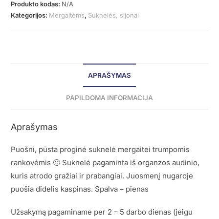
Produkto kodas:
N/A
Kategorijos:
Mergaitėms
,
Suknelės, sijonai
APRAŠYMAS
PAPILDOMA INFORMACIJA
Aprašymas
Puošni, pūsta proginė suknelė mergaitei trumpomis
rankovėmis 🙂 Suknelė pagaminta iš organzos audinio,
kuris atrodo gražiai ir prabangiai. Juosmenį nugaroje
puošia didelis kaspinas. Spalva – pienas
Užsakymą pagaminame per 2 – 5 darbo dienas (jeigu