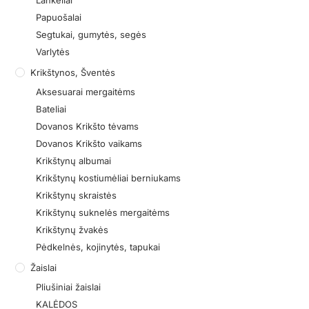
Lankeliai
Papuošalai
Segtukai, gumytės, segės
Varlytės
Krikštynos, Šventės
Aksesuarai mergaitėms
Bateliai
Dovanos Krikšto tėvams
Dovanos Krikšto vaikams
Krikštynų albumai
Krikštynų kostiumėliai berniukams
Krikštynų skraistės
Krikštynų suknelės mergaitėms
Krikštynų žvakės
Pėdkelnės, kojinytės, tapukai
Žaislai
Pliušiniai žaislai
KALĖDOS