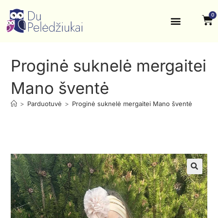
0
Krikštynos, šventės
Kontaktai ir rekvizitai
Proginė suknelė mergaitei
Mano šventė
>
Parduotuvė
>
Proginė suknelė mergaitei Mano šventė
🔍