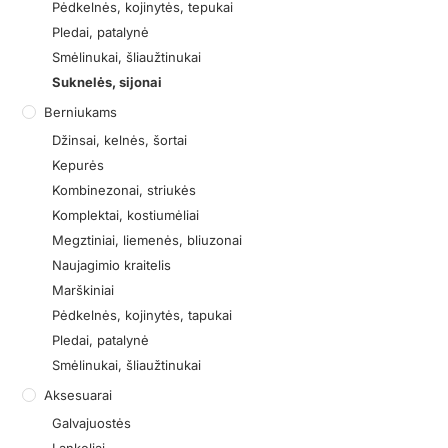
Pėdkelnės, kojinytės, tepukai
Pledai, patalynė
Smėlinukai, šliaužtinukai
Suknelės, sijonai
Berniukams
Džinsai, kelnės, šortai
Kepurės
Kombinezonai, striukės
Komplektai, kostiumėliai
Megztiniai, liemenės, bliuzonai
Naujagimio kraitelis
Marškiniai
Pėdkelnės, kojinytės, tapukai
Pledai, patalynė
Smėlinukai, šliaužtinukai
Aksesuarai
Galvajuostės