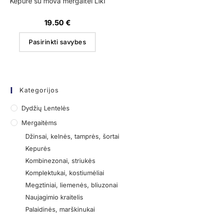
Kepurė su mova mergaitei Liki
19.50
€
Pasirinkti savybes
Kategorijos
Dydžių Lentelės
Mergaitėms
Džinsai, kelnės, tamprės, šortai
Kepurės
Kombinezonai, striukės
Komplektukai, kostiumėliai
Megztiniai, liemenės, bliuzonai
Naujagimio kraitelis
Palaidinės, marškinukai