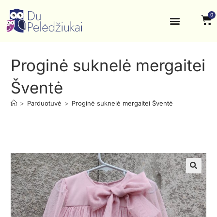
0
Krikštynos, šventės
Kontaktai ir rekvizitai
Proginė suknelė mergaitei
Šventė
>
Parduotuvė
>
Proginė suknelė mergaitei Šventė
🔍