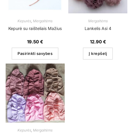
Kepurės
,
Mergaitėms
Mergaitėms
Kepurė su raišteliais Mažius
Lankelis Asi 4
19.50
€
12.90
€
Pasirinkti savybes
Į krepšelį
Kepurės
,
Mergaitėms