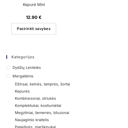
Kepurė Mini
12.90
€
Pasirinkti savybes
Kategorijos
Dydžių Lentelės
Mergaitėms
Džinsai, kelnės, tamprės, šortai
Kepurės
Kombinezonai, striukės
Komplektukai, kostiumėliai
Megztiniai, liemenės, bliuzonai
Naujagimio kraitelis
Palaidinės, marškinukai