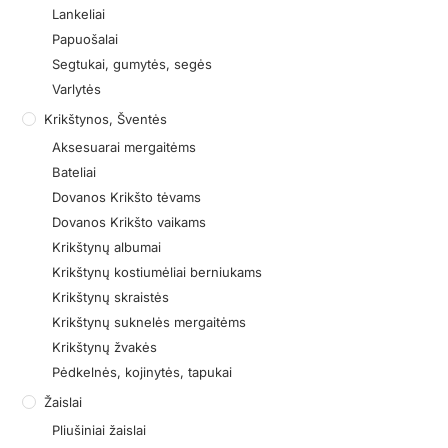
Lankeliai
Papuošalai
Segtukai, gumytės, segės
Varlytės
Krikštynos, Šventės
Aksesuarai mergaitėms
Bateliai
Dovanos Krikšto tėvams
Dovanos Krikšto vaikams
Krikštynų albumai
Krikštynų kostiumėliai berniukams
Krikštynų skraistės
Krikštynų suknelės mergaitėms
Krikštynų žvakės
Pėdkelnės, kojinytės, tapukai
Žaislai
Pliušiniai žaislai