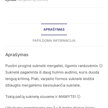
APRAŠYMAS
PAPILDOMA INFORMACIJA
Aprašymas
Puošni proginė suknelė mergaitei, ilgomis rankovėmis 🙂
Suknelė pagaminta iš daug tiulinio audinio, kuris duoda
lengvą kritimą. Plati, varpelio formos suknelė leidžia
džiaugtis mergaitėms besisukančia suknele.
Tokią pačią suknelę siuvame ir MAMYTEI 🙂
Užsakymą pagaminame per 2 – 5 darbo dienas (jeigu