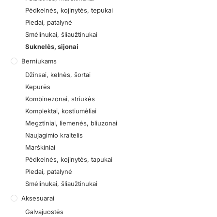
Pėdkelnės, kojinytės, tepukai
Pledai, patalynė
Smėlinukai, šliaužtinukai
Suknelės, sijonai
Berniukams
Džinsai, kelnės, šortai
Kepurės
Kombinezonai, striukės
Komplektai, kostiumėliai
Megztiniai, liemenės, bliuzonai
Naujagimio kraitelis
Marškiniai
Pėdkelnės, kojinytės, tapukai
Pledai, patalynė
Smėlinukai, šliaužtinukai
Aksesuarai
Galvajuostės