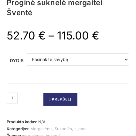
Proginė suknelė mergaitei
Šventė
52.70
€
–
115.00
€
DYDIS
Į KREPŠELĮ
Produkto kodas:
N/A
Kategorijos:
Mergaitėms
,
Suknelės, sijonai
Žymos:
mergaitėms
,
suknelė