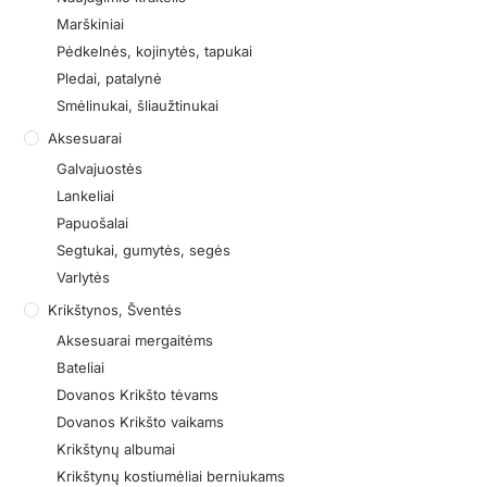
Marškiniai
Pėdkelnės, kojinytės, tapukai
Pledai, patalynė
Smėlinukai, šliaužtinukai
Aksesuarai
Galvajuostės
Lankeliai
Papuošalai
Segtukai, gumytės, segės
Varlytės
Krikštynos, Šventės
Aksesuarai mergaitėms
Bateliai
Dovanos Krikšto tėvams
Dovanos Krikšto vaikams
Krikštynų albumai
Krikštynų kostiumėliai berniukams