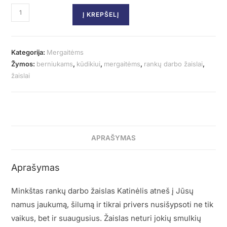
Į KREPŠELĮ
Kategorija:
Mergaitėms
Žymos:
berniukams
,
kūdikiui
,
mergaitėms
,
rankų darbo žaislai
,
žaislai
APRAŠYMAS
Aprašymas
Minkštas rankų darbo žaislas Katinėlis atneš į Jūsų
namus jaukumą, šilumą ir tikrai privers nusišypsoti ne tik
vaikus, bet ir suaugusius. Žaislas neturi jokių smulkių