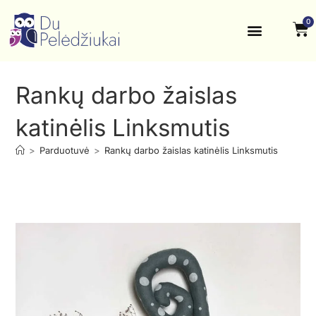
0
Krikštynos, šventės
Kontaktai ir rekvizitai
Rankų darbo žaislas
katinėlis Linksmutis
>
Parduotuvė
>
Rankų darbo žaislas katinėlis Linksmutis