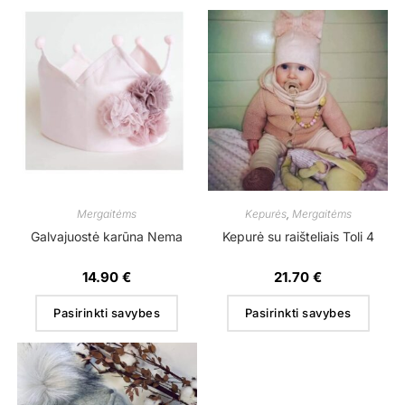
Mergaitėms
Kepurės
,
Mergaitėms
Galvajuostė karūna Nema
Kepurė su raišteliais Toli 4
14.90
€
21.70
€
Pasirinkti savybes
Pasirinkti savybes