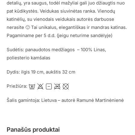
detalių, yra saugus, todėl mažyliai gali juo džiaugtis nuo
pat kūdikystės. Veidukas siuvinėtas ranka. Vienodų
katinėlių, su vienodais veidukais autorės darbuose
nerasite 🙂 Tai unikalus, elegantiškas ir mandras katinas.
Pagaminame per 5 d.d. (jeigu neturime sandėlyje)
Sudėtis: panaudotos medžiagos – 100% Linas,
poliesterio kamšalas
Dydis: ilgis 19 cm, aukštis 32 cm
Priežiūra:
Šalis gamintoja: Lietuva – autorė Ramunė Martinėnienė
Panašūs produktai