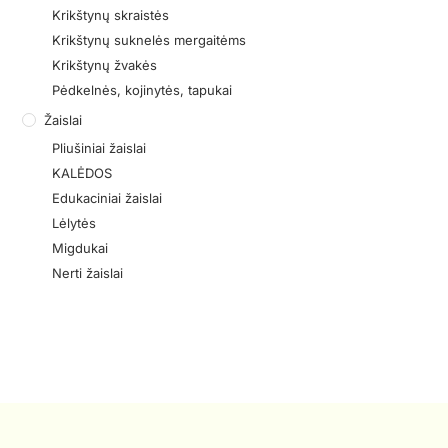
Krikštynų skraistės
Krikštynų suknelės mergaitėms
Krikštynų žvakės
Pėdkelnės, kojinytės, tapukai
Žaislai
Pliušiniai žaislai
KALĖDOS
Edukaciniai žaislai
Lėlytės
Migdukai
Nerti žaislai