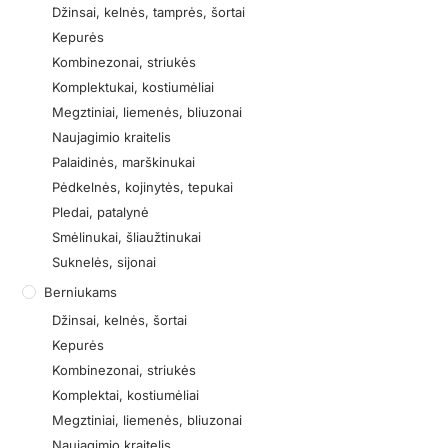
Džinsai, kelnės, tamprės, šortai
Kepurės
Kombinezonai, striukės
Komplektukai, kostiumėliai
Megztiniai, liemenės, bliuzonai
Naujagimio kraitelis
Palaidinės, marškinukai
Pėdkelnės, kojinytės, tepukai
Pledai, patalynė
Smėlinukai, šliaužtinukai
Suknelės, sijonai
Berniukams
Džinsai, kelnės, šortai
Kepurės
Kombinezonai, striukės
Komplektai, kostiumėliai
Megztiniai, liemenės, bliuzonai
Naujagimio kraitelis