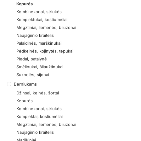
Kepurės
Kombinezonai, striukės
Komplektukai, kostiumėliai
Megztiniai, liemenės, bliuzonai
Naujagimio kraitelis
Palaidinės, marškinukai
Pėdkelnės, kojinytės, tepukai
Pledai, patalynė
Smėlinukai, šliaužtinukai
Suknelės, sijonai
Berniukams
Džinsai, kelnės, šortai
Kepurės
Kombinezonai, striukės
Komplektai, kostiumėliai
Megztiniai, liemenės, bliuzonai
Naujagimio kraitelis
Marškiniai