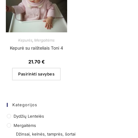
Kepurės
,
Mergaitėms
Kepurė su raišteliais Toni 4
21.70
€
Pasirinkti savybes
Kategorijos
Dydžių Lentelės
Mergaitėms
Džinsai, kelnės, tamprės, šortai