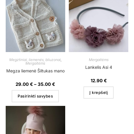
Megztiniai, liemenės, bliuzonai
,
Mergaitėms
Mergaitėms
Lankelis Asi 4
Megza liemenė Šiltukas mano
12.90
€
29.00
€
–
35.00
€
Į krepšelį
Pasirinkti savybes