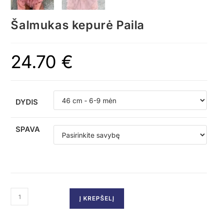
Šalmukas kepurė Paila
24.70
€
DYDIS
SPAVA
Į KREPŠELĮ