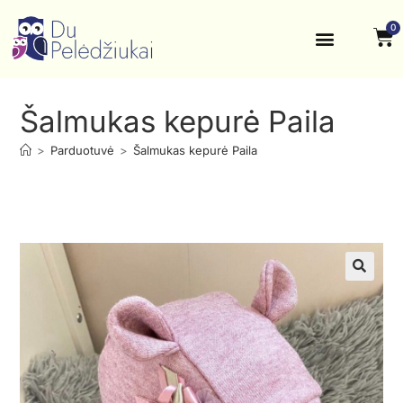
0
Krikštynos, šventės
Kontaktai ir rekvizitai
Šalmukas kepurė Paila
>
Parduotuvė
>
Šalmukas kepurė Paila
🔍