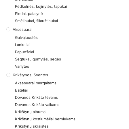
Pėdkelnės, kojinytės, tapukai
Pledai, patalynė
Smėlinukai, šliaužtinukai
Aksesuarai
Galvajuostės
Lankeliai
Papuošalai
Segtukai, gumytės, segės
Varlytės
Krikštynos, Šventės
Aksesuarai mergaitėms
Bateliai
Dovanos Krikšto tėvams
Dovanos Krikšto vaikams
Krikštynų albumai
Krikštynų kostiumėliai berniukams
Krikštynų skraistės