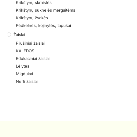
Krikštynų skraistės
Krikštynų suknelės mergaitėms
Krikštynų žvakės
Pėdkelnės, kojinytės, tapukai
Žaislai
Pliušiniai žaislai
KALĖDOS
Edukaciniai žaislai
Lėlytės
Migdukai
Nerti žaislai