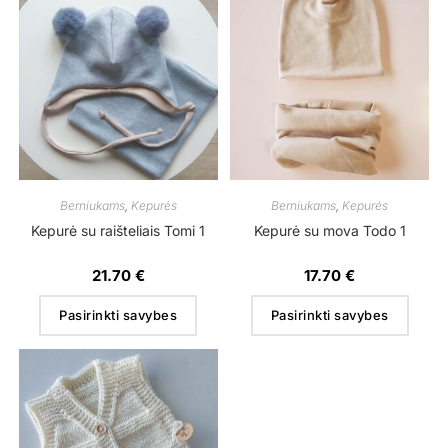
Berniukams
,
Kepurės
Berniukams
,
Kepurės
Kepurė su raišteliais Tomi 1
Kepurė su mova Todo 1
21.70
€
17.70
€
Pasirinkti savybes
Pasirinkti savybes