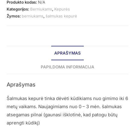
Produkto kodas:
N/A
Kategorijos:
Berniukams
,
Kepurės
Žymos:
berniukams
,
šalmukas kepurė
APRAŠYMAS
PAPILDOMA INFORMACIJA
Aprašymas
Šalmukas kepurė tinka dėvėti kūdikiams nuo gimimo iki 6
metų vaikams. Naujagimiams nuo 0 – 3 mėn. šalmukas
atsegamas pilnai (gaunasi išklotinė, kad patogu būtų
aprengti kūdikį)