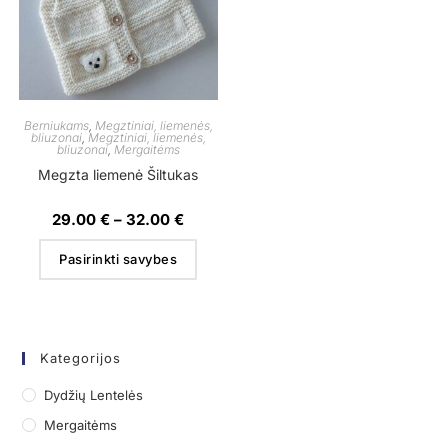
Berniukams
,
Megztiniai, liemenės,
bliuzonai
,
Megztiniai, liemenės,
bliuzonai
,
Mergaitėms
Megzta liemenė Šiltukas
29.00
€
–
32.00
€
Pasirinkti savybes
Kategorijos
Dydžių Lentelės
Mergaitėms