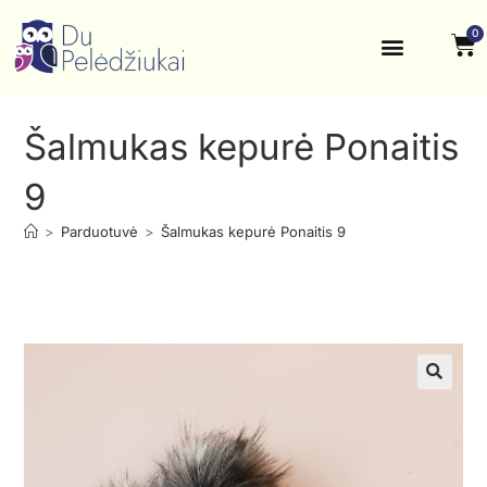
0
Krikštynos, šventės
Kontaktai ir rekvizitai
Šalmukas kepurė Ponaitis
9
>
Parduotuvė
>
Šalmukas kepurė Ponaitis 9
🔍