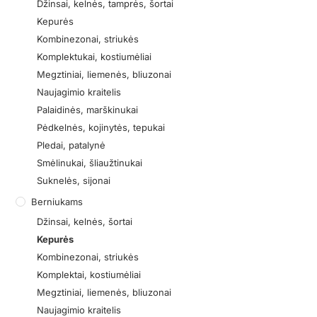
Džinsai, kelnės, tamprės, šortai
Kepurės
Kombinezonai, striukės
Komplektukai, kostiumėliai
Megztiniai, liemenės, bliuzonai
Naujagimio kraitelis
Palaidinės, marškinukai
Pėdkelnės, kojinytės, tepukai
Pledai, patalynė
Smėlinukai, šliaužtinukai
Suknelės, sijonai
Berniukams
Džinsai, kelnės, šortai
Kepurės
Kombinezonai, striukės
Komplektai, kostiumėliai
Megztiniai, liemenės, bliuzonai
Naujagimio kraitelis