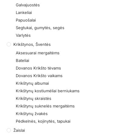
Galvajuostės
Lankeliai
Papuošalai
Segtukai, gumytės, segės
Varlytės
Krikštynos, Šventės
Aksesuarai mergaitėms
Bateliai
Dovanos Krikšto tėvams
Dovanos Krikšto vaikams
Krikštynų albumai
Krikštynų kostiumėliai berniukams
Krikštynų skraistės
Krikštynų suknelės mergaitėms
Krikštynų žvakės
Pėdkelnės, kojinytės, tapukai
Žaislai