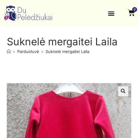
0
Krikštynos, šventės
Kontaktai ir rekvizitai
Suknelė mergaitei Laila
>
Parduotuvė
>
Suknelė mergaitei Laila
🔍