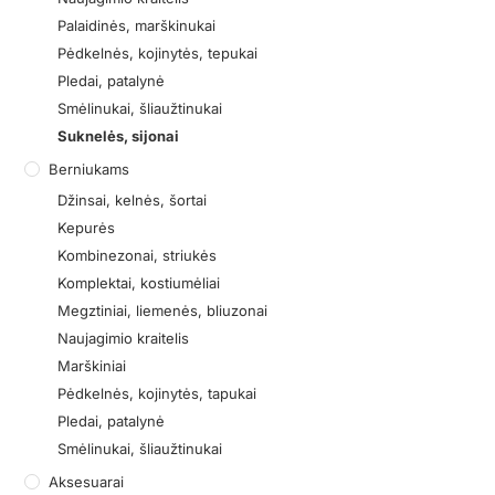
Palaidinės, marškinukai
Pėdkelnės, kojinytės, tepukai
Pledai, patalynė
Smėlinukai, šliaužtinukai
Suknelės, sijonai
Berniukams
Džinsai, kelnės, šortai
Kepurės
Kombinezonai, striukės
Komplektai, kostiumėliai
Megztiniai, liemenės, bliuzonai
Naujagimio kraitelis
Marškiniai
Pėdkelnės, kojinytės, tapukai
Pledai, patalynė
Smėlinukai, šliaužtinukai
Aksesuarai