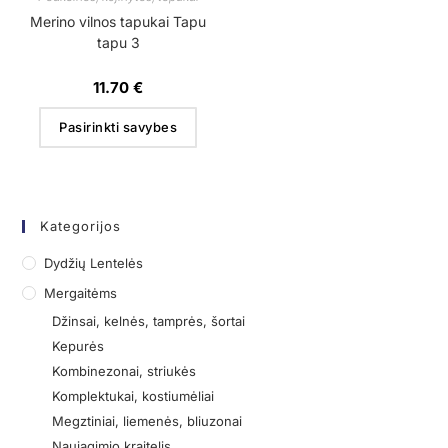
Merino vilnos tapukai Tapu
tapu 3
11.70
€
Pasirinkti savybes
Kategorijos
Dydžių Lentelės
Mergaitėms
Džinsai, kelnės, tamprės, šortai
Kepurės
Kombinezonai, striukės
Komplektukai, kostiumėliai
Megztiniai, liemenės, bliuzonai
Naujagimio kraitelis