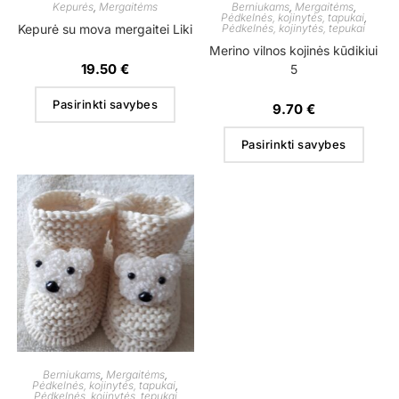
Kepurės
,
Mergaitėms
Berniukams
,
Mergaitėms
,
Pėdkelnės, kojinytės, tapukai
,
Kepurė su mova mergaitei Liki
Pėdkelnės, kojinytės, tepukai
Merino vilnos kojinės kūdikiui
19.50
€
5
Pasirinkti savybes
9.70
€
Pasirinkti savybes
Berniukams
,
Mergaitėms
,
Pėdkelnės, kojinytės, tapukai
,
Pėdkelnės, kojinytės, tepukai