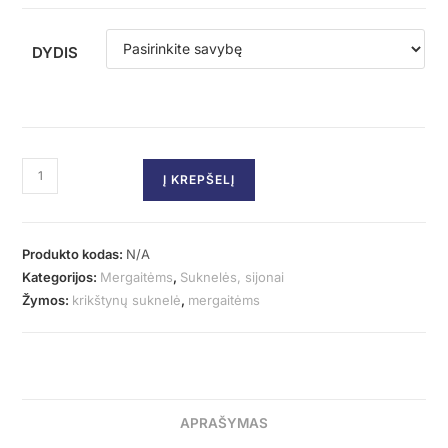
DYDIS
Į KREPŠELĮ
Produkto kodas:
N/A
Kategorijos:
Mergaitėms
,
Suknelės, sijonai
Žymos:
krikštynų suknelė
,
mergaitėms
APRAŠYMAS