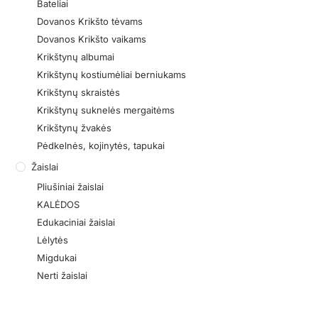
Bateliai
Dovanos Krikšto tėvams
Dovanos Krikšto vaikams
Krikštynų albumai
Krikštynų kostiumėliai berniukams
Krikštynų skraistės
Krikštynų suknelės mergaitėms
Krikštynų žvakės
Pėdkelnės, kojinytės, tapukai
Žaislai
Pliušiniai žaislai
KALĖDOS
Edukaciniai žaislai
Lėlytės
Migdukai
Nerti žaislai