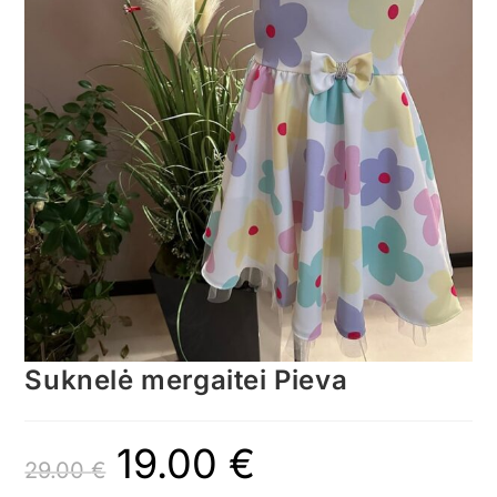
Suknelė mergaitei Pieva
19.00
€
29.00
€