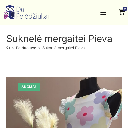
0
Krikštynos, šventės
Kontaktai ir rekvizitai
Suknelė mergaitei Pieva
>
Parduotuvė
>
Suknelė mergaitei Pieva
AKCIJA!