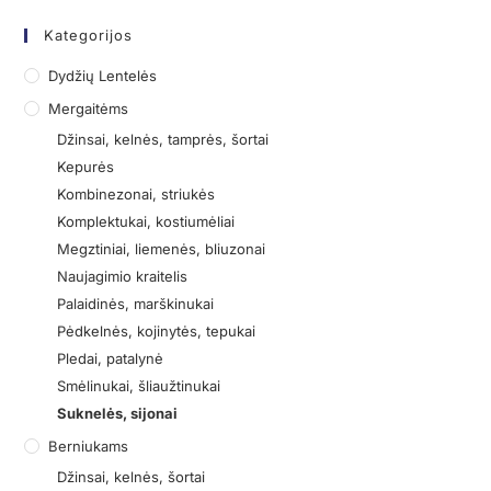
Kategorijos
Dydžių Lentelės
Mergaitėms
Džinsai, kelnės, tamprės, šortai
Kepurės
Kombinezonai, striukės
Komplektukai, kostiumėliai
Megztiniai, liemenės, bliuzonai
Naujagimio kraitelis
Palaidinės, marškinukai
Pėdkelnės, kojinytės, tepukai
Pledai, patalynė
Smėlinukai, šliaužtinukai
Suknelės, sijonai
Berniukams
Džinsai, kelnės, šortai