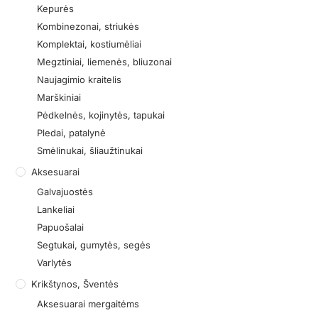
Kepurės
Kombinezonai, striukės
Komplektai, kostiumėliai
Megztiniai, liemenės, bliuzonai
Naujagimio kraitelis
Marškiniai
Pėdkelnės, kojinytės, tapukai
Pledai, patalynė
Smėlinukai, šliaužtinukai
Aksesuarai
Galvajuostės
Lankeliai
Papuošalai
Segtukai, gumytės, segės
Varlytės
Krikštynos, Šventės
Aksesuarai mergaitėms