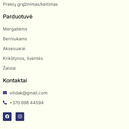
Prekių grąžinimas/keitimas
Parduotuvė
Mergaitėms
Berniukams
Aksesuarai
Krikštynos, šventės
Žaislai
Kontaktai
vilidak@gmail.com
+370 698 44594