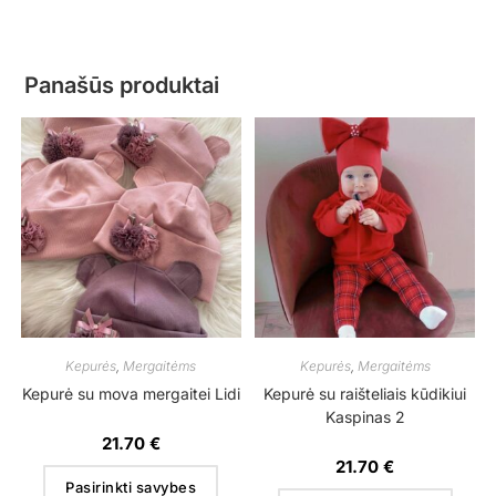
Panašūs produktai
Kepurės
,
Mergaitėms
Kepurės
,
Mergaitėms
Kepurė su mova mergaitei Lidi
Kepurė su raišteliais kūdikiui
Kaspinas 2
21.70
€
21.70
€
Pasirinkti savybes