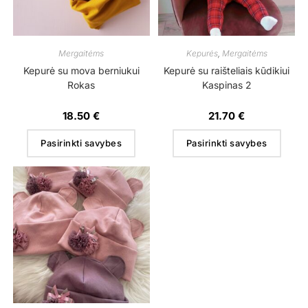
Mergaitėms
Kepurės
,
Mergaitėms
Kepurė su mova berniukui
Kepurė su raišteliais kūdikiui
Rokas
Kaspinas 2
18.50
€
21.70
€
Pasirinkti savybes
Pasirinkti savybes