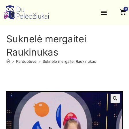
0
Krikštynos, šventės
Kontaktai ir rekvizitai
Suknelė mergaitei
Raukinukas
>
Parduotuvė
>
Suknelė mergaitei Raukinukas
🔍