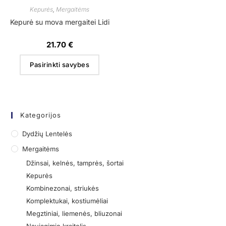
Kepurės
,
Mergaitėms
Kepurė su mova mergaitei Lidi
21.70
€
Pasirinkti savybes
Kategorijos
Dydžių Lentelės
Mergaitėms
Džinsai, kelnės, tamprės, šortai
Kepurės
Kombinezonai, striukės
Komplektukai, kostiumėliai
Megztiniai, liemenės, bliuzonai
Naujagimio kraitelis