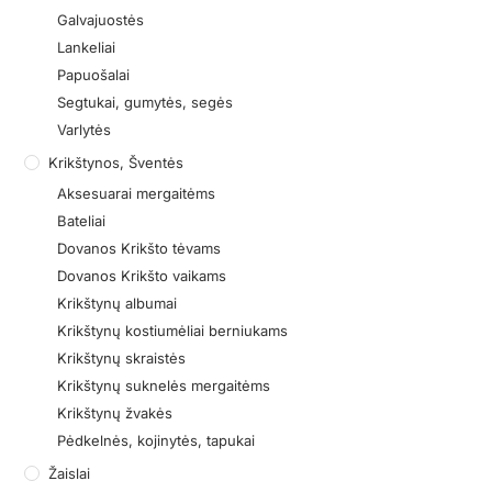
Galvajuostės
Lankeliai
Papuošalai
Segtukai, gumytės, segės
Varlytės
Krikštynos, Šventės
Aksesuarai mergaitėms
Bateliai
Dovanos Krikšto tėvams
Dovanos Krikšto vaikams
Krikštynų albumai
Krikštynų kostiumėliai berniukams
Krikštynų skraistės
Krikštynų suknelės mergaitėms
Krikštynų žvakės
Pėdkelnės, kojinytės, tapukai
Žaislai