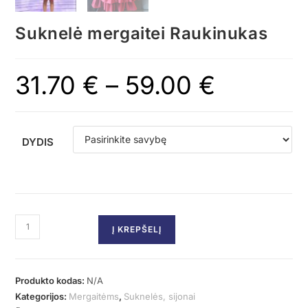
Suknelė mergaitei Raukinukas
31.70
€
–
59.00
€
DYDIS
Į KREPŠELĮ
Produkto kodas:
N/A
Kategorijos:
Mergaitėms
,
Suknelės, sijonai