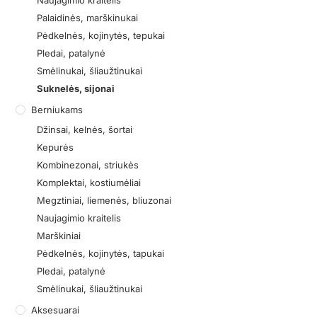
Palaidinės, marškinukai
Pėdkelnės, kojinytės, tepukai
Pledai, patalynė
Smėlinukai, šliaužtinukai
Suknelės, sijonai
Berniukams
Džinsai, kelnės, šortai
Kepurės
Kombinezonai, striukės
Komplektai, kostiumėliai
Megztiniai, liemenės, bliuzonai
Naujagimio kraitelis
Marškiniai
Pėdkelnės, kojinytės, tapukai
Pledai, patalynė
Smėlinukai, šliaužtinukai
Aksesuarai