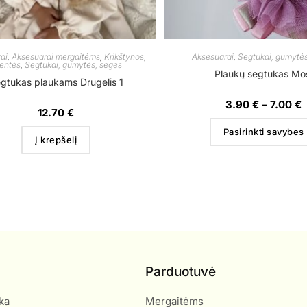
ai
,
Aksesuarai mergaitėms
,
Krikštynos,
Aksesuarai
,
Segtukai, gumytės
entės
,
Segtukai, gumytės, segės
Plaukų segtukas Mo
gtukas plaukams Drugelis 1
3.90
€
–
7.00
€
12.70
€
Pasirinkti savybes
Į krepšelį
Parduotuvė
ka
Mergaitėms