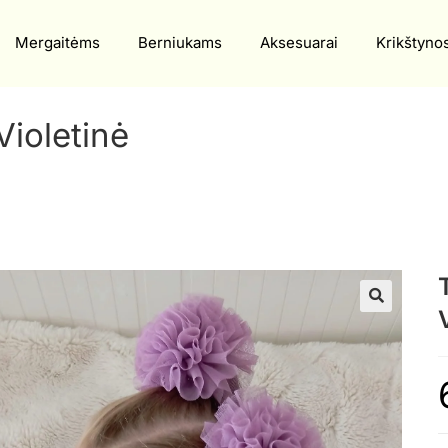
Mergaitėms
Berniukams
Aksesuarai
Krikštyno
ioletinė
🔍