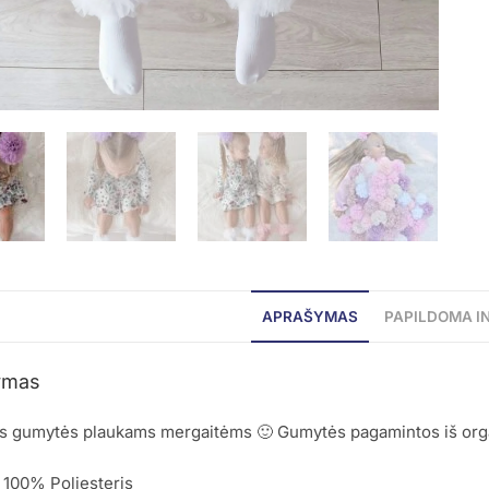
APRAŠYMAS
PAPILDOMA I
ymas
s gumytės plaukams mergaitėms 🙂 Gumytės pagamintos iš organ
 100% Poliesteris