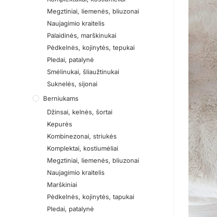
Megztiniai, liemenės, bliuzonai
Naujagimio kraitelis
Palaidinės, marškinukai
Pėdkelnės, kojinytės, tepukai
Pledai, patalynė
Smėlinukai, šliaužtinukai
Suknelės, sijonai
Berniukams
Džinsai, kelnės, šortai
Kepurės
Kombinezonai, striukės
Komplektai, kostiumėliai
Megztiniai, liemenės, bliuzonai
Naujagimio kraitelis
Marškiniai
Pėdkelnės, kojinytės, tapukai
Pledai, patalynė