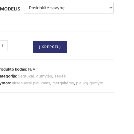
MODELIS
Į KREPŠELĮ
rodukto kodas:
N/A
ategorija:
Segtukai, gumytės, segės
ymos:
aksesuarai plaukams
,
mergaitėms
,
plaukų gumytė