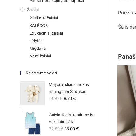
Pėdkelnės, kojinytės, tapukai
Žaislai
Priežiūr
Pliušiniai žaislai
KALĖDOS
Šalis ga
Edukaciniai žaislai
Lėlytės
Migdukai
Panaš
Nerti žaislai
Recommended
Mayoral šliaužtinukas
naujagimei Širdukas
19.70
€
8.70
€
Calvin Klein kostiumėlis
berniukui OK
32.90
€
18.00
€