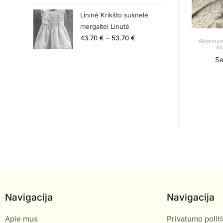
Lininė Krikšto suknelė
mergaitei Linutė
43.70
€
–
53.70
€
Aksesuar
šv
Se
Navigacija
Navigacija
Apie mus
Privatumo politi