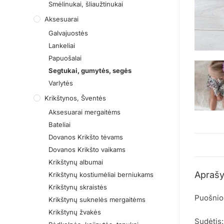
Smėlinukai, šliaužtinukai
Aksesuarai
Galvajuostės
Lankeliai
Papuošalai
Segtukai, gumytės, segės
Varlytės
Krikštynos, Šventės
Aksesuarai mergaitėms
Bateliai
Dovanos Krikšto tėvams
Dovanos Krikšto vaikams
Krikštynų albumai
Apraš
Krikštynų kostiumėliai berniukams
Krikštynų skraistės
Puošnio
Krikštynų suknelės mergaitėms
Krikštynų žvakės
Sudėtis: