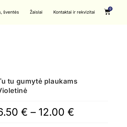
0
s, šventės
Žaislai
Kontaktai ir rekvizitai
Tu tu gumytė plaukams
Violetinė
6.50
€
–
12.00
€