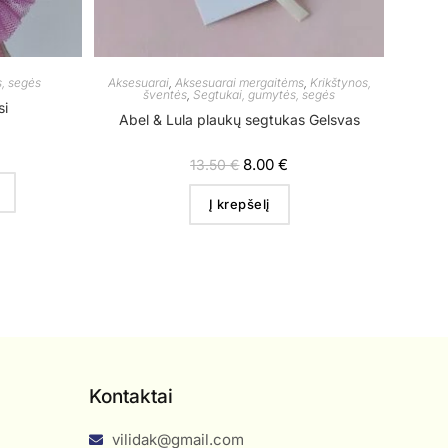
, segės
Aksesuarai
,
Aksesuarai mergaitėms
,
Krikštynos,
šventės
,
Segtukai, gumytės, segės
si
Abel & Lula plaukų segtukas Gelsvas
8.00
€
13.50
€
Į krepšelį
Kontaktai
vilidak@gmail.com