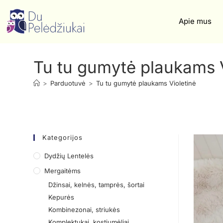
Apie mus
Tu tu gumytė plaukams V
>
Parduotuvė
>
Tu tu gumytė plaukams Violetinė
Kategorijos
Dydžių Lentelės
Mergaitėms
Džinsai, kelnės, tamprės, šortai
Kepurės
Kombinezonai, striukės
Komplektukai, kostiumėliai