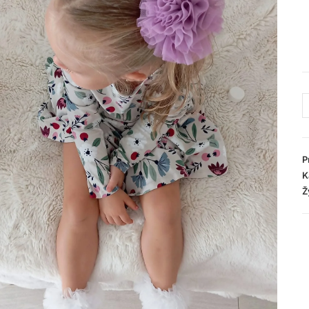
P
K
Ž