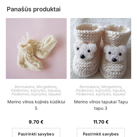
Panašūs produktai
Berniukams
,
Mergaitėms
,
Berniukams
,
Mergaitėms
,
Pėdkelnės, kojinytės, tapukai
,
Pėdkelnės, kojinytės, tapukai
,
Pėdkelnės, kojinytės, tepukai
Pėdkelnės, kojinytės, tepukai
Merino vilnos kojinės kūdikiui
Merino vilnos tapukai Tapu
5
tapu 3
9.70
€
11.70
€
Pasirinkti savybes
Pasirinkti savybes