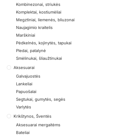
Kombinezonai, striukės
Komplektai, kostiumėliai
Megztiniai, liemenės, bliuzonai
Naujagimio kraitelis
Marškiniai
Pėdkelnės, kojinytės, tapukai
Pledai, patalynė
Smėlinukai, šliaužtinukai
Aksesuarai
Galvajuostės
Lankeliai
Papuošalai
Segtukai, gumytės, segės
Varlytės
Krikštynos, Šventės
Aksesuarai mergaitėms
Bateliai