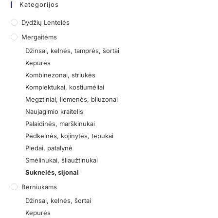
Kategorijos
Dydžių Lentelės
Mergaitėms
Džinsai, kelnės, tamprės, šortai
Kepurės
Kombinezonai, striukės
Komplektukai, kostiumėliai
Megztiniai, liemenės, bliuzonai
Naujagimio kraitelis
Palaidinės, marškinukai
Pėdkelnės, kojinytės, tepukai
Pledai, patalynė
Smėlinukai, šliaužtinukai
Suknelės, sijonai
Berniukams
Džinsai, kelnės, šortai
Kepurės