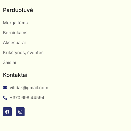
Parduotuvė
Mergaitėms
Berniukams
Aksesuarai
Krikštynos, šventės
Žaislai
Kontaktai
vilidak@gmail.com
+370 698 44594