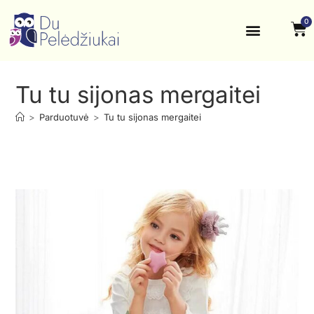
0
Krikštynos, šventės
Kontaktai ir rekvizitai
Tu tu sijonas mergaitei
>
Parduotuvė
>
Tu tu sijonas mergaitei