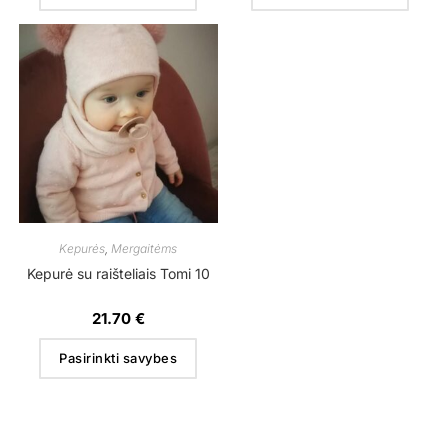
Kepurės
,
Mergaitėms
Kepurė su raišteliais Tomi 10
21.70
€
Pasirinkti savybes