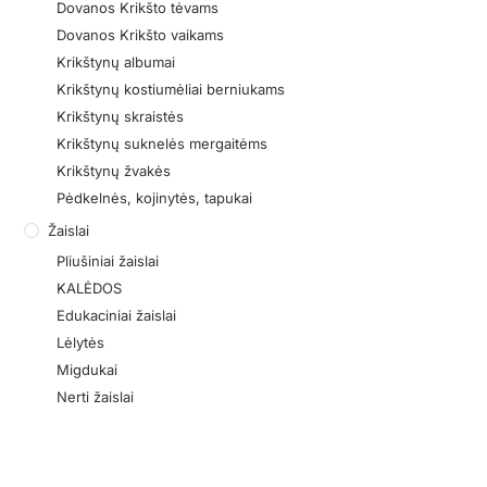
Dovanos Krikšto tėvams
Dovanos Krikšto vaikams
Krikštynų albumai
Krikštynų kostiumėliai berniukams
Krikštynų skraistės
Krikštynų suknelės mergaitėms
Krikštynų žvakės
Pėdkelnės, kojinytės, tapukai
Žaislai
Pliušiniai žaislai
KALĖDOS
Edukaciniai žaislai
Lėlytės
Migdukai
Nerti žaislai