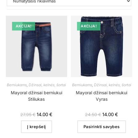
AKCIJA!
AKCIJA!
Berniukams
,
Džinsai, kelnės, šortai
Berniukams
,
Džinsai, kelnės, šortai
Mayoral džinsai berniukui
Mayoral džinsai berniukui
Stiliukas
Vyras
14.00
€
14.00
€
27.95
€
24.50
€
Į krepšelį
Pasirinkti savybes