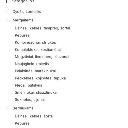
Kategorijos
Dydžių Lentelės
Mergaitėms
Džinsai, kelnės, tamprės, šortai
Kepurės
Kombinezonai, striukės
Komplektukai, kostiumėliai
Megztiniai, liemenės, bliuzonai
Naujagimio kraitelis
Palaidinės, marškinukai
Pėdkelnės, kojinytės, tepukai
Pledai, patalynė
Smėlinukai, šliaužtinukai
Suknelės, sijonai
Berniukams
Džinsai, kelnės, šortai
Kepurės