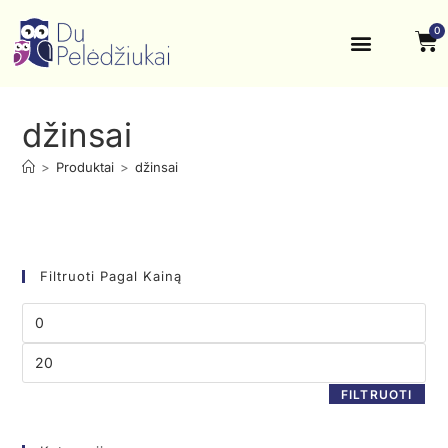
0
Krikštynos, šventės
Kontaktai ir rekvizitai
džinsai
>
Produktai
>
džinsai
Filtruoti Pagal Kainą
FILTRUOTI