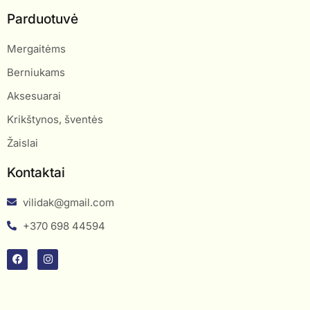
Parduotuvė
Mergaitėms
Berniukams
Aksesuarai
Krikštynos, šventės
Žaislai
Kontaktai
vilidak@gmail.com
+370 698 44594