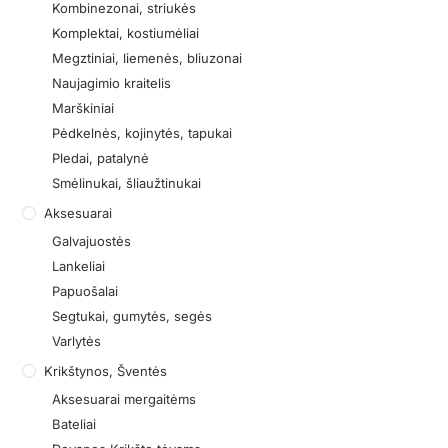
Kombinezonai, striukės
Komplektai, kostiumėliai
Megztiniai, liemenės, bliuzonai
Naujagimio kraitelis
Marškiniai
Pėdkelnės, kojinytės, tapukai
Pledai, patalynė
Smėlinukai, šliaužtinukai
Aksesuarai
Galvajuostės
Lankeliai
Papuošalai
Segtukai, gumytės, segės
Varlytės
Krikštynos, Šventės
Aksesuarai mergaitėms
Bateliai