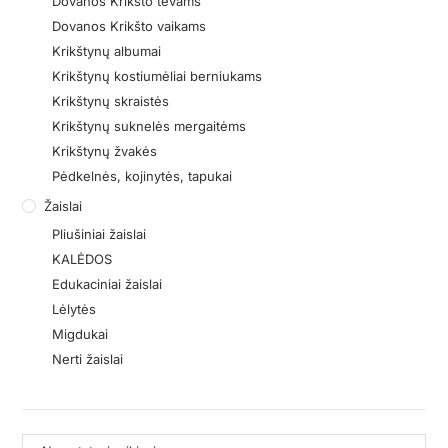
Dovanos Krikšto tėvams
Dovanos Krikšto vaikams
Krikštynų albumai
Krikštynų kostiumėliai berniukams
Krikštynų skraistės
Krikštynų suknelės mergaitėms
Krikštynų žvakės
Pėdkelnės, kojinytės, tapukai
Žaislai
Pliušiniai žaislai
KALĖDOS
Edukaciniai žaislai
Lėlytės
Migdukai
Nerti žaislai