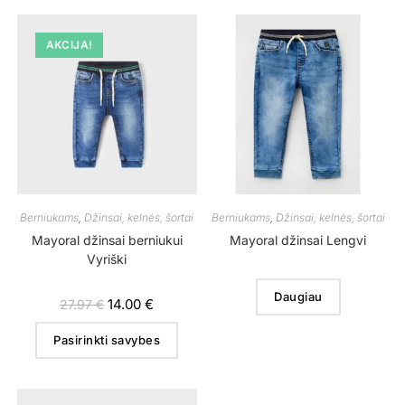
AKCIJA!
Berniukams
,
Džinsai, kelnės, šortai
Berniukams
,
Džinsai, kelnės, šortai
Mayoral džinsai berniukui
Mayoral džinsai Lengvi
Vyriški
Daugiau
14.00
€
27.97
€
Pasirinkti savybes