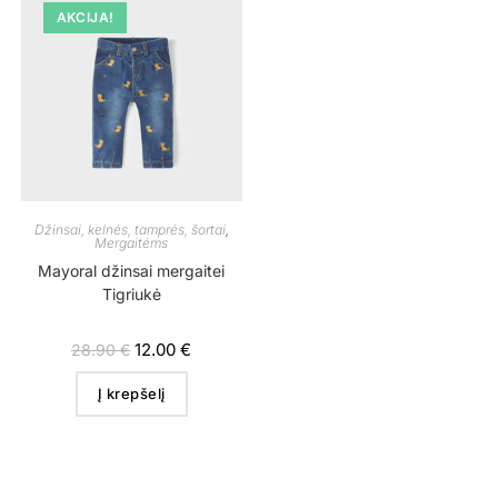
AKCIJA!
Džinsai, kelnės, tamprės, šortai
,
Mergaitėms
Mayoral džinsai mergaitei
Tigriukė
12.00
€
28.90
€
Į krepšelį