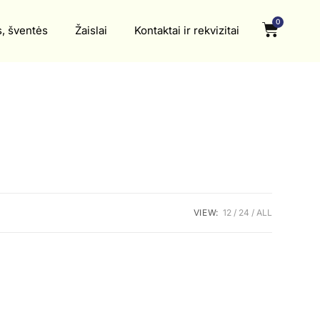
0
s, šventės
Žaislai
Kontaktai ir rekvizitai
VIEW:
12
24
ALL