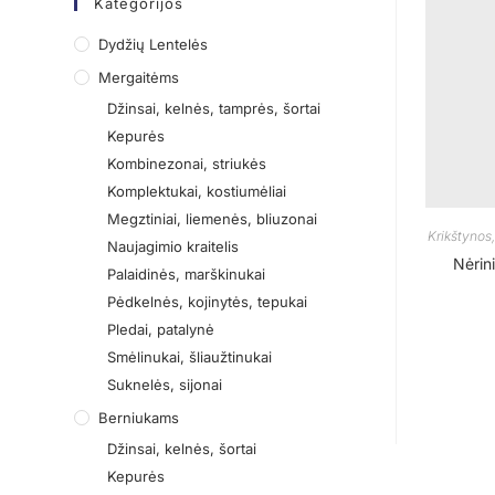
Kategorijos
Dydžių Lentelės
Mergaitėms
Džinsai, kelnės, tamprės, šortai
Kepurės
Kombinezonai, striukės
Komplektukai, kostiumėliai
Megztiniai, liemenės, bliuzonai
Krikštynos
Naujagimio kraitelis
Nėrin
Palaidinės, marškinukai
Pėdkelnės, kojinytės, tepukai
Pledai, patalynė
Smėlinukai, šliaužtinukai
Suknelės, sijonai
Berniukams
Džinsai, kelnės, šortai
Kepurės