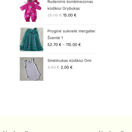
Rudeninis kombinezonas
kūdikiui Grybukas
25.00
€
15.00
€
Proginė suknelė mergaitei
Šventė 1
52.70
€
–
115.00
€
Smėlinukas kūdikiui Omi
4.50
€
2.00
€