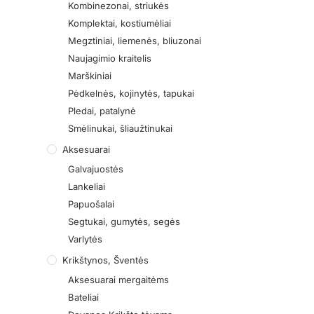
Kombinezonai, striukės
Komplektai, kostiumėliai
Megztiniai, liemenės, bliuzonai
Naujagimio kraitelis
Marškiniai
Pėdkelnės, kojinytės, tapukai
Pledai, patalynė
Smėlinukai, šliaužtinukai
Aksesuarai
Galvajuostės
Lankeliai
Papuošalai
Segtukai, gumytės, segės
Varlytės
Krikštynos, Šventės
Aksesuarai mergaitėms
Bateliai