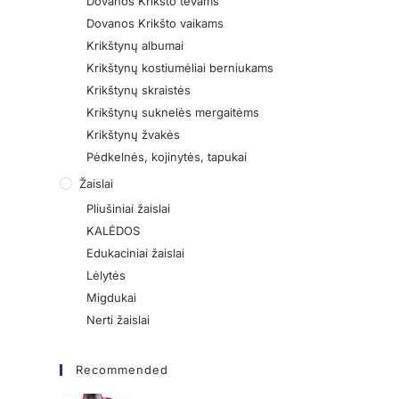
Dovanos Krikšto tėvams
Dovanos Krikšto vaikams
Krikštynų albumai
Krikštynų kostiumėliai berniukams
Krikštynų skraistės
Krikštynų suknelės mergaitėms
Krikštynų žvakės
Pėdkelnės, kojinytės, tapukai
Žaislai
Pliušiniai žaislai
KALĖDOS
Edukaciniai žaislai
Lėlytės
Migdukai
Nerti žaislai
Recommended