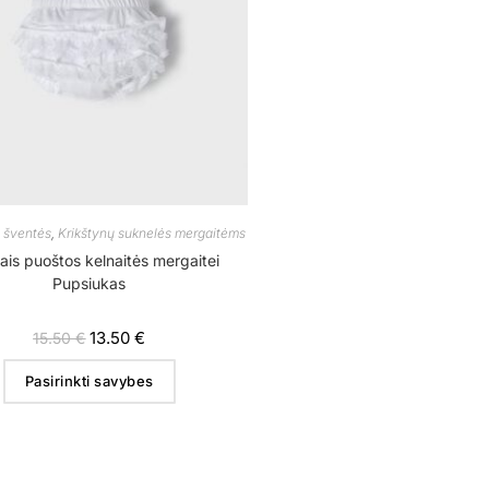
, šventės
,
Krikštynų suknelės mergaitėms
iais puoštos kelnaitės mergaitei
Pupsiukas
13.50
€
15.50
€
Pasirinkti savybes