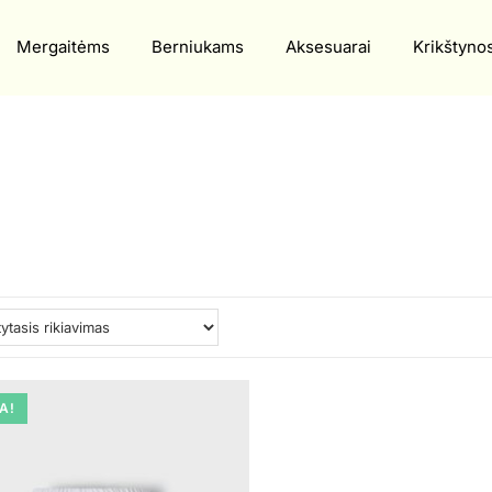
Mergaitėms
Berniukams
Aksesuarai
Krikštyno
A!