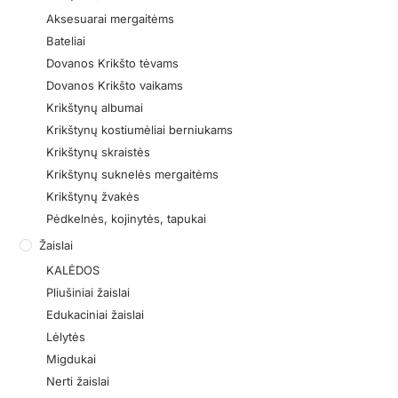
Aksesuarai mergaitėms
Bateliai
Dovanos Krikšto tėvams
Dovanos Krikšto vaikams
Krikštynų albumai
Krikštynų kostiumėliai berniukams
Krikštynų skraistės
Krikštynų suknelės mergaitėms
Krikštynų žvakės
Pėdkelnės, kojinytės, tapukai
Žaislai
KALĖDOS
Pliušiniai žaislai
Edukaciniai žaislai
Lėlytės
Migdukai
Nerti žaislai