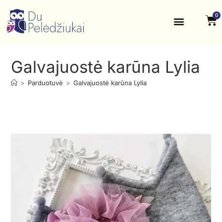
0
Krikštynos, šventės
Kontaktai ir rekvizitai
Galvajuostė karūna Lylia
>
Parduotuvė
>
Galvajuostė karūna Lylia