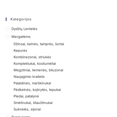
Kategorijos
Dydžių Lentelės
Mergaitėms
Džinsai, kelnės, tamprės, šortai
Kepurės
Kombinezonai, striukės
Komplektukai, kostiumėliai
Megztiniai, liemenės, bliuzonai
Naujagimio kraitelis
Palaidinės, marškinukai
Pėdkelnės, kojinytės, tepukai
Pledai, patalynė
Smėlinukai, šliaužtinukai
Suknelės, sijonai