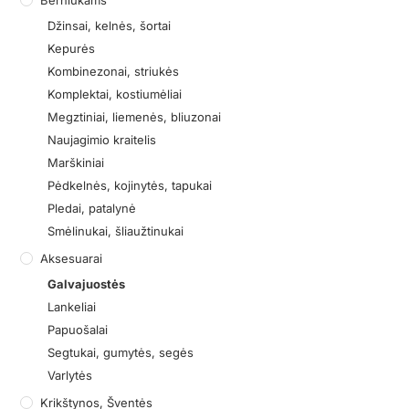
Berniukams
Džinsai, kelnės, šortai
Kepurės
Kombinezonai, striukės
Komplektai, kostiumėliai
Megztiniai, liemenės, bliuzonai
Naujagimio kraitelis
Marškiniai
Pėdkelnės, kojinytės, tapukai
Pledai, patalynė
Smėlinukai, šliaužtinukai
Aksesuarai
Galvajuostės
Lankeliai
Papuošalai
Segtukai, gumytės, segės
Varlytės
Krikštynos, Šventės