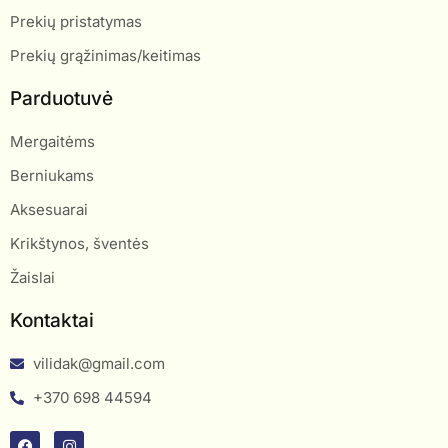
Prekių pristatymas
Prekių grąžinimas/keitimas
Parduotuvė
Mergaitėms
Berniukams
Aksesuarai
Krikštynos, šventės
Žaislai
Kontaktai
vilidak@gmail.com
+370 698 44594