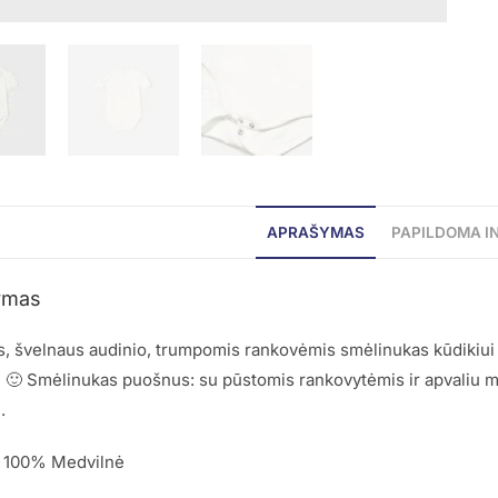
APRAŠYMAS
PAPILDOMA I
ymas
, švelnaus audinio, trumpomis rankovėmis smėlinukas kūdikiui 
 🙂 Smėlinukas puošnus: su pūstomis rankovytėmis ir apvaliu mer
.
: 100% Medvilnė