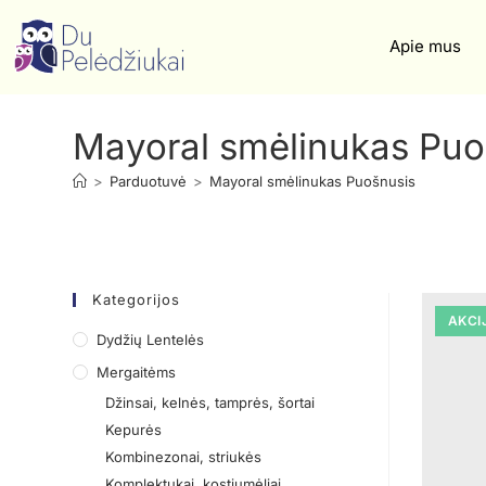
Apie mus
Mayoral smėlinukas Puo
>
Parduotuvė
>
Mayoral smėlinukas Puošnusis
Kategorijos
AKCI
Dydžių Lentelės
Mergaitėms
Džinsai, kelnės, tamprės, šortai
Kepurės
Kombinezonai, striukės
Komplektukai, kostiumėliai