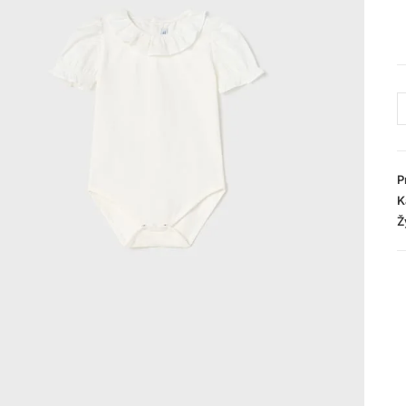
P
K
Ž