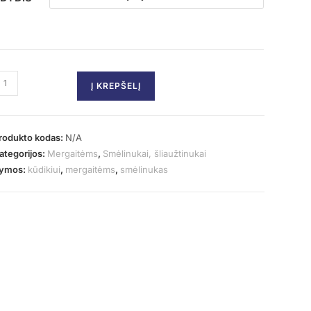
Į KREPŠELĮ
rodukto kodas:
N/A
ategorijos:
Mergaitėms
,
Smėlinukai, šliaužtinukai
ymos:
kūdikiui
,
mergaitėms
,
smėlinukas