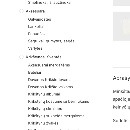
Smėlinukai, šliaužtinukai
Aksesuarai
Galvajuostės
Lankeliai
Papuošalai
Segtukai, gumytės, segės
Varlytės
Krikštynos, Šventės
Aksesuarai mergaitėms
Bateliai
Apraš
Dovanos Krikšto tėvams
Dovanos Krikšto vaikams
Minkštas
Krikštynų albumai
apačioje
Krikštynų kostiumėliai berniukams
kelnyčių
Krikštynų skraistės
Krikštynų suknelės mergaitėms
Sudėtis
Krikštynų žvakės