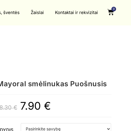
0
s, šventės
Žaislai
Kontaktai ir rekvizitai
Mayoral smėlinukas Puošnusis
7.90
€
18.30
€
DYDIS