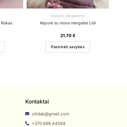
Kepurės
,
Mergaitėms
i Rokas
Kepurė su mova mergaitei Lidi
21.70
€
Pasirinkti savybes
Kontaktai
vilidak@gmail.com
+370 698 44594