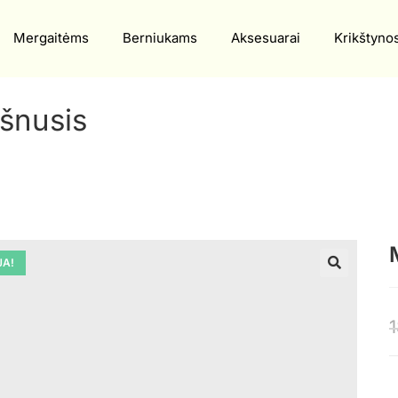
Mergaitėms
Berniukams
Aksesuarai
Krikštyno
šnusis
JA!
🔍