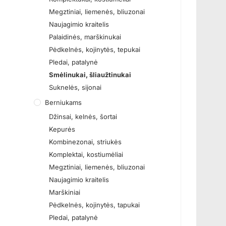
Megztiniai, liemenės, bliuzonai
Naujagimio kraitelis
Palaidinės, marškinukai
Pėdkelnės, kojinytės, tepukai
Pledai, patalynė
Smėlinukai, šliaužtinukai
Suknelės, sijonai
Berniukams
Džinsai, kelnės, šortai
Kepurės
Kombinezonai, striukės
Komplektai, kostiumėliai
Megztiniai, liemenės, bliuzonai
Naujagimio kraitelis
Marškiniai
Pėdkelnės, kojinytės, tapukai
Pledai, patalynė