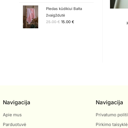
Pledas kūdikiui Balta
žvaigždutė
25.00
€
15.00
€
Navigacija
Navigacija
Apie mus
Privatumo politi
Parduotuvė
Pirkimo taisyklė