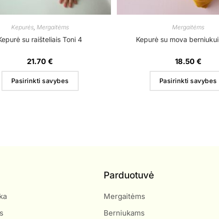
Kepurės
,
Mergaitėms
Mergaitėms
Kepurė su raišteliais Toni 4
Kepurė su mova berniuku
21.70
€
18.50
€
Pasirinkti savybes
Pasirinkti savybes
Parduotuvė
ka
Mergaitėms
s
Berniukams