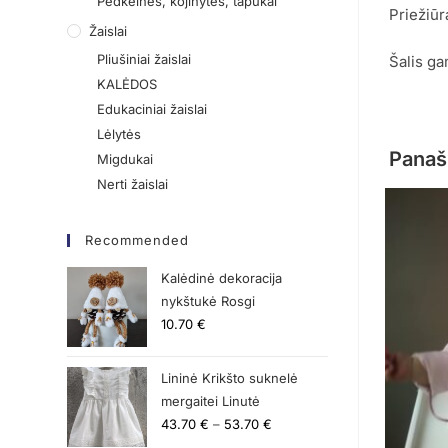
Pėdkelnės, kojinytės, tapukai
Priežiūr
Žaislai
Pliušiniai žaislai
Šalis ga
KALĖDOS
Edukaciniai žaislai
Lėlytės
Panaš
Migdukai
Nerti žaislai
Recommended
Kalėdinė dekoracija
nykštukė Rosgi
10.70
€
Lininė Krikšto suknelė
mergaitei Linutė
43.70
€
–
53.70
€